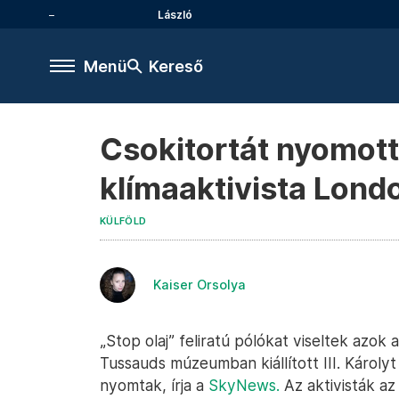
László
Menü
Kereső
Csokitortát nyomott 
klímaaktivista Lon
KÜLFÖLD
Kaiser Orsolya
„Stop olaj” feliratú pólókat viseltek azok
Tussauds múzeumban kiállított III. Károly
nyomtak, írja a
SkyNews.
Az aktivisták az