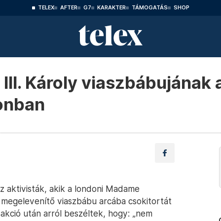
TELEX
AFTER
G7
KARAKTER
TÁMOGATÁS
SHOP
III. Károly viaszbábujának 
donban
 az aktivisták, akik a londoni Madame
t megelevenítő viaszbábu arcába csokitortát
 akció után arról beszéltek, hogy: „nem