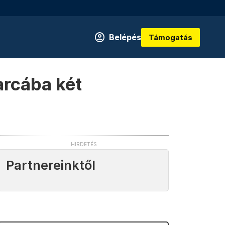
Belépés
Támogatás
arcába két
Partnereinktől