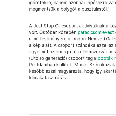
ígéretekre, hanem azonnali lépésekre va
megmentsük a bolygót a pusztulástól.”
A Just Stop Oil csoport aktivistáinak a kö
volt. Október közepén
paradicsomlevest 
című festményére a londoni Nemzeti Galér
a kép alatt. A csoport szándéka ezzel az 
figyelmét az energia- és élelmiszerválsá
(Utolsó generáció) csoport tagjai
dobták 
Postdamban kiállított Monet Szénakazlak
később azzal magyarázta, hogy így akartá
klímakatasztrófára.