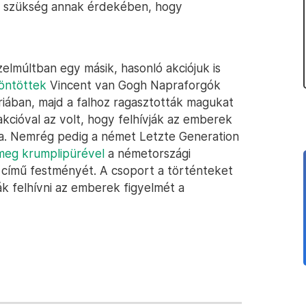
n szükség annak érdekében, hogy
zelmúltban egy másik, hasonló akciójuk is
öntöttek
Vincent van Gogh Napraforgók
iában, majd a falhoz ragasztották magukat
akcióval az volt, hogy felhívják az emberek
gra. Nemrég pedig a német Letzte Generation
meg krumplipürével
a németországi
 című festményét. A csoport a történteket
k felhívni az emberek figyelmét a