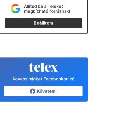
Állítsd be a Telexet
megbízható forrásnak!
Beállítom
Kövess minket Facebookon is!
Követem!