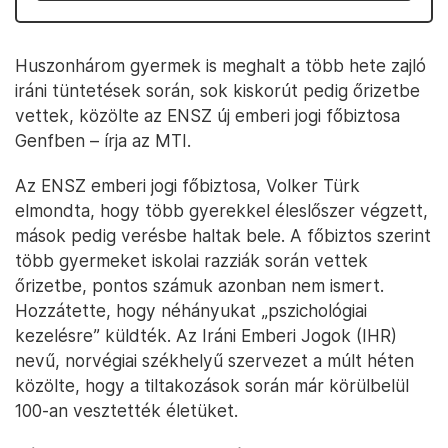
Huszonhárom gyermek is meghalt a több hete zajló
iráni tüntetések során, sok kiskorút pedig őrizetbe
vettek, közölte az ENSZ új emberi jogi főbiztosa
Genfben – írja az MTI.
Az ENSZ emberi jogi főbiztosa, Volker Türk
elmondta, hogy több gyerekkel éleslőszer végzett,
mások pedig verésbe haltak bele. A főbiztos szerint
több gyermeket iskolai razziák során vettek
őrizetbe, pontos számuk azonban nem ismert.
Hozzátette, hogy néhányukat „pszichológiai
kezelésre” küldték. Az Iráni Emberi Jogok (IHR)
nevű, norvégiai székhelyű szervezet a múlt héten
közölte, hogy a tiltakozások során már körülbelül
100-an vesztették életüket.