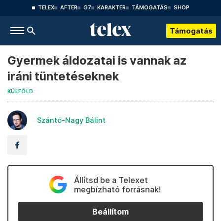
TELEX
AFTER
G7
KARAKTER
TÁMOGATÁS
SHOP
Támogatás
Gyermek áldozatai is vannak az
iráni tüntetéseknek
KÜLFÖLD
Szántó-Nagy Bálint
Állítsd be a Telexet
megbízható forrásnak!
Beállítom