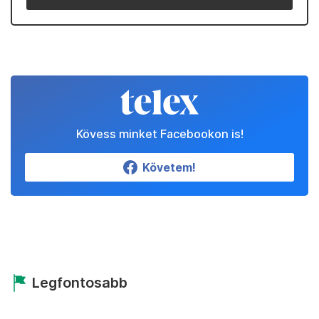
Kövess minket Facebookon is!
Követem!
Legfontosabb