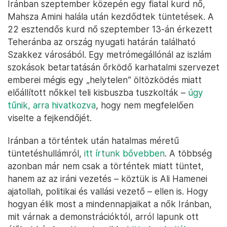
Iránban szeptember közepén egy fiatal kurd nő,
Mahsza Amini halála után kezdődtek tüntetések. A
22 esztendős kurd nő szeptember 13-án érkezett
Teheránba az ország nyugati határán található
Szakkez városából. Egy metrómegállónál az iszlám
szokások betartatásán őrködő karhatalmi szervezet
emberei mégis egy „helytelen” öltözködés miatt
előállított nőkkel teli kisbuszba tuszkolták –
úgy
tűnik, arra hivatkozva
, hogy nem megfelelően
viselte a fejkendőjét.
Iránban a történtek után hatalmas méretű
tüntetéshullámról,
itt írtunk bővebben
. A többség
azonban már nem csak a történtek miatt tüntet,
hanem az az iráni vezetés – köztük is Ali Hamenei
ajatollah, politikai és vallási vezető – ellen is. Hogy
hogyan élik most a mindennapjaikat a nők Iránban,
mit várnak a demonstrációktól, arról lapunk ott