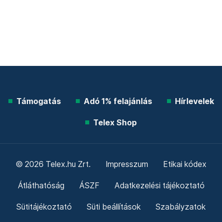
Támogatás
Adó 1% felajánlás
Hírlevelek
Telex Shop
© 2026 Telex.hu Zrt.
Impresszum
Etikai kódex
Átláthatóság
ÁSZF
Adatkezelési tájékoztató
Sütitájékoztató
Süti beállítások
Szabályzatok