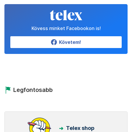
Kövess minket Facebookon is!
Követem!
Legfontosabb
Telex shop