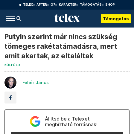
TELEX
AFTER
G7
KARAKTER
TÁMOGATÁS
SHOP
Támogatás
Putyin szerint már nincs szükség
tömeges rakétatámadásra, mert
amit akartak, az eltaláltak
KÜLFÖLD
Fehér János
Állítsd be a Telexet
megbízható forrásnak!