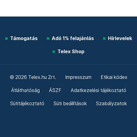
Támogatás
Adó 1% felajánlás
Hírlevelek
Telex Shop
© 2026 Telex.hu Zrt.
Impresszum
Etikai kódex
Átláthatóság
ÁSZF
Adatkezelési tájékoztató
Sütitájékoztató
Süti beállítások
Szabályzatok
Kommentelési szabályzat
Telex Sales