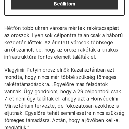
Beállítom
Hétfőn több ukrán városra mértek rakétacsapást
az oroszok. Ilyen sok célpontra talán csak a háború
kezdetén lőttek. Az érintett városok többsége
arról számolt be, hogy az orosz rakéták a kritikus
infrastruktúra fontos elemeit találták el.
Vlagyimir Putyin orosz elnök Kazahsztánban azt
mondta, hogy nincs már többé szükség tömeges
rakétatámadásokra. „Egyelőre más feladatok
vannak. Úgy gondolom, hogy a 29 célpontból csak
7-et nem úgy találtak el, ahogy azt a Honvédelmi
Minisztérium tervezte, de fokozatosan azokhoz is
eljutnak. Egyelőre tehát semmi esetre nincs szükség
tömeges támadásra. Aztán, hogy a jövőben kell-e,
meglátjuk.”