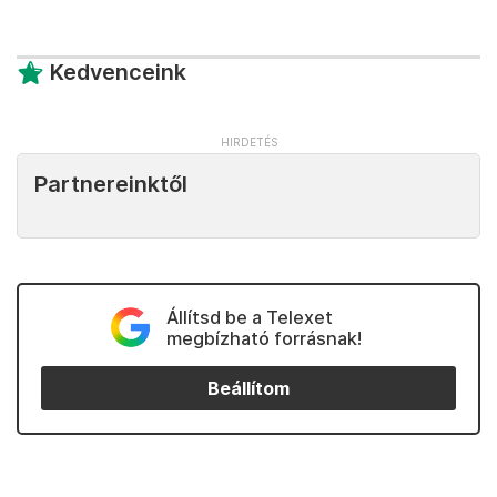
Kedvenceink
Partnereinktől
Állítsd be a Telexet
megbízható forrásnak!
Beállítom