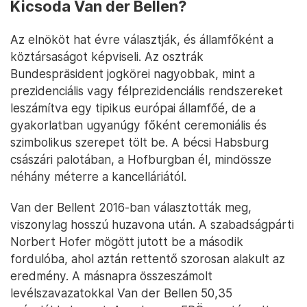
Kicsoda Van der Bellen?
Az elnököt hat évre választják, és államfőként a
köztársaságot képviseli. Az osztrák
Bundespräsident jogkörei nagyobbak, mint a
prezidenciális vagy félprezidenciális rendszereket
leszámítva egy tipikus európai államfőé, de a
gyakorlatban ugyanúgy főként ceremoniális és
szimbolikus szerepet tölt be. A bécsi Habsburg
császári palotában, a Hofburgban él, mindössze
néhány méterre a kancelláriától.
Van der Bellent 2016-ban választották meg,
viszonylag hosszú huzavona után. A szabadságpárti
Norbert Hofer mögött jutott be a második
fordulóba, ahol aztán rettentő szorosan alakult az
eredmény. A másnapra összeszámolt
levélszavazatokkal Van der Bellen 50,35