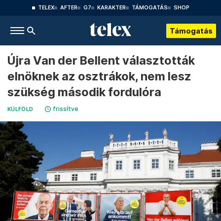
TELEX
AFTER
G7
KARAKTER
TÁMOGATÁS
SHOP
Támogatás
Újra Van der Bellent választották
elnöknek az osztrákok, nem lesz
szükség második fordulóra
frissítve
KÜLFÖLD