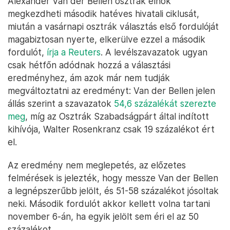
Alexander Van der Bellen osztrák elnök
megkezdheti második hatéves hivatali ciklusát,
miután a vasárnapi osztrák választás első fordulóját
magabiztosan nyerte, elkerülve ezzel a második
fordulót,
írja a Reuters
. A levélszavazatok ugyan
csak hétfőn adódnak hozzá a választási
eredményhez, ám azok már nem tudják
megváltoztatni az eredményt: Van der Bellen jelen
állás szerint a szavazatok
54,6 százalékát szerezte
meg
, míg az Osztrák Szabadságpárt által indított
kihívója, Walter Rosenkranz csak 19 százalékot ért
el.
Az eredmény nem meglepetés, az előzetes
felmérések is jelezték, hogy messze Van der Bellen
a legnépszerűbb jelölt, és 51-58 százalékot jósoltak
neki. Második fordulót akkor kellett volna tartani
november 6-án, ha egyik jelölt sem éri el az 50
százalékot.