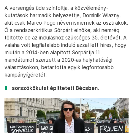
amit a parlament jó eséllyel öt percen belül
leszavazna. „A köztársasági elnöknek nem az a
dolga, hogy káoszt szítson” –
mondta
.
Az FPÖ azzal is támadta a politikust, hogy nem
vállalta a jelöltek közötti vitát – amin az újra elinduló
köztársasági elnökök nem is szoktak szerepelni –,
és hogy ehelyett inkább „a TikTokon beszél saját
magába”. A korán is élcelődtek, egy politikus
többször
Van der Bidennek hívta
a párt kampányt
megnyitó eseményen.
A versengés üde színfoltja, a közvélemény-
kutatások harmadik helyezettje, Dominik Wlazny,
akit csak Marco Pogo néven ismernek az osztrákok.
Ő a rendszerkritikus Sörpárt elnöke, aki nemrég
töltötte be az induláshoz szükséges 35. életévét. A
valaha volt legfiatalabb induló azzal lett híres, hogy