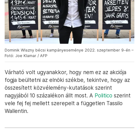
miután a 2014-ben alapított Sörpártja 11
mandátumot szerzett a 2020-as helyhatósági
választásokon, betartotta egyik legfontosabb
kampányígéretét:
sörszökőkutat építtetett Bécsben.
Dominik Wlazny bécsi kampányeseménye 2022. szeptember 9-én –