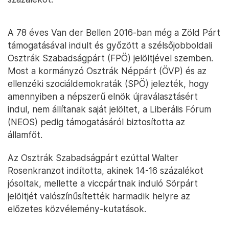
A 78 éves Van der Bellen 2016-ban még a Zöld Párt
támogatásával indult és győzött a szélsőjobboldali
Osztrák Szabadságpárt (FPÖ) jelöltjével szemben.
Most a kormányzó Osztrák Néppárt (ÖVP) és az
ellenzéki szociáldemokraták (SPÖ) jelezték, hogy
amennyiben a népszerű elnök újraválasztásért
indul, nem állítanak saját jelöltet, a Liberális Fórum
(NEOS) pedig támogatásáról biztosította az
államfőt.
Az Osztrák Szabadságpárt ezúttal Walter
Rosenkranzot indította, akinek 14-16 százalékot
jósoltak, mellette a viccpártnak induló Sörpárt
jelöltjét valószínűsítették harmadik helyre az
előzetes közvélemény-kutatások.