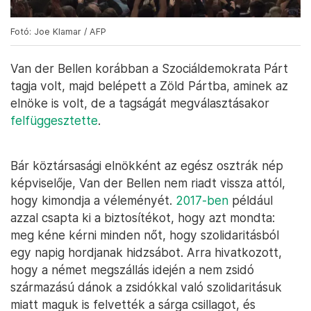
Fotó: Joe Klamar / AFP
Van der Bellen korábban a Szociáldemokrata Párt
tagja volt, majd belépett a Zöld Pártba, aminek az
elnöke is volt, de a tagságát megválasztásakor
felfüggesztette
.
Bár köztársasági elnökként az egész osztrák nép
képviselője, Van der Bellen nem riadt vissza attól,
hogy kimondja a véleményét.
2017-ben
például
azzal csapta ki a biztosítékot, hogy azt mondta:
meg kéne kérni minden nőt, hogy szolidaritásból
egy napig hordjanak hidzsábot. Arra hivatkozott,
hogy a német megszállás idején a nem zsidó
származású dánok a zsidókkal való szolidaritásuk
miatt maguk is felvették a sárga csillagot, és