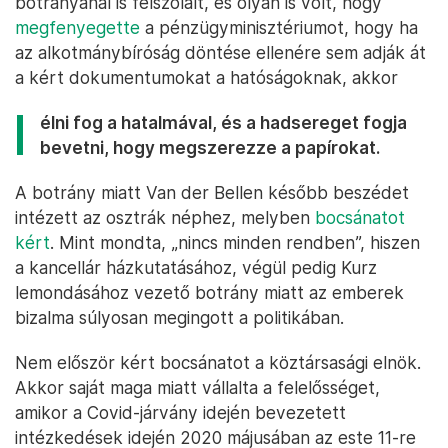
botrányánál is felszólalt, és olyan is volt, hogy
megfenyegette
a pénzügyminisztériumot, hogy ha
az alkotmánybíróság döntése ellenére sem adják át
a kért dokumentumokat a hatóságoknak, akkor
élni fog a hatalmával, és a hadsereget fogja
bevetni, hogy megszerezze a papírokat.
A botrány miatt Van der Bellen később beszédet
intézett az osztrák néphez, melyben
bocsánatot
kért
. Mint mondta, „nincs minden rendben”, hiszen
a kancellár házkutatásához, végül pedig Kurz
lemondásához vezető botrány miatt az emberek
bizalma súlyosan megingott a politikában.
Nem először kért bocsánatot a köztársasági elnök.
Akkor saját maga miatt vállalta a felelősséget,
amikor a Covid-járvány idején bevezetett
intézkedések idején 2020 májusában az este 11-re