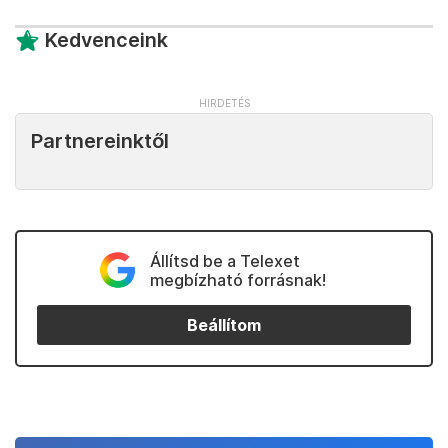
Fotó: Joe Klamar / AFP
Várható volt ugyanakkor, hogy nem ez az akciója
fogja beültetni az elnöki székbe, tekintve, hogy az
összesített közvélemény-kutatások szerint
nagyjából 10 százalékon állt most. A
Politico
szerint
vele fej fej mellett szerepelt a független Tassilo
Wallentin.
Kedvenceink
Partnereinktől