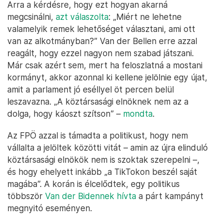
Walter Rosenkranz az FPÖ jelöltje – Fotó: Alex Halada /
picturedesk.com / AFP
Arra a kérdésre, hogy ezt hogyan akarná
megcsinálni,
azt válaszolta
: „Miért ne lehetne
valamelyik remek lehetőséget választani, ami ott
van az alkotmányban?” Van der Bellen erre azzal
reagált, hogy ezzel nagyon nem szabad játszani.
Már csak azért sem, mert ha feloszlatná a mostani
kormányt, akkor azonnal ki kellene jelölnie egy újat,