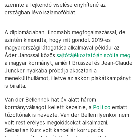
szerinte a fejkendő viselése enyhítené az
országban lévő iszlamofóbiát.
A diplomáciában, finomabb megfogalmazással, de
szintén kimondta, hogy mit gondol. 2019-es
magyarországi látogatása alkalmával például az
Áder Jánossal közös
sajtótájékoztatóján szólta meg
a magyar kormányt, amiért Brüsszel és Jean-Claude
Juncker nyakába próbálja akasztani a
menekülthullámot, illetve az akkori plakátkampányt
is bírálta.
Van der Bellennek hat év alatt három
kormányválságot kellett kezelnie, a
Politico
emiatt
tűzoltónak is nevezte. Van der Bellen ilyenkor nem
volt rest erélyes megoldásokat alkalmazni.
Sebastian Kurz volt kancellár korrupciós