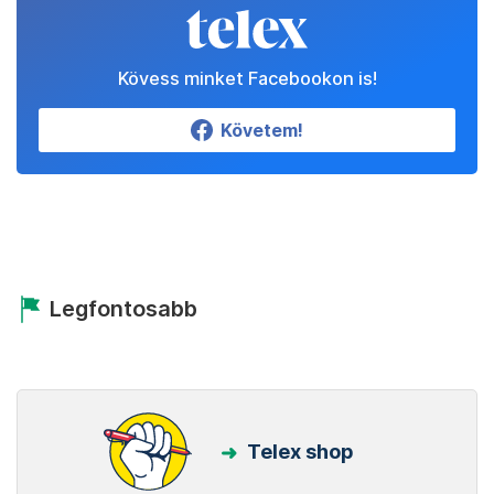
Állítsd be a Telexet
megbízható forrásnak!
Beállítom
Kövess minket Facebookon is!
Követem!