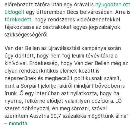
előrehozott záróra után egy órával is
nyugodtan ott
üldögélt
egy étteremben Bécs belvárosában. Arra is
törekedett
, hogy rendszeres videóüzenetekkel
tájékoztassa az osztrákokat egyes jogszabályok
szükségességéről.
Van der Bellen az újraválasztási kampánya során
úgy döntött, hogy nem fog leülni tévévitákra a
kihívóival. Érdekesség, hogy Van der Bellen még az
olyan rendszerkritikus elemek között is
népszerűnek és megbecsült politikusnak számít,
mint a Sörpárt jelöltje, akiről mindjárt bővebben is
írunk. Ő egy interjúban azt nyilatkozta, hogy ha
nyerne, felkérné elődjét valamilyen pozícióra. „Ő
szeret dohányozni, én meg sörözni, szóval
szerintem Ausztria 99,7 százaléka mögöttünk állna”
–
mondta
.