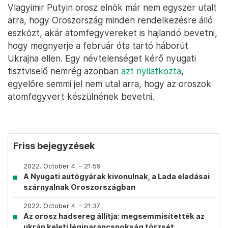
Vlagyimir Putyin orosz elnök már nem egyszer utalt
arra, hogy Oroszország minden rendelkezésre álló
eszközt, akár atomfegyvereket is hajlandó bevetni,
hogy megnyerje a február óta tartó háborút
Ukrajna ellen. Egy névtelenséget kérő nyugati
tisztviselő nemrég azonban
azt nyilatkozta
,
egyelőre semmi jel nem utal arra, hogy az oroszok
atomfegyvert készülnének bevetni.
Friss bejegyzések
2022. October 4. – 21:59
A Nyugati autógyárak kivonulnak, a Lada eladásai
szárnyalnak Oroszországban
2022. October 4. – 21:37
Az orosz hadsereg állítja: megsemmisítették az
ukrán keleti légiparancsnokság törzsét