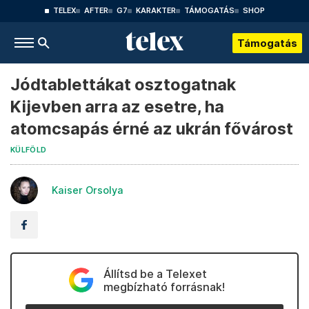
TELEX
AFTER
G7
KARAKTER
TÁMOGATÁS
SHOP
Támogatás
Jódtablettákat osztogatnak
Kijevben arra az esetre, ha
atomcsapás érné az ukrán fővárost
KÜLFÖLD
Kaiser Orsolya
Állítsd be a Telexet
megbízható forrásnak!