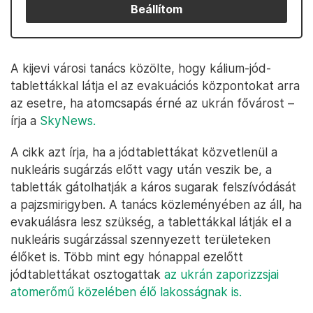
Beállítom
A kijevi városi tanács közölte, hogy kálium-jód-
tablettákkal látja el az evakuációs központokat arra
az esetre, ha atomcsapás érné az ukrán fővárost –
írja a
SkyNews.
A cikk azt írja, ha a jódtablettákat közvetlenül a
nukleáris sugárzás előtt vagy után veszik be, a
tabletták gátolhatják a káros sugarak felszívódását
a pajzsmirigyben. A tanács közleményében az áll, ha
evakuálásra lesz szükség, a tablettákkal látják el a
nukleáris sugárzással szennyezett területeken
élőket is. Több mint egy hónappal ezelőtt
jódtablettákat osztogattak
az ukrán zaporizzsjai
atomerőmű közelében élő lakosságnak is.