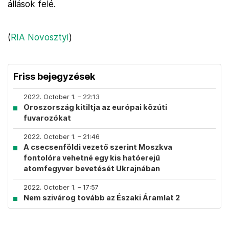
állások felé.
(
RIA Novosztyi
)
Friss bejegyzések
2022. October 1. – 22:13
Oroszország kitiltja az európai közúti
fuvarozókat
2022. October 1. – 21:46
A csecsenföldi vezető szerint Moszkva
fontolóra vehetné egy kis hatóerejű
atomfegyver bevetését Ukrajnában
2022. October 1. – 17:57
Nem szivárog tovább az Északi Áramlat 2