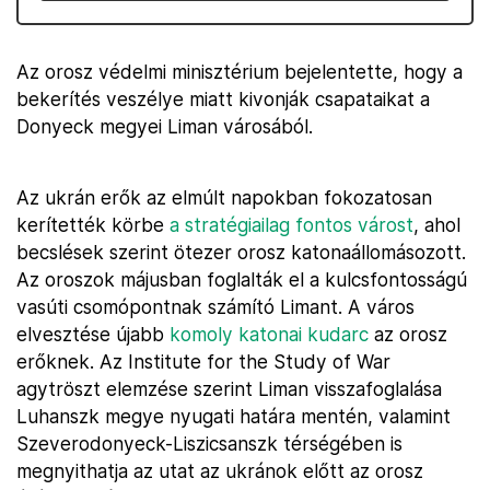
Az orosz védelmi minisztérium bejelentette, hogy a
bekerítés veszélye miatt kivonják csapataikat a
Donyeck megyei Liman városából.
Az ukrán erők az elmúlt napokban fokozatosan
kerítették körbe
a stratégiailag fontos várost
, ahol
becslések szerint ötezer orosz katonaállomásozott.
Az oroszok májusban foglalták el a kulcsfontosságú
vasúti csomópontnak számító Limant. A város
elvesztése újabb
komoly katonai kudarc
az orosz
erőknek. Az Institute for the Study of War
agytröszt elemzése szerint Liman visszafoglalása
Luhanszk megye nyugati határa mentén, valamint
Szeverodonyeck-Liszicsanszk térségében is
megnyithatja az utat az ukránok előtt az orosz