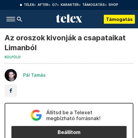
TELEX
AFTER
G7
KARAKTER
TÁMOGATÁS
SHOP
Támogatás
Az oroszok kivonják a csapataikat
Limanból
KÜLFÖLD
Pál Tamás
Állítsd be a Telexet
megbízható forrásnak!
Beállítom