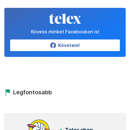
Kövess minket Facebookon is!
Követem!
Legfontosabb
Telex shop