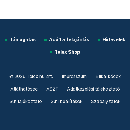
Támogatás
Adó 1% felajánlás
Hírlevelek
Telex Shop
© 2026 Telex.hu Zrt.
Impresszum
Etikai kódex
Átláthatóság
ÁSZF
Adatkezelési tájékoztató
Sütitájékoztató
Süti beállítások
Szabályzatok
Kommentelési szabályzat
Telex Sales