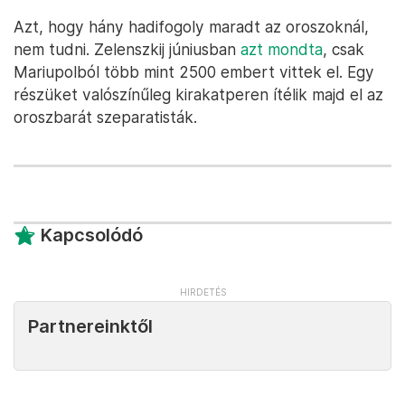
emellett mindkét férfi dehidratált. Egy fotón az
látszik, hogy Drueke szeme körül a bőr beteg, vagy
roncsolódott.
A Washington Post a két amerikai fogollyal júliusban
is
foglalkozott
, akkor a családjukkal folytatott
telefonbeszélgetésekről írtak. Ezekben kínzásról
nem volt szó, Drueke arról panaszkodott, hogy
unatkozik, a cellája pedig olyan kicsi, ami már
gondot okoz a mindennapi életben, de valamennyi
edzésre azért alkalmas.
Azt, hogy hány hadifogoly maradt az oroszoknál,
nem tudni. Zelenszkij júniusban
azt mondta
, csak
Mariupolból több mint 2500 embert vittek el. Egy
részüket valószínűleg kirakatperen ítélik majd el az
oroszbarát szeparatisták.