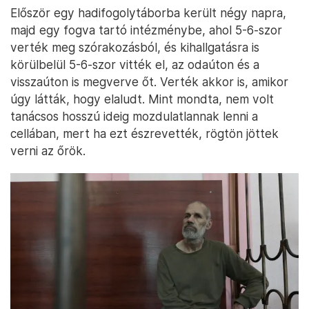
Először egy hadifogolytáborba került négy napra,
majd egy fogva tartó intézménybe, ahol 5-6-szor
verték meg szórakozásból, és kihallgatásra is
körülbelül 5-6-szor vitték el, az odaúton és a
visszaúton is megverve őt. Verték akkor is, amikor
úgy látták, hogy elaludt. Mint mondta, nem volt
tanácsos hosszú ideig mozdulatlannak lenni a
cellában, mert ha ezt észrevették, rögtön jöttek
verni az őrök.