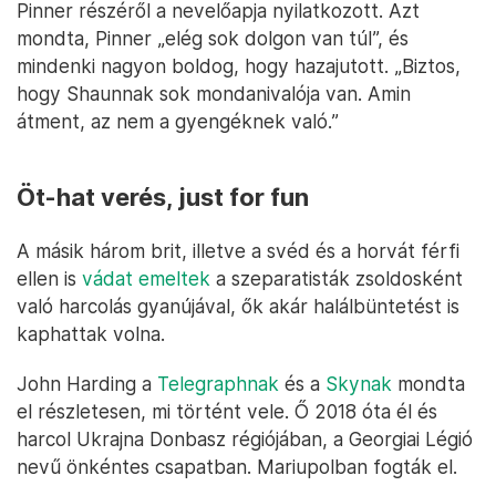
Pinner részéről a nevelőapja nyilatkozott. Azt
mondta, Pinner „elég sok dolgon van túl”, és
mindenki nagyon boldog, hogy hazajutott. „Biztos,
hogy Shaunnak sok mondanivalója van. Amin
átment, az nem a gyengéknek való.”
Öt-hat verés, just for fun
A másik három brit, illetve a svéd és a horvát férfi
ellen is
vádat emeltek
a szeparatisták zsoldosként
való harcolás gyanújával, ők akár halálbüntetést is
kaphattak volna.
John Harding a
Telegraphnak
és a
Skynak
mondta
el részletesen, mi történt vele. Ő 2018 óta él és
harcol Ukrajna Donbasz régiójában, a Georgiai Légió
nevű önkéntes csapatban. Mariupolban fogták el.