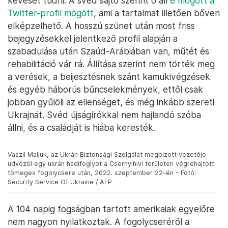
keveset tudni. A svéd sajtó szerint ő áll
e mögött a
Twitter-profil mögött
, ami a tartalmat illetően bőven
elképzelhető. A hosszú szünet után most friss
bejegyzésekkel jelentkező profil alapján a
szabadulása után Szaúd-Arábiában van, műtét és
rehabilitáció vár rá. Állítása szerint nem törték meg
a verések, a beijesztésnek szánt kamukivégzések
és egyéb háborús bűncselekmények, ettől csak
jobban gyűlöli az ellenséget, és még inkább szereti
Ukrajnát. Svéd újságírókkal nem hajlandó szóba
állni, és a családját is hiába keresték.