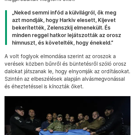
„Neked semmi infód a külvilágról, ők meg
azt mondják, hogy Harkiv elesett, Kijevet
bekerítették, Zelenszkij elmenekült. És
minden reggel hatkor lejátszották az orosz
himnuszt, és követelték, hogy énekeld.”
A volt foglyok elmondása szerint az oroszok a
verések közben bűnről és büntetésről szóló orosz
dalokat játszanak le, hogy elnyomják az ordításokat.
Szintén az elbeszélések alapján alvásmegvonással
és éheztetéssel is kínozták őket.