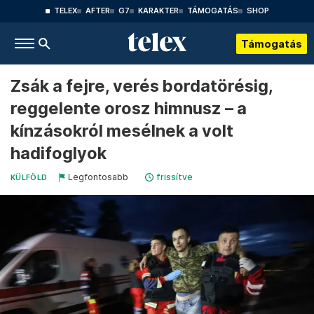
TELEX
AFTER
G7
KARAKTER
TÁMOGATÁS
SHOP
Támogatás
Zsák a fejre, verés bordatörésig,
reggelente orosz himnusz – a
kínzásokról mesélnek a volt
hadifoglyok
Legfontosabb
frissítve
KÜLFÖLD