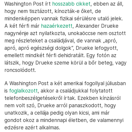
Vaszil Maljuk, az Ukrán Biztonsági Szolgálat megbízott vezetője
üdvözöl egy ukrán hadifoglyot a Csernyihivi területen végrehajtott
tömeges fogolycsere után, 2022. szeptember 22-én – Fotó:
Security Service Of Ukraine / AFP
A 104 napig fogságban tartott amerikaiak egyelőre
nem nagyon nyilatkoztak. A fogolycseréről a
Washington Post írt
hosszabb cikket
, ebben az áll,
hogy nem tisztázott, kínozták-e őket, de
mindenképpen vannak fizikai sérülésre utaló jelek.
A két férfi már
hazaérkezett
, Alexander Drueke
nagynénje azt nyilatkozta, unokaöccse nem osztott
meg részleteket a családjával, de vannak „apró,
apró, apró egészségi dolgok”, Drueke lefogyott,