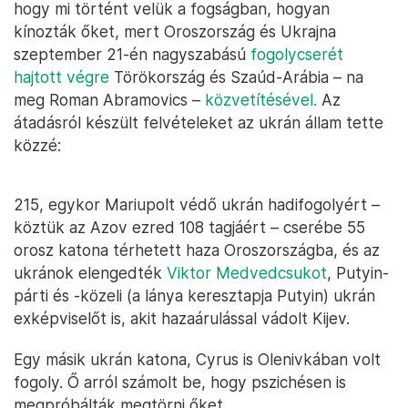
hogy mi történt velük a fogságban, hogyan
kínozták őket, mert Oroszország és Ukrajna
szeptember 21-én nagyszabású
fogolycserét
hajtott végre
Törökország és Szaúd-Arábia – na
meg Roman Abramovics –
közvetítésével.
Az
átadásról készült felvételeket az ukrán állam tette
közzé:
215, egykor Mariupolt védő ukrán hadifogolyért –
köztük az Azov ezred 108 tagjáért – cserébe 55
orosz katona térhetett haza Oroszországba, és az
ukránok elengedték
Viktor Medvedcsukot
, Putyin-
párti és -közeli (a lánya keresztapja Putyin) ukrán
exképviselőt is, akit hazaárulással vádolt Kijev.
Egy másik ukrán katona, Cyrus is Olenivkában volt
fogoly. Ő arról számolt be, hogy pszichésen is
megpróbálták megtörni őket.