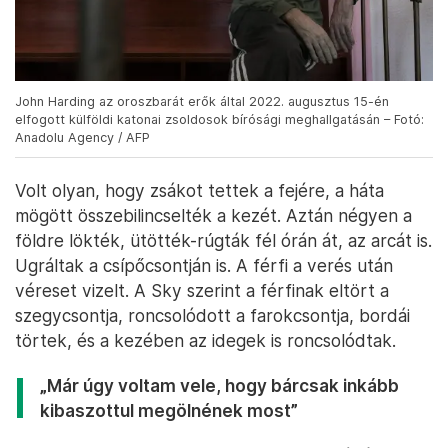
John Harding az oroszbarát erők által 2022. augusztus 15-én
elfogott külföldi katonai zsoldosok bírósági meghallgatásán – Fotó:
Anadolu Agency / AFP
Volt olyan, hogy zsákot tettek a fejére, a háta
mögött összebilincselték a kezét. Aztán négyen a
földre lökték, ütötték-rúgták fél órán át, az arcát is.
Ugráltak a csípőcsontján is. A férfi a verés után
véreset vizelt. A Sky szerint a férfinak eltört a
szegycsontja, roncsolódott a farokcsontja, bordái
törtek, és a kezében az idegek is roncsolódtak.
„Már úgy voltam vele, hogy bárcsak inkább
kibaszottul megölnének most”