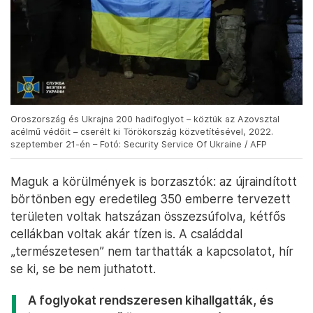
Oroszország és Ukrajna 200 hadifoglyot – köztük az Azovsztal
acélmű védőit – cserélt ki Törökország közvetítésével, 2022.
szeptember 21-én – Fotó: Security Service Of Ukraine / AFP
Maguk a körülmények is borzasztók: az újraindított
börtönben egy eredetileg 350 emberre tervezett
területen voltak hatszázan összezsúfolva, kétfős
cellákban voltak akár tízen is. A családdal
„természetesen” nem tarthatták a kapcsolatot, hír
se ki, se be nem juthatott.
A foglyokat rendszeresen kihallgatták, és