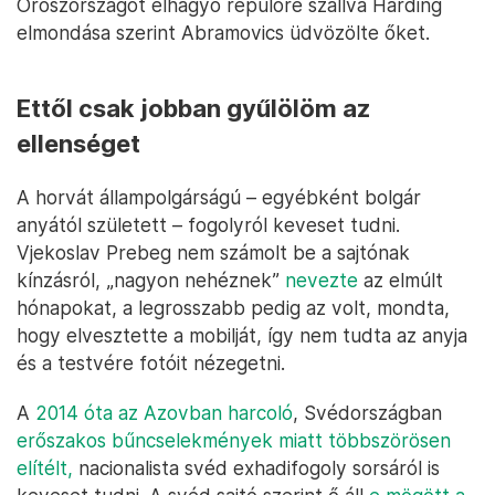
Oroszországot elhagyó repülőre szállva Harding
elmondása szerint Abramovics üdvözölte őket.
Ettől csak jobban gyűlölöm az
ellenséget
A horvát állampolgárságú – egyébként bolgár
anyától született – fogolyról keveset tudni.
Vjekoslav Prebeg nem számolt be a sajtónak
kínzásról, „nagyon nehéznek”
nevezte
az elmúlt
hónapokat, a legrosszabb pedig az volt, mondta,
hogy elvesztette a mobilját, így nem tudta az anyja
és a testvére fotóit nézegetni.
A
2014 óta az Azovban harcoló
, Svédországban
erőszakos bűncselekmények miatt többszörösen
elítélt,
nacionalista svéd exhadifogoly sorsáról is