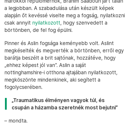
marokkói repülőmérnök, Brahim Saadoun járt talán
a legjobban. A szabadulása után készült képek
alapján őt kevéssé viselte meg a fogság, nyilatkozni
csak annyit
nyilatkozott
, hogy szenvedett a
börtönben, de fel fog épülni.
Pinner és Aslin fogsága keményebb volt. Aslint
megkéselték és megverték a börtönben, erről egy
barátja beszélt a brit sajtónak, hozzátéve, hogy
„ehhez képest jól van”. Aslin a saját
nottinghamshire-i otthona ajtajában nyilatkozott,
megköszönte mindenkinek, aki segített a
fogolycserében.
„Traumatikus élményen vagyok túl, és
csupán a házamba szeretnék most bejutni”
– mondta.