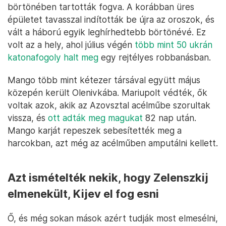
börtönében tartották fogva. A korábban üres
épületet tavasszal indították be újra az oroszok, és
vált a háború egyik leghírhedtebb börtönévé. Ez
volt az a hely, ahol július végén
több mint 50 ukrán
katonafogoly halt meg
egy rejtélyes robbanásban.
Mango több mint kétezer társával együtt május
közepén került Olenivkába. Mariupolt védték, ők
voltak azok, akik az Azovsztal acélműbe szorultak
vissza, és
ott adták meg magukat
82 nap után.
Mango karját repeszek sebesítették meg a
harcokban, azt még az acélműben amputálni kellett.
Azt ismételték nekik, hogy Zelenszkij
elmenekült, Kijev el fog esni
Ő, és még sokan mások azért tudják most elmesélni,