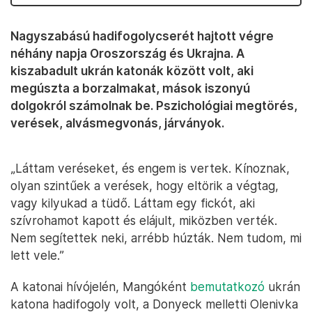
Nagyszabású hadifogolycserét hajtott végre
néhány napja Oroszország és Ukrajna. A
kiszabadult ukrán katonák között volt, aki
megúszta a borzalmakat, mások iszonyú
dolgokról számolnak be. Pszichológiai megtörés,
verések, alvásmegvonás, járványok.
„Láttam veréseket, és engem is vertek. Kínoznak,
olyan szintűek a verések, hogy eltörik a végtag,
vagy kilyukad a tüdő. Láttam egy fickót, aki
szívrohamot kapott és elájult, miközben verték.
Nem segítettek neki, arrébb húzták. Nem tudom, mi
lett vele.”
A katonai hívójelén, Mangóként
bemutatkozó
ukrán
katona hadifogoly volt, a Donyeck melletti Olenivka