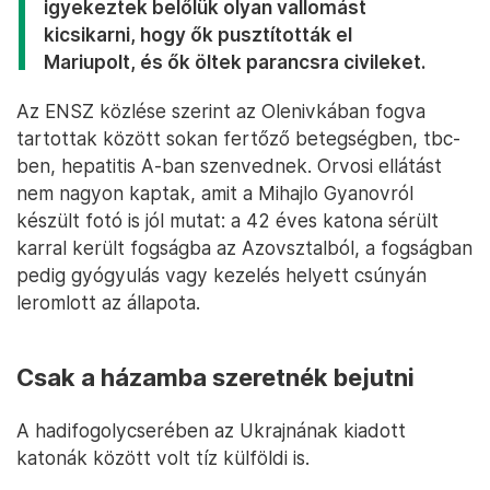
igyekeztek belőlük olyan vallomást
kicsikarni, hogy ők pusztították el
Mariupolt, és ők öltek parancsra civileket.
Az ENSZ közlése szerint az Olenivkában fogva
tartottak között sokan fertőző betegségben, tbc-
ben, hepatitis A-ban szenvednek. Orvosi ellátást
nem nagyon kaptak, amit a Mihajlo Gyanovról
készült fotó is jól mutat: a 42 éves katona sérült
karral került fogságba az Azovsztalból, a fogságban
pedig gyógyulás vagy kezelés helyett csúnyán
leromlott az állapota.
Csak a házamba szeretnék bejutni
A hadifogolycserében az Ukrajnának kiadott
katonák között volt tíz külföldi is.