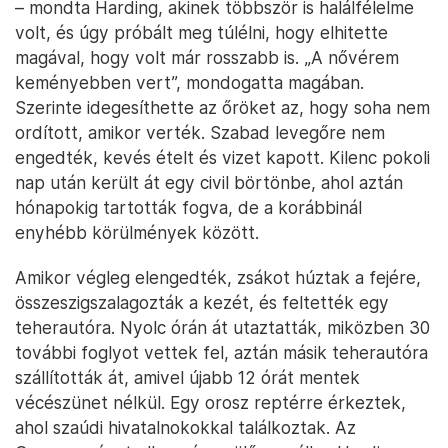
– mondta Harding, akinek többször is halálfélelme
volt, és úgy próbált meg túlélni, hogy elhitette
magával, hogy volt már rosszabb is. „A nővérem
keményebben vert”, mondogatta magában.
Szerinte idegesíthette az őröket az, hogy soha nem
ordított, amikor verték. Szabad levegőre nem
engedték, kevés ételt és vizet kapott. Kilenc pokoli
nap után került át egy civil börtönbe, ahol aztán
hónapokig tartották fogva, de a korábbinál
enyhébb körülmények között.
Amikor végleg elengedték, zsákot húztak a fejére,
összeszigszalagozták a kezét, és feltették egy
teherautóra. Nyolc órán át utaztatták, miközben 30
további foglyot vettek fel, aztán másik teherautóra
szállították át, amivel újabb 12 órát mentek
vécészünet nélkül. Egy orosz reptérre érkeztek,
ahol szaúdi hivatalnokokkal találkoztak. Az