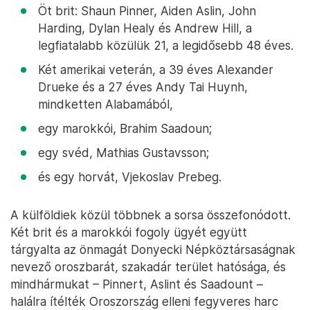
Öt brit: Shaun Pinner, Aiden Aslin, John
Harding, Dylan Healy és Andrew Hill, a
legfiatalabb közülük 21, a legidősebb 48 éves.
Két amerikai veterán, a 39 éves Alexander
Drueke és a 27 éves Andy Tai Huynh,
mindketten Alabamából,
egy marokkói, Brahim Saadoun;
egy svéd, Mathias Gustavsson;
és egy horvát, Vjekoslav Prebeg.
A külföldiek közül többnek a sorsa összefonódott.
Két brit és a marokkói fogoly ügyét együtt
tárgyalta az önmagát Donyecki Népköztársaságnak
nevező oroszbarát, szakadár terület hatósága, és
mindhármukat – Pinnert, Aslint és Saadount –
halálra ítélték Oroszország elleni fegyveres harc