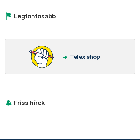
Kövess minket Facebookon is!
Követem!
Legfontosabb