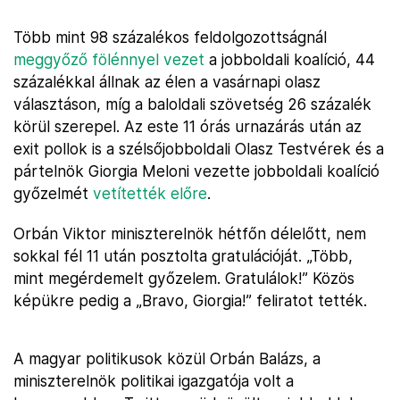
Több mint 98 százalékos feldolgozottságnál
meggyőző fölénnyel vezet
a jobboldali koalíció, 44
százalékkal állnak az élen a vasárnapi olasz
választáson, míg a baloldali szövetség 26 százalék
körül szerepel. Az este 11 órás urnazárás után az
exit pollok is a szélsőjobboldali Olasz Testvérek és a
pártelnök Giorgia Meloni vezette jobboldali koalíció
győzelmét
vetítették előre
.
Orbán Viktor miniszterelnök hétfőn délelőtt, nem
sokkal fél 11 után posztolta gratulációját. „Több,
mint megérdemelt győzelem. Gratulálok!” Közös
képükre pedig a „Bravo, Giorgia!” feliratot tették.
A magyar politikusok közül Orbán Balázs, a
miniszterelnök politikai igazgatója volt a