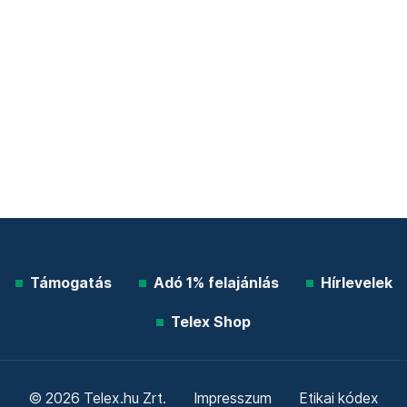
Támogatás
Adó 1% felajánlás
Hírlevelek
Telex Shop
© 2026 Telex.hu Zrt.
Impresszum
Etikai kódex