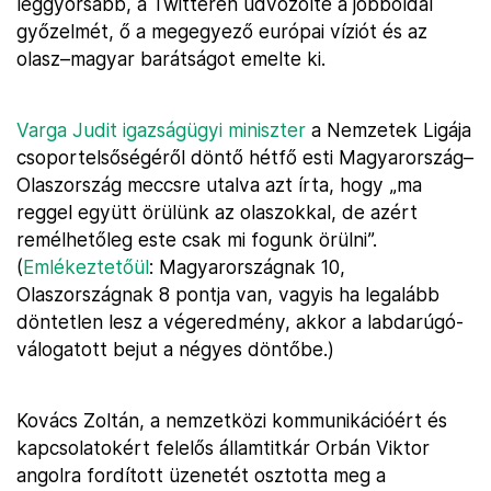
leggyorsabb, a Twitteren üdvözölte a jobboldal
győzelmét, ő a megegyező európai víziót és az
olasz–magyar barátságot emelte ki.
Varga Judit igazságügyi miniszter
a Nemzetek Ligája
csoportelsőségéről döntő hétfő esti Magyarország–
Olaszország meccsre utalva azt írta, hogy „ma
reggel együtt örülünk az olaszokkal, de azért
remélhetőleg este csak mi fogunk örülni”.
(
Emlékeztetőül
: Magyarországnak 10,
Olaszországnak 8 pontja van, vagyis ha legalább
döntetlen lesz a végeredmény, akkor a labdarúgó-
válogatott bejut a négyes döntőbe.)
Kovács Zoltán, a nemzetközi kommunikációért és
kapcsolatokért felelős államtitkár Orbán Viktor
angolra fordított üzenetét osztotta meg a