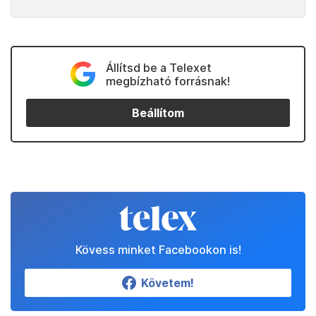
Állítsd be a Telexet
megbízható forrásnak!
Beállítom
Kövess minket Facebookon is!
Követem!