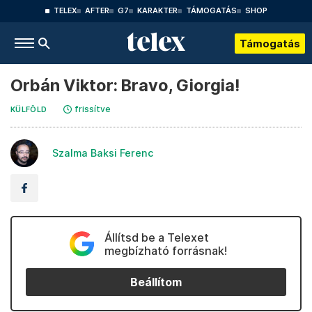
TELEX
AFTER
G7
KARAKTER
TÁMOGATÁS
SHOP
Támogatás
Orbán Viktor: Bravo, Giorgia!
frissítve
KÜLFÖLD
Szalma Baksi Ferenc
Állítsd be a Telexet
megbízható forrásnak!
Beállítom