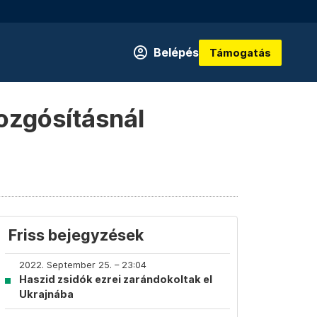
Belépés
Támogatás
ozgósításnál
Friss bejegyzések
2022. September 25. – 23:04
Haszid zsidók ezrei zarándokoltak el
Ukrajnába