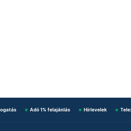
ogatás
Adó 1% felajánlás
Hírlevelek
Tele