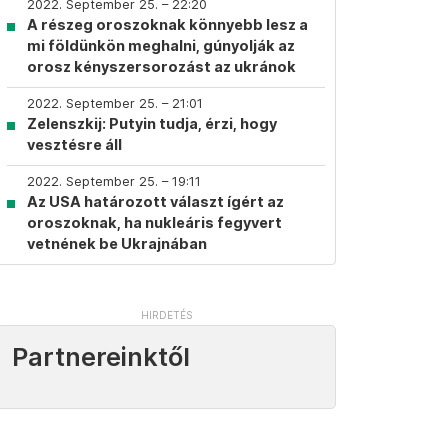
2022. September 25. – 22:20
A részeg oroszoknak könnyebb lesz a
mi földünkön meghalni, gúnyolják az
orosz kényszersorozást az ukránok
2022. September 25. – 21:01
Zelenszkij: Putyin tudja, érzi, hogy
vesztésre áll
2022. September 25. – 19:11
Az USA határozott választ ígért az
oroszoknak, ha nukleáris fegyvert
vetnének be Ukrajnában
Partnereinktől