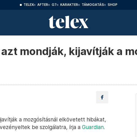
TELEX
AFTER
G7
KARAKTER
TÁMOGATÁS
SHOP
azt mondják, kijavítják a m
avítják a mozgósításnál elkövetett hibákat,
ezényeltek be szolgálatra, írja a
Guardian.