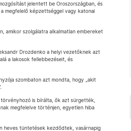
mozgósítást jelentett be Oroszországban, és
k a megfelelő képzettséggel vagy katonai
n, amikor szolgálatra alkalmatlan embereket
leksandr Drozdenko a helyi vezetőknek azt
lá a lakosok fellebbezéseit, és
ányzója szombaton azt mondta, hogy „akit
.
örvényhozó is bírálta, ők azt sürgették,
knak megfelelve történjen, egyetlen hiba
n heves tüntetések kezdődtek, vasárnapig