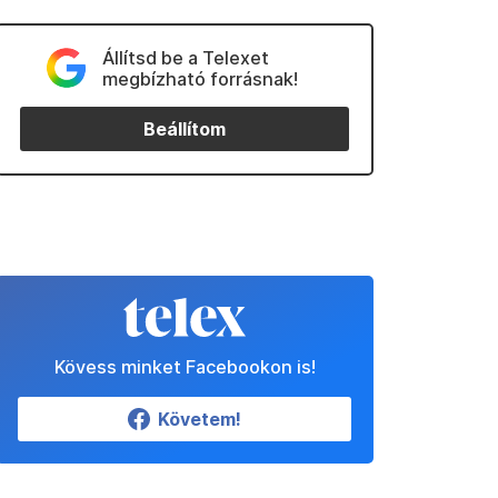
Állítsd be a Telexet
megbízható forrásnak!
Beállítom
Kövess minket Facebookon is!
Követem!