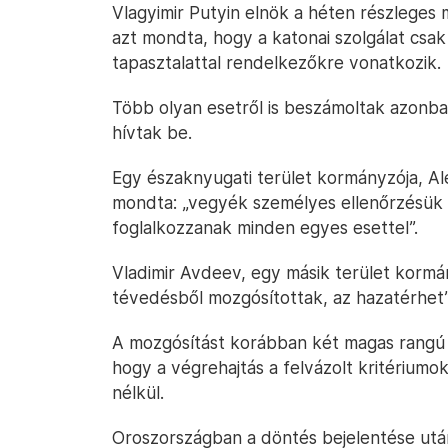
Vlagyimir Putyin elnök a héten részleges 
azt mondta, hogy a katonai szolgálat csa
tapasztalattal rendelkezőkre vonatkozik.
Több olyan esetről is beszámoltak azonba
hívtak be.
Egy északnyugati terület kormányzója, A
mondta: „vegyék személyes ellenőrzésük a
foglalkozzanak minden egyes esettel”.
Vladimir Avdeev, egy másik terület korm
tévedésből mozgósítottak, az hazatérhet”
A mozgósítást korábban két magas rangú t
hogy a végrehajtás a felvázolt kritériumo
nélkül.
Oroszországban a döntés bejelentése utá