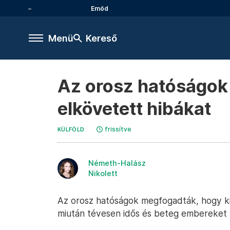
Emőd
Menü
Kereső
Az orosz hatóságok 
elkövetett hibákat
frissítve
KÜLFÖLD
Németh-Halász
Nikolett
Az orosz hatóságok megfogadták, hogy kij
miután tévesen idős és beteg embereket v