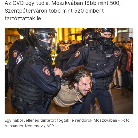
Az OVD úgy tudja, Moszkvában több mint 500,
Szentpéterváron több mint 520 embert
tartóztattak le.
Egy háborúellenes tüntetőt fogtak le rendőrök Moszkvában – Fotó:
Alexander Nemenov / AFP