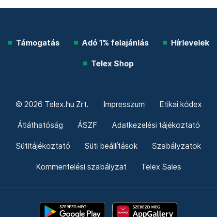
Támogatás
Adó 1% felajánlás
Hírlevelek
Telex Shop
© 2026 Telex.hu Zrt.
Impresszum
Etikai kódex
Átláthatóság
ÁSZF
Adatkezelési tájékoztató
Sütitájékoztató
Süti beállítások
Szabályzatok
Kommentelési szabályzat
Telex Sales