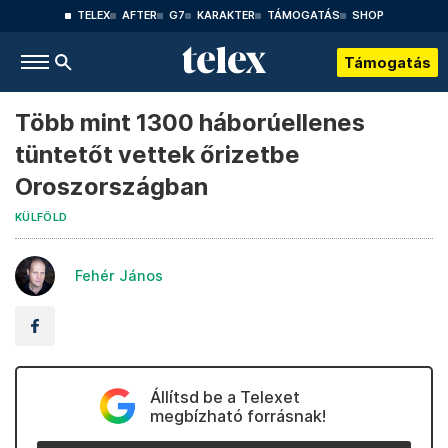
TELEX
AFTER
G7
KARAKTER
TÁMOGATÁS
SHOP
Támogatás
Több mint 1300 háborúellenes
tüntetőt vettek őrizetbe
Oroszországban
KÜLFÖLD
Fehér János
Állítsd be a Telexet
megbízható forrásnak!