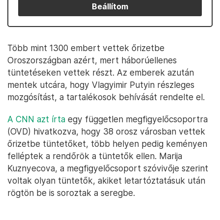
Beállítom
Több mint 1300 embert vettek őrizetbe
Oroszországban azért, mert háborúellenes
tüntetéseken vettek részt. Az emberek azután
mentek utcára, hogy Vlagyimir Putyin részleges
mozgósítást, a tartalékosok behívását rendelte el.
A CNN azt írta
egy független megfigyelőcsoportra
(OVD) hivatkozva, hogy 38 orosz városban vettek
őrizetbe tüntetőket, több helyen pedig keményen
felléptek a rendőrök a tüntetők ellen. Marija
Kuznyecova, a megfigyelőcsoport szóvivője szerint
voltak olyan tüntetők, akiket letartóztatásuk után
rögtön be is soroztak a seregbe.