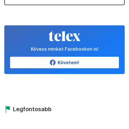
Kövess minket Facebookon is!
Követem!
Legfontosabb