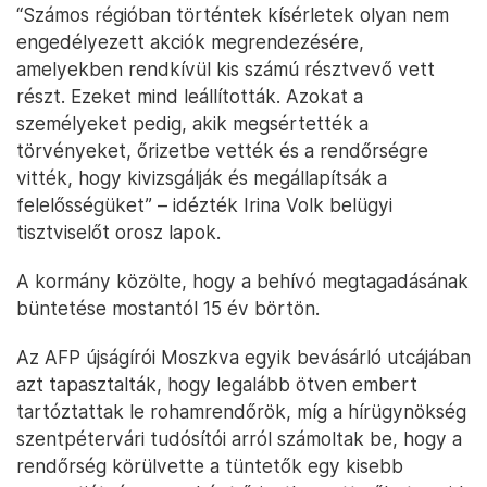
“Számos régióban történtek kísérletek olyan nem
engedélyezett akciók megrendezésére,
amelyekben rendkívül kis számú résztvevő vett
részt. Ezeket mind leállították. Azokat a
személyeket pedig, akik megsértették a
törvényeket, őrizetbe vették és a rendőrségre
vitték, hogy kivizsgálják és megállapítsák a
felelősségüket” – idézték Irina Volk belügyi
tisztviselőt orosz lapok.
A kormány közölte, hogy a behívó megtagadásának
büntetése mostantól 15 év börtön.
Az AFP újságírói Moszkva egyik bevásárló utcájában
azt tapasztalták, hogy legalább ötven embert
tartóztattak le rohamrendőrök, míg a hírügynökség
szentpétervári tudósítói arról számoltak be, hogy a
rendőrség körülvette a tüntetők egy kisebb