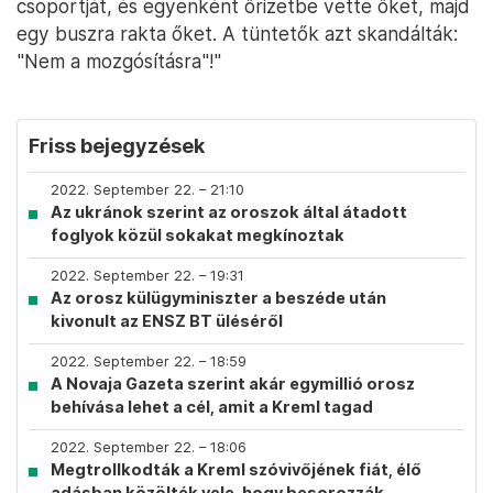
csoportját, és egyenként őrizetbe vette őket, majd
egy buszra rakta őket. A tüntetők azt skandálták:
"Nem a mozgósításra"!"
Friss bejegyzések
2022. September 22. – 21:10
Az ukránok szerint az oroszok által átadott
foglyok közül sokakat megkínoztak
2022. September 22. – 19:31
Az orosz külügyminiszter a beszéde után
kivonult az ENSZ BT üléséről
2022. September 22. – 18:59
A Novaja Gazeta szerint akár egymillió orosz
behívása lehet a cél, amit a Kreml tagad
2022. September 22. – 18:06
Megtrollkodták a Kreml szóvivőjének fiát, élő
adásban közölték vele, hogy besorozzák