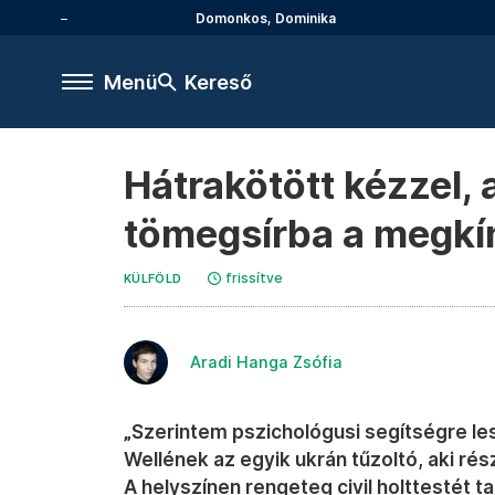
Domonkos, Dominika
Menü
Kereső
Hátrakötött kézzel, a
tömegsírba a megkín
frissítve
KÜLFÖLD
Aradi Hanga Zsófia
„Szerintem pszichológusi segítségre l
Wellének az egyik ukrán tűzoltó, aki ré
A helyszínen rengeteg civil holttestét ta