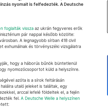
kínzás nyomait is felfedezték. A Deutsche
n foglalták vissza
az ukrán fegyveres erők
inisztérium pár nappal később közölte:
városban. A legnagyobb sírban 418 civil
et exhumálnak és törvényszéki vizsgálatra
yják, hogy a háborús bűnök büntetlenül
hogy nyomozócsoportot küld a helyszínre.
égével azóta is a sírok feltárásán
lálra utaló jeleket is találtak, egy
zekkel, arccal lefelé földeltek el, a fején
dezték fel.
A Deutsche Welle a helyszínen
tett: