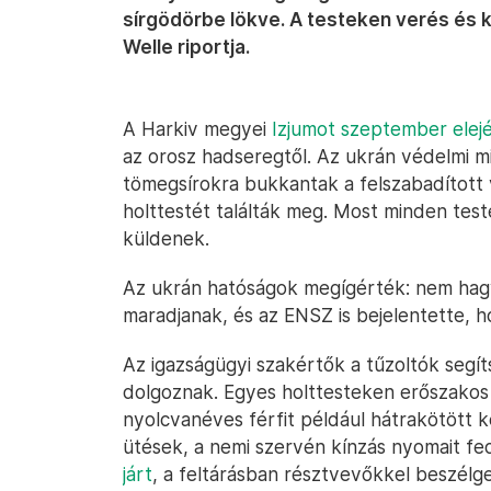
sírgödörbe lökve. A testeken verés és 
Welle riportja.
A Harkiv megyei
Izjumot szeptember elejé
az orosz hadseregtől. Az ukrán védelmi m
tömegsírokra bukkantak a felszabadított 
holttestét találták meg. Most minden test
küldenek.
Az ukrán hatóságok megígérték: nem hag
maradjanak, és az ENSZ is bejelentette, 
Az igazságügyi szakértők a tűzoltók segíts
dolgoznak. Egyes holttesteken erőszakos ha
nyolcvanéves férfit például hátrakötött ke
ütések, a nemi szervén kínzás nyomait fe
járt
, a feltárásban résztvevőkkel beszélge