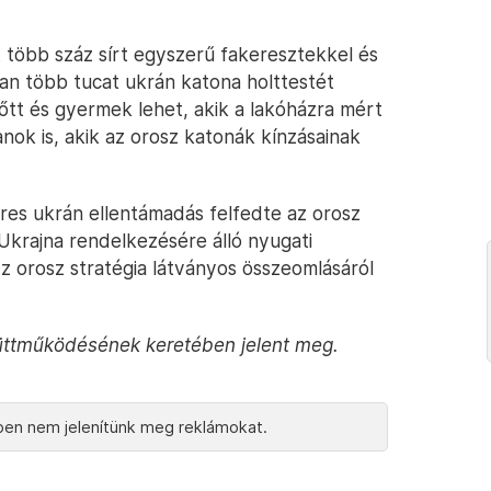
tt több száz sírt egyszerű fakeresztekkel és
ban több tucat ukrán katona holttestét
nőtt és gyermek lehet, akik a lakóházra mért
nok is, akik az orosz katonák kínzásainak
eres ukrán ellentámadás felfedte az orosz
Ukrajna rendelkezésére álló nyugati
z orosz stratégia látványos összeomlásáról
üttműködésének keretében jelent meg.
en nem jelenítünk meg reklámokat.