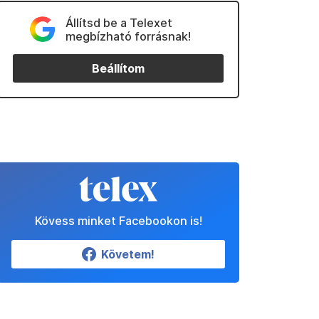
Állítsd be a Telexet
megbízható forrásnak!
Beállítom
Kövess minket Facebookon is!
Követem!