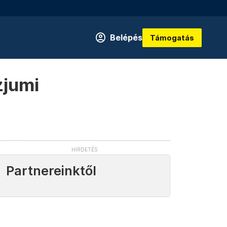
Belépés
Támogatás
zjumi
Partnereinktől