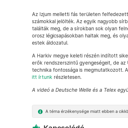
Az Izjum melletti fás területen felfedeze
számokkal jelölték. Az egyik nagyobb sír
találták meg, de a sírokban sok olyan fel
orosz légicsapásokban haltak meg, és olya
estek áldozatul.
A Harkiv megye keleti részén indított sik
erők rendszerszintű gyengeségeit, de az 
technika fontossága is megmutatkozott. A
itt írtunk
részletesen.
A videó a Deutsche Welle és a Telex egy
A téma érzékenysége miatt ebben a cikkb