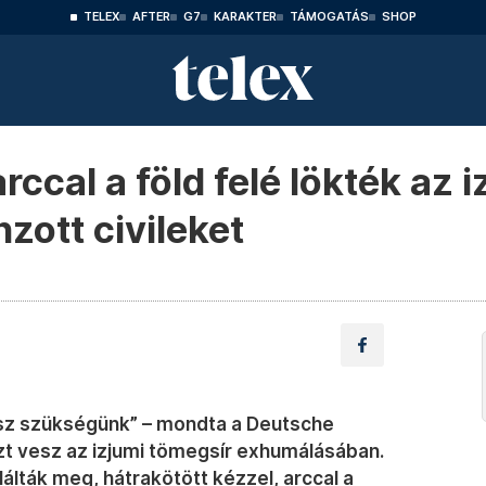
TELEX
AFTER
G7
KARAKTER
TÁMOGATÁS
SHOP
rccal a föld felé lökték az i
zott civileket
esz szükségünk” – mondta a Deutsche
szt vesz az izjumi tömegsír exhumálásában.
lálták meg, hátrakötött kézzel, arccal a