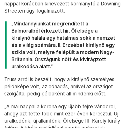
nappal korábban kinevezett kormányfő a Downing
Streeten úgy fogalmazott:
„Mindannyiunkat megrendített a
Balmoralból érkezett hír. Őfelsége a
királynő halála egy hatalmas sokk a nemzet
és a világ számára. II. Erzsébet királynő egy
szikla volt, melyre felépült a modern Nagy-
Britannia. Országunk nőtt és kivirágzott
uralkodása alatt.”
Truss arról is beszélt, hogy a királynő személyes
példaképe volt, az odaadás, amivel az országot
szolgálta, pedig példaként áll mindenki előtt.
„A mai nappal a korona egy újabb fejre vándorol,
ahogy azt tette több mint ezer éven keresztül. Új
uralkodónk, új államfőnk, Őfelsége III. Károly király
fejére. A király családjával együtt gyászoljuk