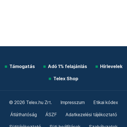
Támogatás
Adó 1% felajánlás
Hírlevelek
Telex Shop
© 2026 Telex.hu Zrt.
Impresszum
Etikai kódex
Átláthatóság
ÁSZF
Adatkezelési tájékoztató
Sütitájékoztató
Süti beállítások
Szabályzatok