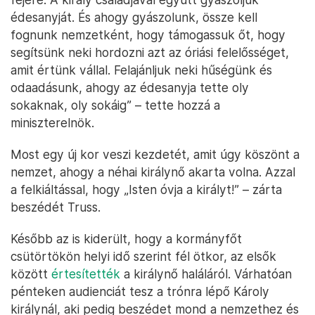
édesanyját. És ahogy gyászolunk, össze kell
fognunk nemzetként, hogy támogassuk őt, hogy
segítsünk neki hordozni azt az óriási felelősséget,
amit értünk vállal. Felajánljuk neki hűségünk és
odaadásunk, ahogy az édesanyja tette oly
sokaknak, oly sokáig” – tette hozzá a
miniszterelnök.
Most egy új kor veszi kezdetét, amit úgy köszönt a
nemzet, ahogy a néhai királynő akarta volna. Azzal
a felkiáltással, hogy „Isten óvja a királyt!” – zárta
beszédét Truss.
Később az is kiderült, hogy a kormányfőt
csütörtökön helyi idő szerint fél ötkor, az elsők
között
értesítették
a királynő haláláról. Várhatóan
pénteken audienciát tesz a trónra lépő Károly
királynál, aki pedig beszédet mond a nemzethez és