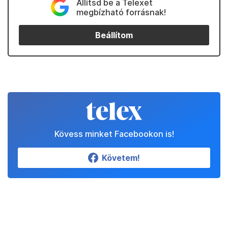
Állítsd be a Telexet
megbízható forrásnak!
Beállítom
Kövess minket Facebookon is!
Követem!