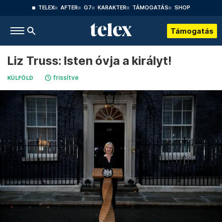
TELEX
AFTER
G7
KARAKTER
TÁMOGATÁS
SHOP
Támogatás
Liz Truss: Isten óvja a királyt!
frissítve
KÜLFÖLD