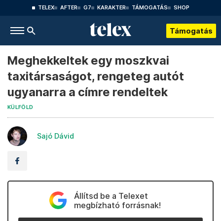
TELEX
AFTER
G7
KARAKTER
TÁMOGATÁS
SHOP
Támogatás
Meghekkeltek egy moszkvai
taxitársaságot, rengeteg autót
ugyanarra a címre rendeltek
KÜLFÖLD
Sajó Dávid
Állítsd be a Telexet
megbízható forrásnak!