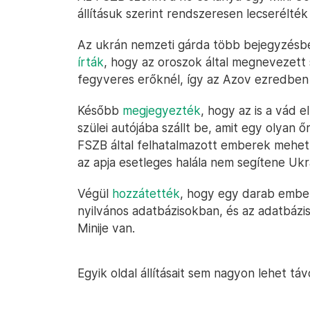
állításuk szerint rendszeresen lecserélté
Az ukrán nemzeti gárda több bejegyzésbe
írták
, hogy az oroszok által megnevezett
fegyveres erőknél, így az Azov ezredben
Később
megjegyezték
, hogy az is a vád e
szülei autójába szállt be, amit egy olyan 
FSZB által felhatalmazott emberek mehet
az apja esetleges halála nem segítene Ukr
Végül
hozzátették
, hogy egy darab ember
nyilvános adatbázisokban, és az adatbázi
Minije van.
Egyik oldal állításait sem nagyon lehet távo