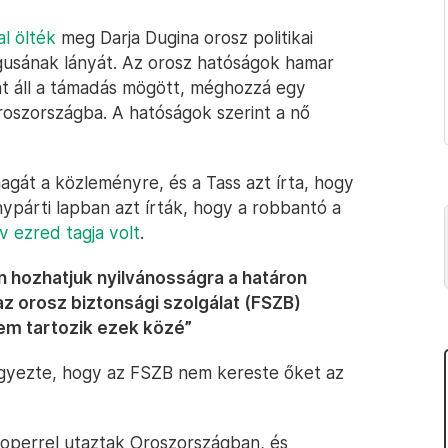
l ölték
meg Darja Dugina orosz politikai
gusának lányát. Az orosz hatóságok hamar
lat áll a támadás mögött, méghozzá egy
roszországba. A hatóságok szerint a nő
agát a közleményre, és a Tass azt írta, hogy
nypárti lapban azt írták, hogy a robbantó a
v ezred tagja volt
.
en hozhatjuk nyilvánosságra a határon
z orosz biztonsági szolgálat (FSZB)
nem tartozik ezek közé”
jegyezte, hogy az FSZB nem kereste őket az
ooperrel utaztak Oroszországban, és