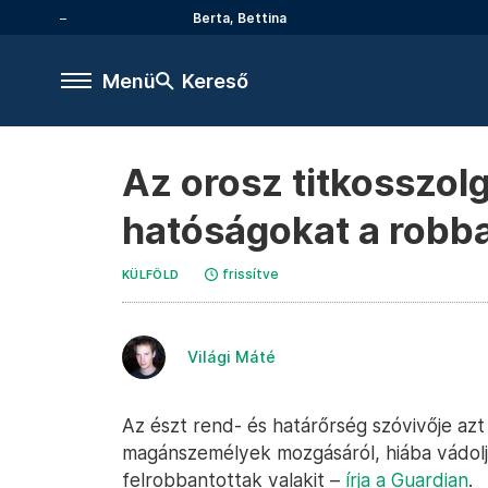
Berta, Bettina
Menü
Kereső
Az orosz titkosszol
hatóságokat a robb
frissítve
KÜLFÖLD
Világi Máté
Az észt rend- és határőrség szóvivője a
magánszemélyek mozgásáról, hiába vádolj
felrobbantottak valakit –
írja a Guardian
.