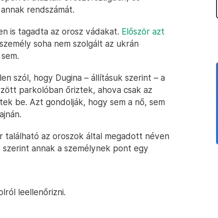
k annak rendszámát.
n is tagadta az orosz vádakat.
Először azt
 személy soha nem szolgált az ukrán
 sem.
llen szól, hogy Dugina – állításuk szerint – a
őrzött parkolóban őriztek, ahova csak az
tek be. Azt gondolják, hogy sem a nő, sem
ajnán.
 található az oroszok által megadott néven
s szerint annak a személynek pont egy
lról leellenőrizni.