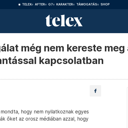
TELEX
AFTER
G7
KARAKTER
TÁMOGATÁS
SHOP
gálat még nem kereste meg 
antással kapcsolatban
zt mondta, hogy nem nyilatkoznak egyes
ák őket az orosz médiában azzal, hogy