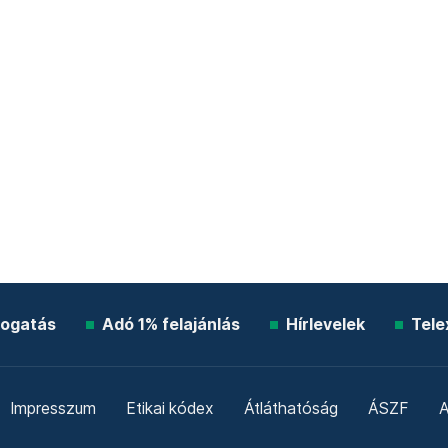
ogatás
Adó 1% felajánlás
Hírlevelek
Tele
Impresszum
Etikai kódex
Átláthatóság
ÁSZF
A