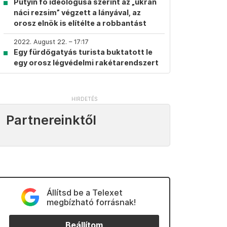
Putyin fő ideológusa szerint az „ukrán
náci rezsim” végzett a lányával, az
orosz elnök is elítélte a robbantást
2022. August 22. – 17:17
Egy fürdőgatyás turista buktatott le
egy orosz légvédelmi rakétarendszert
Partnereinktől
Állítsd be a Telexet
megbízható forrásnak!
Beállítom