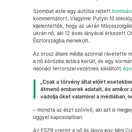
Szombat este egy autóba rejtett
bombáva
kommentátort, Vlagyimir Putyin fő ideoló
kijelentették, hogy az ukrán titkosszolgá
ukrán nő, aki 12 éves lányával érkezett O
Észtországba menekült.
Az orosz állami média azonnal rávetette m
a nő körözési listára került, és egy kormá
neonáci terrorszervezetnek kikiáltott
Azo
„Csak a törvény által előírt esetekb
átmenő emberek adatait, és amikor a
vádolja őket valamivel a médiában, 
– mondta az észt szóvivő, aki azt is meg
üggyel kapcsolatban.
Az FSZB szerint a nő és lánya egy Mini C