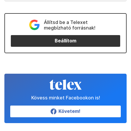
Állítsd be a Telexet
megbízható forrásnak!
Beállítom
Kövess minket Facebookon is!
Követem!