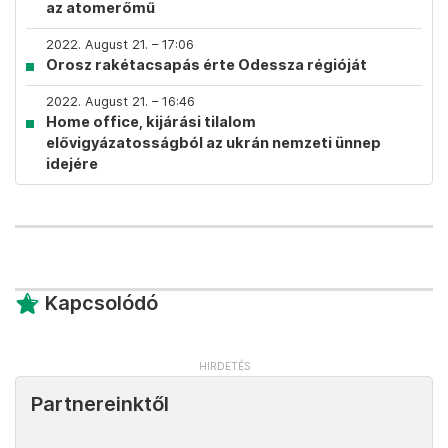
az atomerőmű
2022. August 21. – 17:06
Orosz rakétacsapás érte Odessza régióját
2022. August 21. – 16:46
Home office, kijárási tilalom
elővigyázatosságból az ukrán nemzeti ünnep
idejére
Kapcsolódó
Partnereinktől