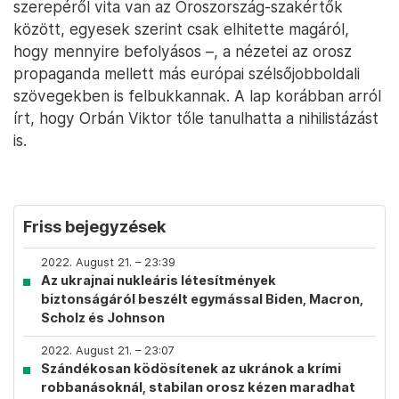
szerepéről vita van az Oroszország-szakértők
között, egyesek szerint csak elhitette magáról,
hogy mennyire befolyásos –, a nézetei az orosz
propaganda mellett más európai szélsőjobboldali
szövegekben is felbukkannak. A lap korábban arról
írt, hogy Orbán Viktor tőle tanulhatta a nihilistázást
is.
Friss bejegyzések
2022. August 21. – 23:39
Az ukrajnai nukleáris létesítmények
biztonságáról beszélt egymással Biden, Macron,
Scholz és Johnson
2022. August 21. – 23:07
Szándékosan ködösítenek az ukránok a krími
robbanásoknál, stabilan orosz kézen maradhat