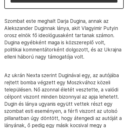
Szombat este meghalt Darja Dugina, annak az
Alekszander Duginnak lánya, akit Vlagyimir Putyin
orosz elnök fő ideológusaként tartanak számon.
Dugina egyébként maga is közszereplő volt,
politikai kommentátorként dolgozott, és az Ukrajna
elleni háború nagy támogatója volt.
Az ukrán Nexta szerint Duginával egy, az autójába
rejtett bomba végzett egy Moszkvához közeli
településen. Nő azonnal életét vesztette, a valódi
célpont viszont minden bizonnyal az apja lehetett.
Dugin és lánya ugyanis együtt vettek részt egy
szombat esti eseményen, a férfi viszont az utolsó
pillanatban úgy döntött, hogy átengedi az autóját a
lányának, ő pedig egy másik kocsival megy a