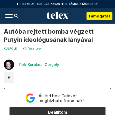
TELEX
AFTER
G7
KARAKTER
TÁMOGATÁS
SHOP
Támogatás
Autóba rejtett bomba végzett
Putyin ideológusának lányával
frissítve
KÜLFÖLD
Péli-Koroknai Gergely
Állítsd be a Telexet
megbízható forrásnak!
Beállítom