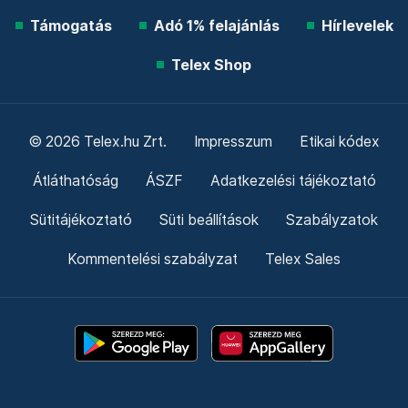
Támogatás
Adó 1% felajánlás
Hírlevelek
Telex Shop
© 2026 Telex.hu Zrt.
Impresszum
Etikai kódex
Átláthatóság
ÁSZF
Adatkezelési tájékoztató
Sütitájékoztató
Süti beállítások
Szabályzatok
Kommentelési szabályzat
Telex Sales