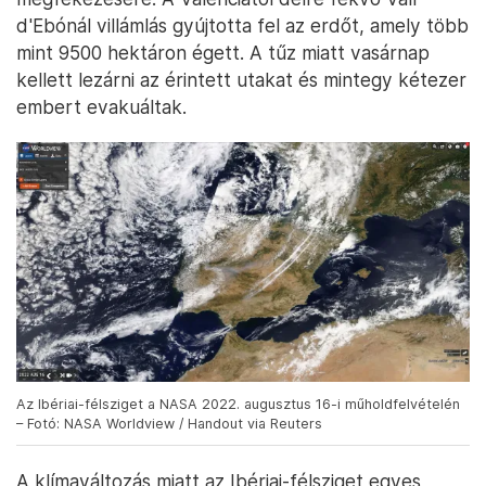
d'Ebónál villámlás gyújtotta fel az erdőt, amely több
mint 9500 hektáron égett. A tűz miatt vasárnap
kellett lezárni az érintett utakat és mintegy kétezer
embert evakuáltak.
Az Ibériai-félsziget a NASA 2022. augusztus 16-i műholdfelvételén
– Fotó: NASA Worldview / Handout via Reuters
A klímaváltozás miatt az Ibériai-félsziget egyes