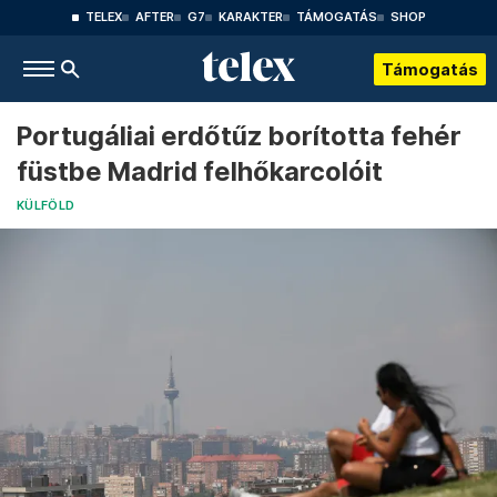
TELEX
AFTER
G7
KARAKTER
TÁMOGATÁS
SHOP
Támogatás
Portugáliai erdőtűz borította fehér
füstbe Madrid felhőkarcolóit
KÜLFÖLD