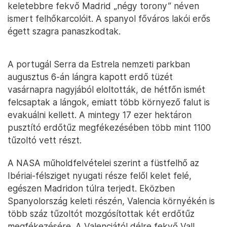
keletebbre fekvő Madrid „négy torony” néven
ismert felhőkarcolóit. A spanyol főváros lakói erős
égett szagra panaszkodtak.
A portugál Serra da Estrela nemzeti parkban
augusztus 6-án lángra kapott erdő tüzét
vasárnapra nagyjából eloltották, de hétfőn ismét
felcsaptak a lángok, emiatt több környező falut is
evakuálni kellett. A mintegy 17 ezer hektáron
pusztító erdőtűz megfékezésében több mint 1100
tűzoltó vett részt.
A NASA műholdfelvételei szerint a füstfelhő az
Ibériai-félsziget nyugati része felől kelet felé,
egészen Madridon túlra terjedt. Eközben
Spanyolország keleti részén, Valencia környékén is
több száz tűzoltót mozgósítottak két erdőtűz
megfékezésére. A Valenciától délre fekvő Vall