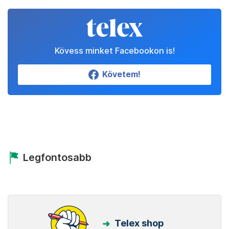
Kövess minket Facebookon is!
Követem!
Legfontosabb
Telex shop