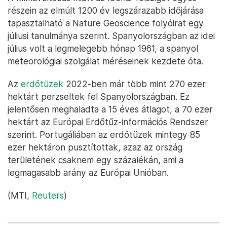
részein az elmúlt 1200 év legszárazabb időjárása
tapasztalható a Nature Geoscience folyóirat egy
júliusi tanulmánya szerint. Spanyolországban az idei
július volt a legmelegebb hónap 1961, a spanyol
meteorológiai szolgálat méréseinek kezdete óta.
Az
erdőtüzek
2022-ben már több mint 270 ezer
hektárt perzseltek fel Spanyolországban. Ez
jelentősen meghaladta a 15 éves átlagot, a 70 ezer
hektárt az Európai Erdőtűz-információs Rendszer
szerint. Portugáliában az erdőtüzek mintegy 85
ezer hektáron pusztítottak, azaz az ország
területének csaknem egy százalékán, ami a
legmagasabb arány az Európai Unióban.
(MTI,
Reuters
)