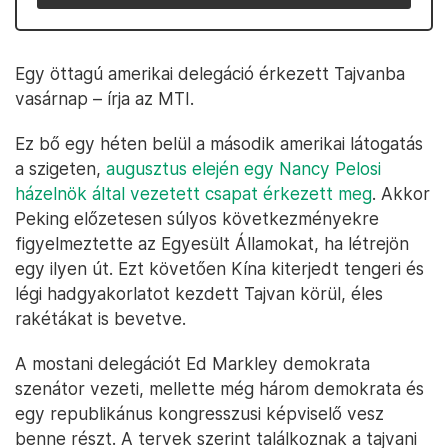
Egy öttagú amerikai delegáció érkezett Tajvanba
vasárnap – írja az MTI.
Ez bő egy héten belül a második amerikai látogatás
a szigeten,
augusztus elején egy Nancy Pelosi
házelnök által vezetett csapat érkezett meg
. Akkor
Peking előzetesen súlyos következményekre
figyelmeztette az Egyesült Államokat, ha létrejön
egy ilyen út. Ezt követően Kína kiterjedt tengeri és
légi hadgyakorlatot kezdett Tajvan körül, éles
rakétákat is bevetve.
A mostani delegációt Ed Markley demokrata
szenátor vezeti, mellette még három demokrata és
egy republikánus kongresszusi képviselő vesz
benne részt. A tervek szerint találkoznak a tajvani