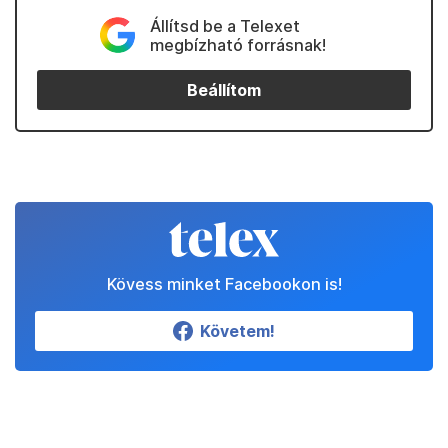
Állítsd be a Telexet
megbízható forrásnak!
Beállítom
Kövess minket Facebookon is!
Követem!