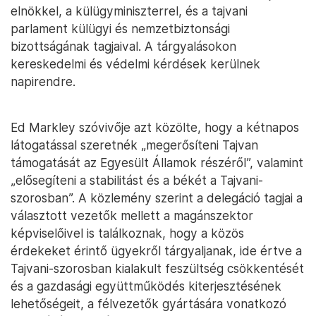
elnökkel, a külügyminiszterrel, és a tajvani
parlament külügyi és nemzetbiztonsági
bizottságának tagjaival. A tárgyalásokon
kereskedelmi és védelmi kérdések kerülnek
napirendre.
Ed Markley szóvivője azt közölte, hogy a kétnapos
látogatással szeretnék „megerősíteni Tajvan
támogatását az Egyesült Államok részéről”, valamint
„elősegíteni a stabilitást és a békét a Tajvani-
szorosban”. A közlemény szerint a delegáció tagjai a
választott vezetők mellett a magánszektor
képviselőivel is találkoznak, hogy a közös
érdekeket érintő ügyekről tárgyaljanak, ide értve a
Tajvani-szorosban kialakult feszültség csökkentését
és a gazdasági együttműködés kiterjesztésének
lehetőségeit, a félvezetők gyártására vonatkozó