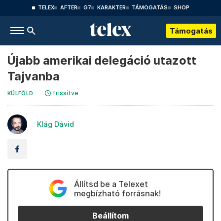
TELEX
AFTER
G7
KARAKTER
TÁMOGATÁS
SHOP
Támogatás
Újabb amerikai delegáció utazott
Tajvanba
frissítve
KÜLFÖLD
Klág Dávid
Állítsd be a Telexet
megbízható forrásnak!
Beállítom