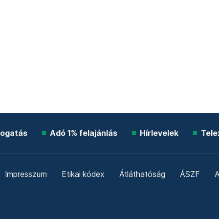
ogatás
Adó 1% felajánlás
Hírlevelek
Tele
Impresszum
Etikai kódex
Átláthatóság
ÁSZF
A
Süti beállítások
Szabályzatok
Kommentelési szabály