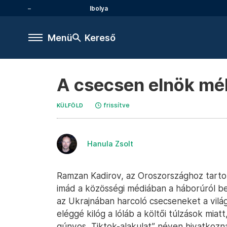
Ibolya
Menü
Kereső
A csecsen elnök mé
frissítve
KÜLFÖLD
Hanula Zsolt
Ramzan Kadirov, az Oroszországhoz tarto
imád a közösségi médiában a háborúról bes
az Ukrajnában harcoló csecseneket a vilá
eléggé kilóg a lóláb a költői túlzások mia
gúnyos „Tiktok-alakulat” néven hivatkozn