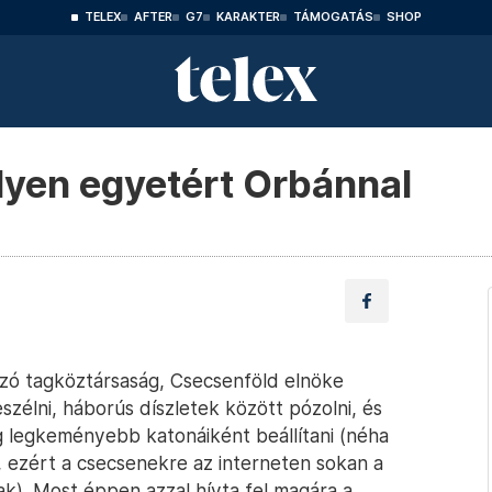
TELEX
AFTER
G7
KARAKTER
TÁMOGATÁS
SHOP
lyen egyetért Orbánnal
zó tagköztársaság, Csecsenföld elnöke
zélni, háborús díszletek között pózolni, és
g legkeményebb katonáiként beállítani (néha
tt, ezért a csecsenekre az interneten sokan a
ak). Most éppen azzal hívta fel magára a