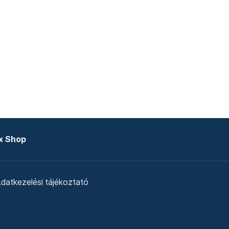
x Shop
datkezelési tájékoztató
zat
Telex Sales