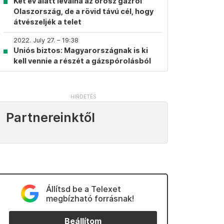
Két év alatt leválna az orosz gázról
Olaszország, de a rövid távú cél, hogy
átvészeljék a telet
2022. July 27. – 19:38
Uniós biztos: Magyarországnak is ki
kell vennie a részét a gázspórolásból
Partnereinktől
Állítsd be a Telexet
megbízható forrásnak!
Beállítom