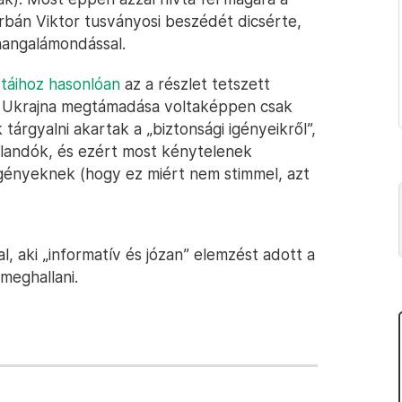
rbán Viktor tusványosi beszédét dicsérte,
 hangalámondással.
táihoz hasonlóan
az a részlet tetszett
y Ukrajna megtámadása voltaképpen csak
rgyalni akartak a „biztonsági igényeikről”,
jlandók, és ezért most kénytelenek
igényeknek (hogy ez miért nem stimmel, azt
l, aki „informatív és józan” elemzést adott a
meghallani.