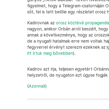
figyelmet, hogy a Telegram-csatornáján O
sőt, fel is tett belőle egy részletet orosz
Kadirovnak az
orosz köztévé propagandis
nagyon, amikor Orbán arról beszélt, hog
annak a következménye, hogy az oroszok tá
de a nyugati hatalmak erre nem voltak ha
fegyverrel érvényt szerezni ezeknek az 
itt írtuk meg bővebben
).
Kadirov azt írja, teljesen egyetért Orbánna
helyzetről, de nyugaton ezt úgyse fogják 
(
Azonnali
)