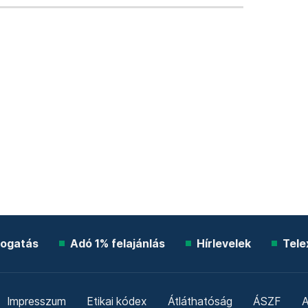
ogatás
Adó 1% felajánlás
Hírlevelek
Tele
Impresszum
Etikai kódex
Átláthatóság
ÁSZF
A