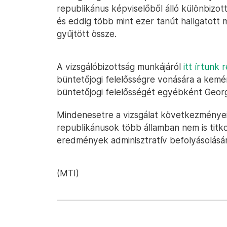
republikánus képviselőből álló különbizot
és eddig több mint ezer tanút hallgatott
gyűjtött össze.
A vizsgálóbizottság munkájáról
itt írtunk 
büntetőjogi felelősségre vonására a kemény
büntetőjogi felelősségét egyébként Geor
Mindenesetre a vizsgálat következményeine
republikánusok több államban nem is titko
eredmények adminisztratív befolyásolásá
(MTI)