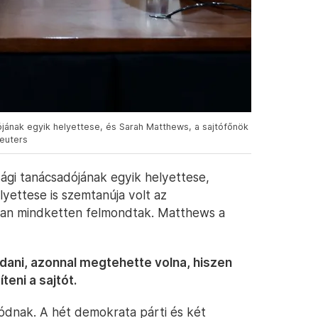
jának egyik helyettese, és Sarah Matthews, a sajtófőnök
Reuters
gi tanácsadójának egyik helyettese,
yettese is szemtanúja volt az
an mindketten felmondtak. Matthews a
ndani, azonnal megtehette volna, hiszen
teni a sajtót.
dnak. A hét demokrata párti és két