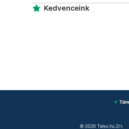
Kedvenceink
Tám
© 2026 Telex.hu Zrt.