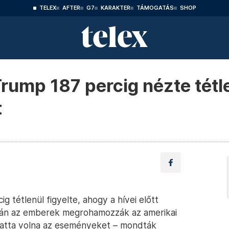
TELEX
AFTER
G7
KARAKTER
TÁMOGATÁS
SHOP
rump 187 percig nézte tétl
t
g tétlenül figyelte, ahogy a hívei előtt
tán az emberek megrohamozzák az amerikai
hatta volna az eseményeket – mondták