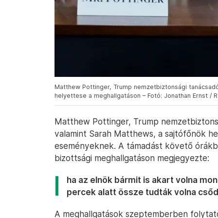
Matthew Pottinger, Trump nemzetbiztonsági tanácsadó
helyettese a meghallgatáson – Fotó: Jonathan Ernst / 
Matthew Pottinger, Trump nemzetbiztonsá
valamint Sarah Matthews, a sajtófőnök hel
eseményeknek. A támadást követő órákb
bizottsági meghallgatáson megjegyezte:
ha az elnök bármit is akart volna mo
percek alatt össze tudták volna csődí
A meghallgatások szeptemberben folytató