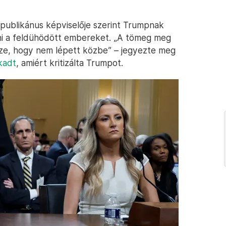
epublikánus képviselője szerint Trumpnak
ni a feldühödött embereket. „A tömeg meg
rsze, hogy nem lépett közbe” – jegyezte meg
akadt
, amiért kritizálta Trumpot.