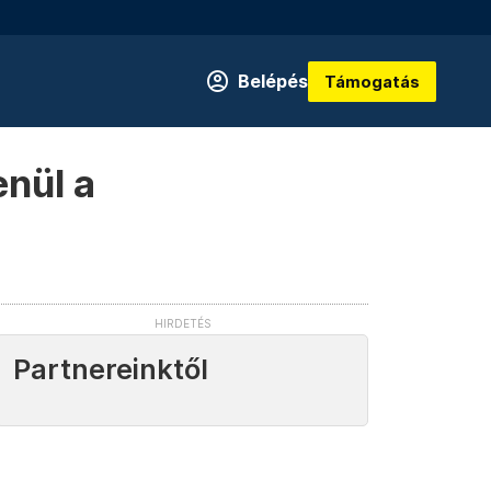
Belépés
Támogatás
enül a
Partnereinktől