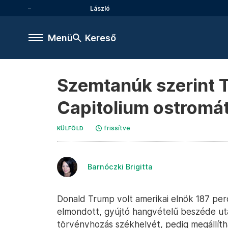
László
Menü
Kereső
Szemtanúk szerint T
Capitolium ostromá
frissítve
KÜLFÖLD
Barnóczki Brigitta
Donald Trump volt amerikai elnök 187 perci
elmondott, gyújtó hangvételű beszéde u
törvényhozás székhelyét, pedig megállít