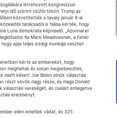
izsgálására létrehozott kongresszusi
elyi idő szerint csütörtökön. Trump az
lőben közvetítették a tavaly január 6-ai
özelebbi tanácsadói is hiába kérték, hogy
ne Luria demokrata képviselő. „Azonnal el
mp legidősebb fia Mark Meadowsnak, a Fehér
hogy apja teljes eddigi munkája veszhet
zenetben kérte az embereket, hogy
öten meghaltak és sokan megsebesültek,
 miatt késett Joe Biden elnök választási
an részt vevők nagy része, és maga Donald
k választási vereségét, és csalást emlegetve
sztási eredményt.
ember ellen emeltek vádat, és 325