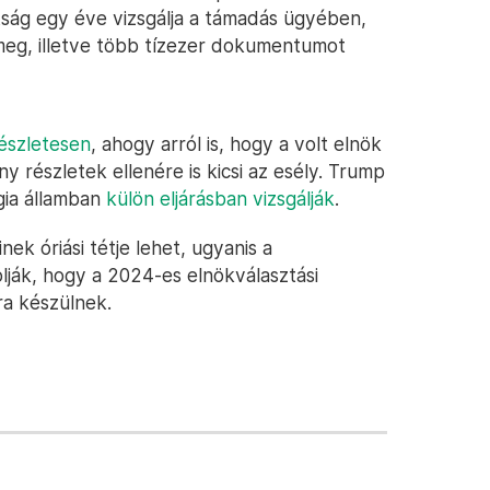
tság egy éve vizsgálja a támadás ügyében,
 meg, illetve több tízezer dokumentumot
részletesen
, ahogy arról is, hogy a volt elnök
 részletek ellenére is kicsi az esély. Trump
gia államban
külön eljárásban vizsgálják
.
k óriási tétje lehet, ugyanis a
lják, hogy a 2024-es elnökválasztási
ra készülnek.