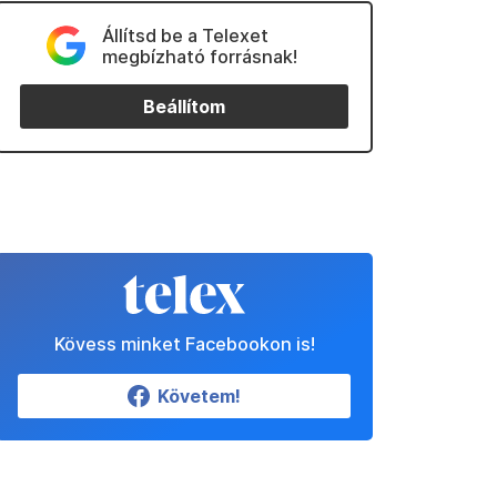
Állítsd be a Telexet
megbízható forrásnak!
Beállítom
Kövess minket Facebookon is!
Követem!