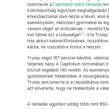
szemtanúk a
Capitolium elleni támadás
kiv
különbizottság legutóbbi meghallgatásán h
étkezőasztalnál ülve nézte a tévét, ahol é
eseményeket, miközben gyermekei és legk
vessen véget az erőszaknak – mondta Elai
kell ítélnie ezt a hülyeséget” – írta Tru
Ház akkori kabinetfőnökének, hozzátéve, 
kárba, ha rosszabbra fordul a helyzet.
Trump végül 187 perccel később, videóü
térjenek haza. A Capitolium ostromában 
köztük legalább 140 rendőr. Az események
győzelmének hitelesítése. A zavargásokb
Trump sem ismerte el a republikánus elnö
azt követelte, hogy ne hitelesítsék a vála
A támadás ügyében eddig több mint 850 