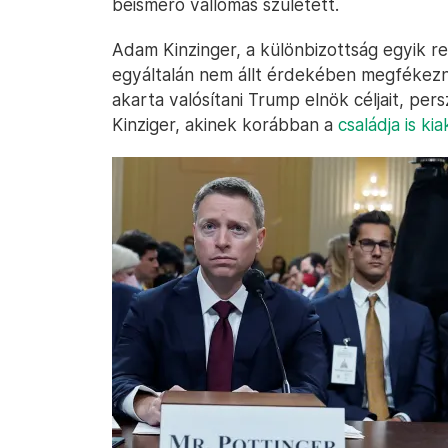
beismerő vallomás született.
Adam Kinzinger, a különbizottság egyik r
egyáltalán nem állt érdekében megfékez
akarta valósítani Trump elnök céljait, pe
Kinziger, akinek korábban a
családja is ki