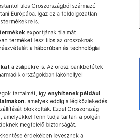
ostantól tilos Oroszországból származó
ítani Európába. Igaz ez a feldolgozatlan
stermékekre is.
 termékek
exportjának tilalmát
an terméket lesz tilos az oroszoknak
 részvételét a háborúban és technológiai
akat
a zsilipekre is. Az orosz bankbetétek
 harmadik országokban lakóhellyel
agok tartalmát, így
enyhítenek például
ilalmakon
, amelyek eddig a légiközlekedés
állítását blokkolták. Ezzel Oroszország
 amelyekkel fenn tudja tartani a polgári
deknek megfelelő biztonságát.
ökkentése érdekében levesznek a