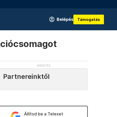
Belépés
Támogatás
nkciócsomagot
Partnereinktől
Állítsd be a Telexet