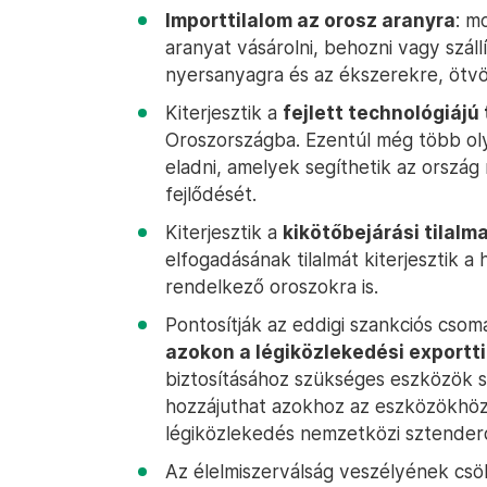
Importtilalom az orosz aranyra
: m
aranyat vásárolni, behozni vagy száll
nyersanyagra és az ékszerekre, ötvö
Kiterjesztik a
fejlett technológiájú
Oroszországba. Ezentúl még több oly
eladni, amelyek segíthetik az ország
fejlődését.
Kiterjesztik a
kikötőbejárási tilalm
elfogadásának tilalmát kiterjesztik a
rendelkező oroszokra is.
Pontosítják az eddigi szankciós csom
azokon a légiközlekedési exportt
biztosításához szükséges eszközök sz
hozzájuthat azokhoz az eszközökhöz,
légiközlekedés nemzetközi sztender
Az élelmiszerválság veszélyének cs