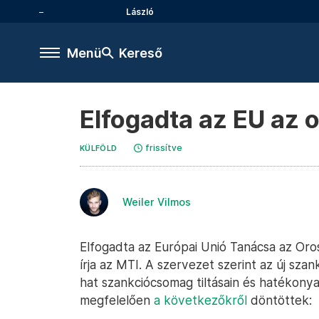
László
Menü
Kereső
Elfogadta az EU az 
frissítve
KÜLFÖLD
Weiler Vilmos
Elfogadta az Európai Unió Tanácsa az Oro
írja az MTI. A szervezet szerint az új sza
hat szankciócsomag tiltásain és hatékonya
megfelelően
a következőkről
döntöttek: