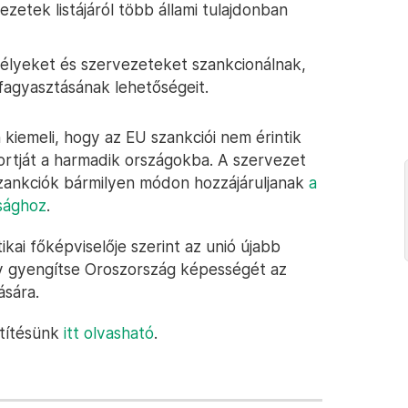
ezetek listájáról több állami tulajdonban
lyeket és szervezeteket szankcionálnak,
fagyasztásának lehetőségeit.
iemeli, hogy az EU szankciói nem érintik
rtját a harmadik országokba. A szervezet
 szankciók bármilyen módon hozzájáruljanak
a
lsághoz
.
ikai főképviselője szerint az unió újabb
y gyengítse Oroszország képességét az
ására.
etítésünk
itt olvasható
.