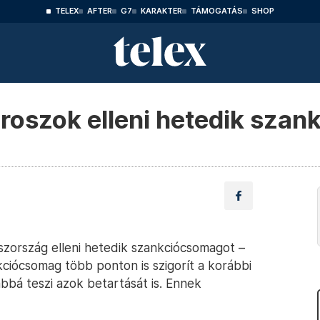
TELEX
AFTER
G7
KARAKTER
TÁMOGATÁS
SHOP
oroszok elleni hetedik sza
szország elleni hetedik szankciócsomagot –
nkciócsomag több ponton is szigorít a korábbi
bbá teszi azok betartását is. Ennek