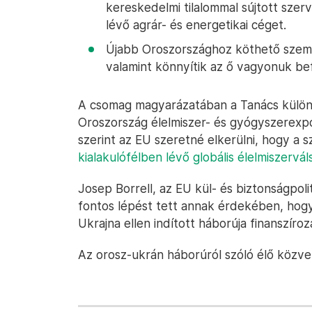
kereskedelmi tilalommal sújtott szerv
lévő agrár- és energetikai céget.
Újabb Oroszországhoz köthető szemé
valamint könnyítik az ő vagyonuk be
A csomag magyarázatában a Tanács külön k
Oroszország élelmiszer- és gyógyszerexpo
szerint az EU szeretné elkerülni, hogy a
kialakulófélben lévő globális élelmiszervá
Josep Borrell, az EU kül- és biztonságpolit
fontos lépést tett annak érdekében, hog
Ukrajna ellen indított háborúja finanszíroz
Az orosz-ukrán háborúról szóló élő közv