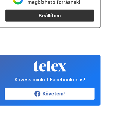
megbízható forrásnak!
Beállítom
Kövess minket Facebookon is!
Követem!