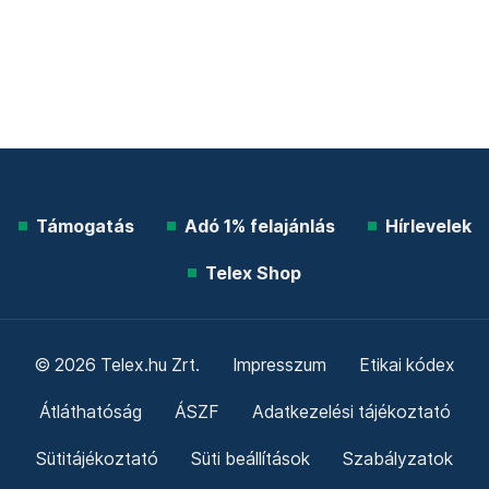
Támogatás
Adó 1% felajánlás
Hírlevelek
Telex Shop
© 2026 Telex.hu Zrt.
Impresszum
Etikai kódex
Átláthatóság
ÁSZF
Adatkezelési tájékoztató
Sütitájékoztató
Süti beállítások
Szabályzatok