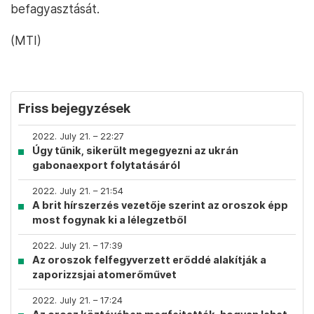
befagyasztását.
(MTI)
Friss bejegyzések
2022. July 21. – 22:27
Úgy tűnik, sikerült megegyezni az ukrán
gabonaexport folytatásáról
2022. July 21. – 21:54
A brit hírszerzés vezetője szerint az oroszok épp
most fogynak ki a lélegzetből
2022. July 21. – 17:39
Az oroszok felfegyverzett erőddé alakítják a
zaporizzsjai atomerőművet
2022. July 21. – 17:24