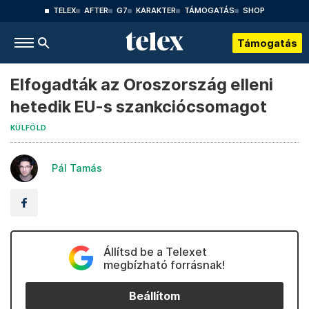
TELEX
AFTER
G7
KARAKTER
TÁMOGATÁS
SHOP
Támogatás
Elfogadták az Oroszország elleni
hetedik EU-s szankciócsomagot
KÜLFÖLD
Pál Tamás
Állítsd be a Telexet
megbízható forrásnak!
Beállítom