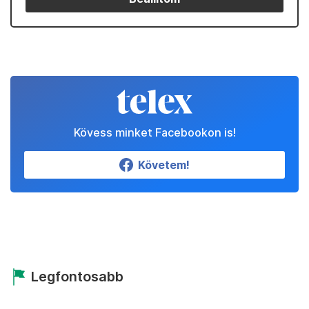
Kövess minket Facebookon is!
Követem!
Legfontosabb