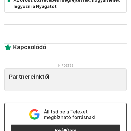
Az orosz köztévében megfejtették, hogyan lehet
legyőzni a Nyugatot
Kapcsolódó
Partnereinktől
Állítsd be a Telexet
megbízható forrásnak!
Beállítom