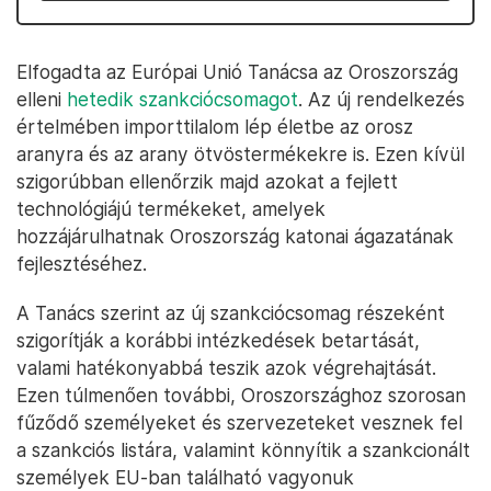
Elfogadta az Európai Unió Tanácsa az Oroszország
elleni
hetedik szankciócsomagot
. Az új rendelkezés
értelmében importtilalom lép életbe az orosz
aranyra és az arany ötvöstermékekre is. Ezen kívül
szigorúbban ellenőrzik majd azokat a fejlett
technológiájú termékeket, amelyek
hozzájárulhatnak Oroszország katonai ágazatának
fejlesztéséhez.
A Tanács szerint az új szankciócsomag részeként
szigorítják a korábbi intézkedések betartását,
valami hatékonyabbá teszik azok végrehajtását.
Ezen túlmenően további, Oroszországhoz szorosan
fűződő személyeket és szervezeteket vesznek fel
a szankciós listára, valamint könnyítik a szankcionált
személyek EU-ban található vagyonuk