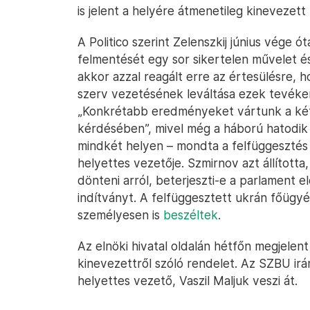
is jelent a helyére átmenetileg kinevezett 
A Politico szerint Zelenszkij június vége
felmentését egy sor sikertelen művelet é
akkor azzal reagált erre az értesülésre
szerv vezetésének leváltása ezek tevéken
„Konkrétabb eredményeket vártunk a két 
kérdésében”, mivel még a háború hatodik 
mindkét helyen – mondta a felfüggesztés u
helyettes vezetője. Szmirnov azt állította
dönteni arról, beterjeszti-e a parlament 
indítványt. A felfüggesztett ukrán főügy
személyesen is
beszéltek
.
Az elnöki hivatal oldalán hétfőn megjelent
kinevezettről szóló rendelet. Az SZBU irán
helyettes vezető, Vaszil Maljuk veszi át.