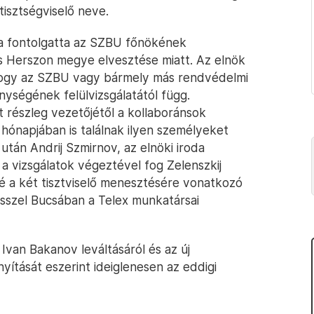
tisztségviselő neve.
 óta fontolgatta az SZBU főnökének
s Herszon megye elvesztése miatt. Az elnök
, hogy az SZBU vagy bármely más rendvédelmi
ységének felülvizsgálatától függ.
részleg vezetőjétől a kollaboránsok
hónapjában is találnak ilyen személyeket
tán Andrij Szmirnov, az elnöki iroda
, a vizsgálatok végeztével fog Zelenszkij
elé a két tisztviselő menesztésére vonatkozó
ésszel Bucsában a Telex munkatársai
 Ivan Bakanov leváltásáról és az új
yítását eszerint ideiglenesen az eddigi