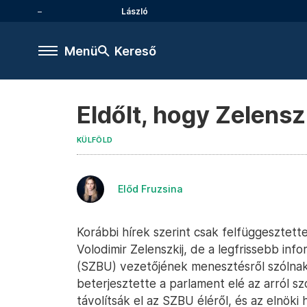
László
Menü
Kereső
Eldőlt, hogy Zelenszk
KÜLFÖLD
Előd Fruzsina
Korábbi hírek szerint csak felfüggesztett
Volodimir Zelenszkij, de a legfrissebb inf
(SZBU) vezetőjének menesztésről szólnak.
beterjesztette a parlament elé az arról s
távolítsák el az SZBU éléről, és az elnök