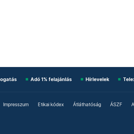
ogatás
Adó 1% felajánlás
Hírlevelek
Tele
Impresszum
Etikai kódex
Átláthatóság
ÁSZF
A
Süti beállítások
Szabályzatok
Kommentelési szabály