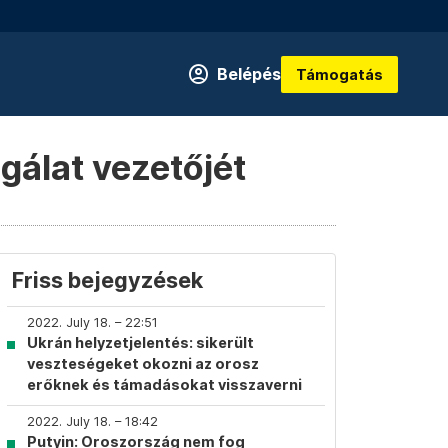
Belépés
Támogatás
lgálat vezetőjét
Friss bejegyzések
2022. July 18. – 22:51
Ukrán helyzetjelentés: sikerült
veszteségeket okozni az orosz
erőknek és támadásokat visszaverni
2022. July 18. – 18:42
Putyin: Oroszország nem fog