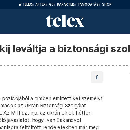
TELEX
AFTER
G7
KARAKTER
TÁMOGATÁS
SHOP
ij leváltja a biztonsági szo
e pozíciójából a címben említett két személyt
ormációk az Ukrán Biztonsági Szolgálat
 Az MTI azt írja, az ukrán elnök hétfőn
zóló javaslatot, hogy Ivan Bakanovot
i honlapra feltöltött rendeletekben már meg