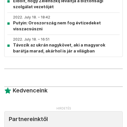
Eldőlt, hogy Zelenszkij leváltja a biztonsági
szolgálat vezetőjét
2022. July 18. – 18:42
Putyin: Oroszország nem fog évtizedeket
visszacsúszni
2022. July 18. – 16:51
Távozik az ukrán nagykövet, aki a magyarok
barátja marad, akárhol is jár a világban
Kedvenceink
Partnereinktől