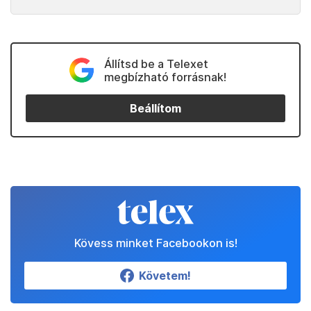
Állítsd be a Telexet
megbízható forrásnak!
Beállítom
Kövess minket Facebookon is!
Követem!