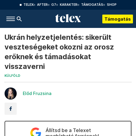
TELEX
AFTER
G7
KARAKTER
TÁMOGATÁS
SHOP
Támogatás
Ukrán helyzetjelentés: sikerült
veszteségeket okozni az orosz
erőknek és támadásokat
visszaverni
KÜLFÖLD
Előd Fruzsina
Állítsd be a Telexet