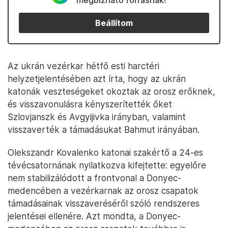
megbízható forrásnak!
Beállítom
Az ukrán vezérkar hétfő esti harctéri
helyzetjelentésében azt írta, hogy az ukrán
katonák veszteségeket okoztak az orosz erőknek,
és visszavonulásra kényszerítették őket
Szlovjanszk és Avgyijivka irányban, valamint
visszaverték a támadásukat Bahmut irányában.
Olekszandr Kovalenko katonai szakértő a 24-es
tévécsatornának nyilatkozva kifejtette: egyelőre
nem stabilizálódott a frontvonal a Donyec-
medencében a vezérkarnak az orosz csapatok
támadásainak visszaveréséről szóló rendszeres
jelentései ellenére. Azt mondta, a Donyec-