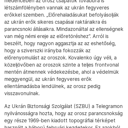
medencében az orosz csapatok továbbra is
létszámfölényben vannak az ukrán fegyveres
erőkkel szemben. „Előrehaladásukat befolyásolják
az ukrán erők sikeres csapásai raktáraikra és
parancsnoki állásaikra. Mindazonáltal az ellenségnek
van még némi ereje az előretöréshez”. Arról is
beszélt, hogy nagyon aggasztja az az eshetőség,
hogy a sziverszki irányba fokozzák az
előrenyomulást az oroszok. Kovalenko úgy véli, a
közeljövőben az oroszok szinte a teljes frontvonal
mentén átmennek védekezésbe, ahol a védelmük
meggyengül, az ukrán fegyveres erők
ellentámadásba lendülnek, az orosz pedig
visszavonulnak.
Az Ukrán Biztonsági Szolgálat (SZBU) a Telegramon
nyilvánosságra hozta, hogy az orosz parancsnokság
egy része 1969-ben kiadott topográfiai térképet
használt a háború februári kezdetekor. Ez azokból