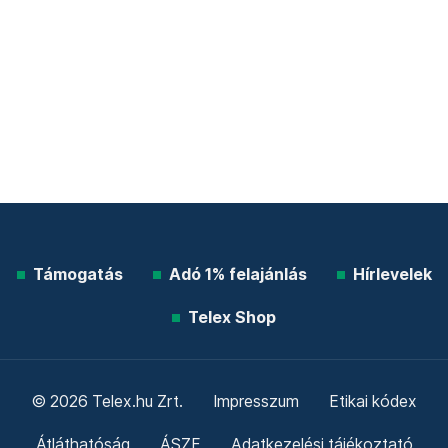
Támogatás
Adó 1% felajánlás
Hírlevelek
Telex Shop
© 2026 Telex.hu Zrt.
Impresszum
Etikai kódex
Átláthatóság
ÁSZF
Adatkezelési tájékoztató