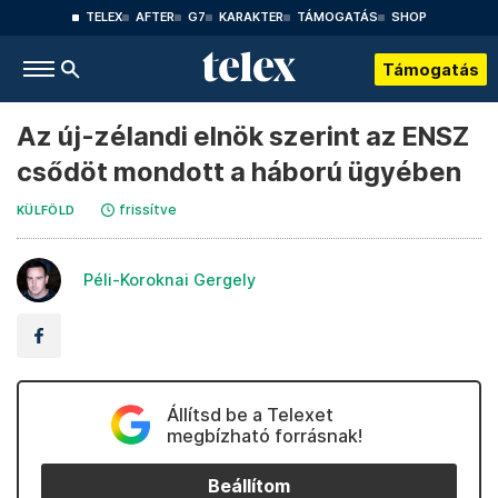
TELEX
AFTER
G7
KARAKTER
TÁMOGATÁS
SHOP
Támogatás
Az új-zélandi elnök szerint az ENSZ
csődöt mondott a háború ügyében
frissítve
KÜLFÖLD
Péli-Koroknai Gergely
Állítsd be a Telexet
megbízható forrásnak!
Beállítom