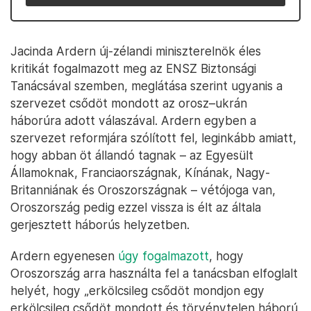
Jacinda Ardern új-zélandi miniszterelnök éles
kritikát fogalmazott meg az ENSZ Biztonsági
Tanácsával szemben, meglátása szerint ugyanis a
szervezet csődöt mondott az orosz–ukrán
háborúra adott válaszával. Ardern egyben a
szervezet reformjára szólított fel, leginkább amiatt,
hogy abban öt állandó tagnak – az Egyesült
Államoknak, Franciaországnak, Kínának, Nagy-
Britanniának és Oroszországnak – vétójoga van,
Oroszország pedig ezzel vissza is élt az általa
gerjesztett háborús helyzetben.
Ardern egyenesen
úgy fogalmazott
, hogy
Oroszország arra használta fel a tanácsban elfoglalt
helyét, hogy „erkölcsileg csődöt mondjon egy
erkölcsileg csődöt mondott és törvénytelen háború