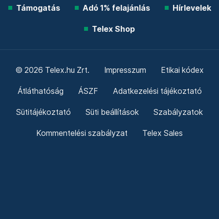
Támogatás
Adó 1% felajánlás
Hírlevelek
Telex Shop
© 2026 Telex.hu Zrt.
Impresszum
Etikai kódex
Átláthatóság
ÁSZF
Adatkezelési tájékoztató
Sütitájékoztató
Süti beállítások
Szabályzatok
Kommentelési szabályzat
Telex Sales