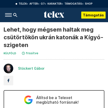
TELEX
AFTER
G7
KARAKTER
TÁMOGATÁS
SHOP
Támogatás
Lehet, hogy mégsem haltak meg
csütörtökön ukrán katonák a Kígyó-
szigeten
frissítve
KÜLFÖLD
Stöckert Gábor
Állítsd be a Telexet
megbízható forrásnak!