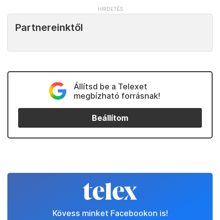
Partnereinktől
Állítsd be a Telexet
megbízható forrásnak!
Beállítom
Kövess minket Facebookon is!