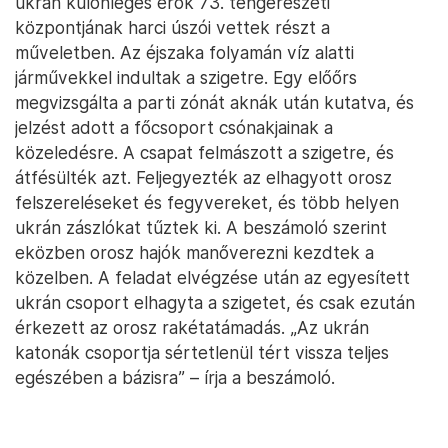
ukrán különleges erők 73. tengerészeti
központjának harci úszói vettek részt a
műveletben. Az éjszaka folyamán víz alatti
járművekkel indultak a szigetre. Egy előőrs
megvizsgálta a parti zónát aknák után kutatva, és
jelzést adott a főcsoport csónakjainak a
közeledésre. A csapat felmászott a szigetre, és
átfésülték azt. Feljegyezték az elhagyott orosz
felszereléseket és fegyvereket, és több helyen
ukrán zászlókat tűztek ki. A beszámoló szerint
eközben orosz hajók manőverezni kezdtek a
közelben. A feladat elvégzése után az egyesített
ukrán csoport elhagyta a szigetet, és csak ezután
érkezett az orosz rakétatámadás. „Az ukrán
katonák csoportja sértetlenül tért vissza teljes
egészében a bázisra” – írja a beszámoló.