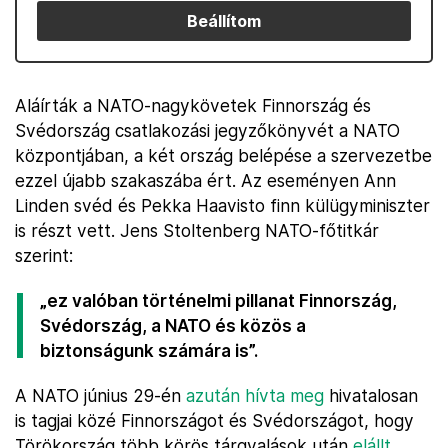
Beállítom
Aláírták a NATO-nagykövetek Finnország és
Svédország csatlakozási jegyzőkönyvét a NATO
központjában, a két ország belépése a szervezetbe
ezzel újabb szakaszába ért. Az eseményen Ann
Linden svéd és Pekka Haavisto finn külügyminiszter
is részt vett. Jens Stoltenberg NATO-főtitkár
szerint:
„ez valóban történelmi pillanat Finnország,
Svédország, a NATO és közös a
biztonságunk számára is”.
A NATO június 29-én
azután hívta meg
hivatalosan
is tagjai közé Finnországot és Svédországot, hogy
Törökország több körös tárgyalások után
elállt