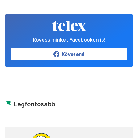
Kövess minket Facebookon is!
Követem!
Legfontosabb