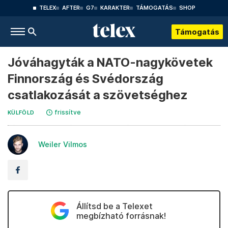
TELEX
AFTER
G7
KARAKTER
TÁMOGATÁS
SHOP
Támogatás
Jóváhagyták a NATO-nagykövetek
Finnország és Svédország
csatlakozását a szövetséghez
frissítve
KÜLFÖLD
Weiler Vilmos
Állítsd be a Telexet
megbízható forrásnak!