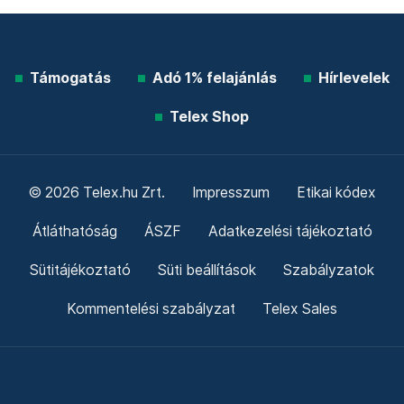
Támogatás
Adó 1% felajánlás
Hírlevelek
Telex Shop
© 2026 Telex.hu Zrt.
Impresszum
Etikai kódex
Átláthatóság
ÁSZF
Adatkezelési tájékoztató
Sütitájékoztató
Süti beállítások
Szabályzatok
Kommentelési szabályzat
Telex Sales