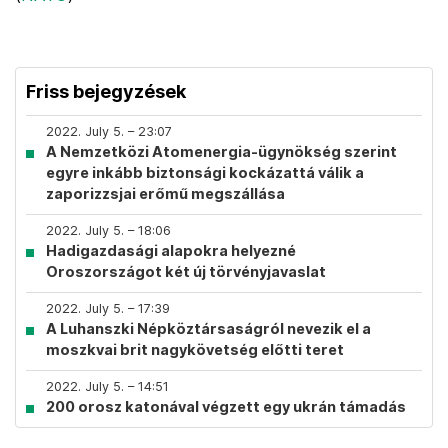
Friss bejegyzések
2022. July 5. – 23:07
A Nemzetközi Atomenergia-ügynökség szerint
egyre inkább biztonsági kockázattá válik a
zaporizzsjai erőmű megszállása
2022. July 5. – 18:06
Hadigazdasági alapokra helyezné
Oroszországot két új törvényjavaslat
2022. July 5. – 17:39
A Luhanszki Népköztársaságról nevezik el a
moszkvai brit nagykövetség előtti teret
2022. July 5. – 14:51
200 orosz katonával végzett egy ukrán támadás