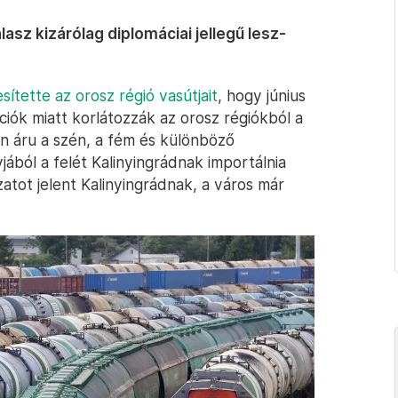
lasz kizárólag diplomáciai jellegű lesz-
sítette az orosz régió vasútjait
, hogy június
ciók miatt korlátozzák az orosz régiókból a
yen áru a szén, a fém és különböző
ából a felét Kalinyingrádnak importálnia
zatot jelent Kalinyingrádnak, a város már