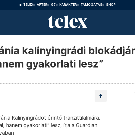
TELEX
AFTER
G7
KARAKTER
TÁMOGATÁS
SHOP
ánia kalinyingrádi blokádjá
anem gyakorlati lesz”
ánia Kalinyingrádot érintő tranzittilalmára.
, hanem gyakorlati” lesz, írja a Guardian.
kvában