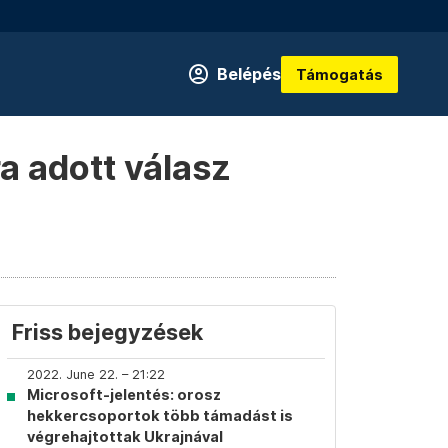
Belépés
Támogatás
ra adott válasz
Friss bejegyzések
2022. June 22. – 21:22
Microsoft-jelentés: orosz
hekkercsoportok több támadást is
végrehajtottak Ukrajnával