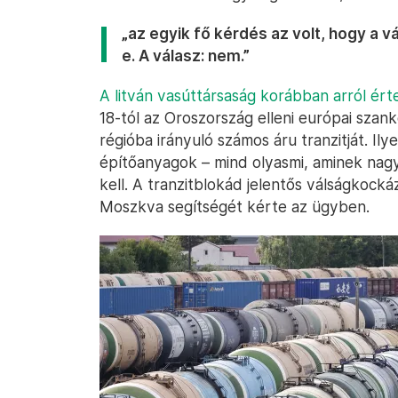
„az egyik fő kérdés az volt, hogy a vá
e. A válasz: nem.”
A litván vasúttársaság korábban arról érte
18-tól az Oroszország elleni európai szank
régióba irányuló számos áru tranzitját. Il
építőanyagok – mind olyasmi, aminek nagyj
kell. A tranzitblokád jelentős válságkocká
Moszkva segítségét kérte az ügyben.