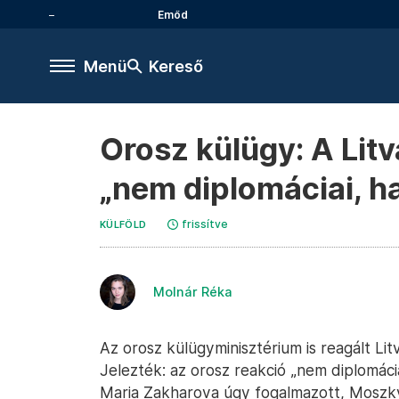
Emőd
Menü
Kereső
Orosz külügy: A Litv
„nem diplomáciai, h
frissítve
KÜLFÖLD
Molnár Réka
Az orosz külügyminisztérium is reagált Litv
Jelezték: az orosz reakció „nem diplomáciai
Maria Zakharova úgy fogalmazott, Mosz