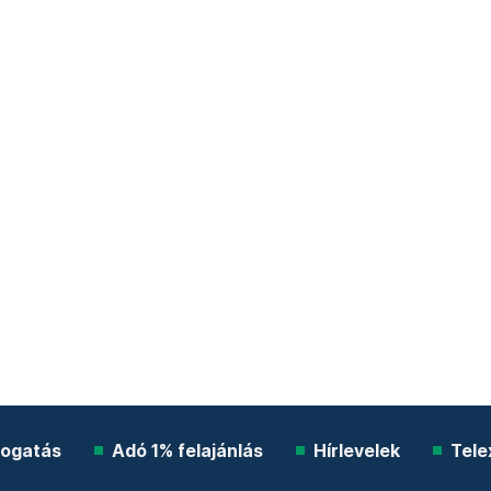
ogatás
Adó 1% felajánlás
Hírlevelek
Tele