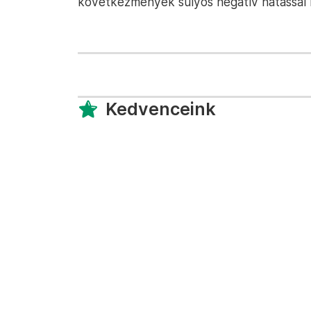
következmények súlyos negatív hatással l
Kedvenceink