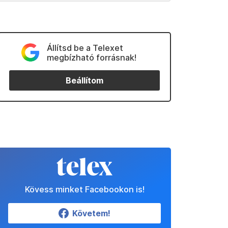
Állítsd be a Telexet
megbízható forrásnak!
Beállítom
Kövess minket Facebookon is!
Követem!