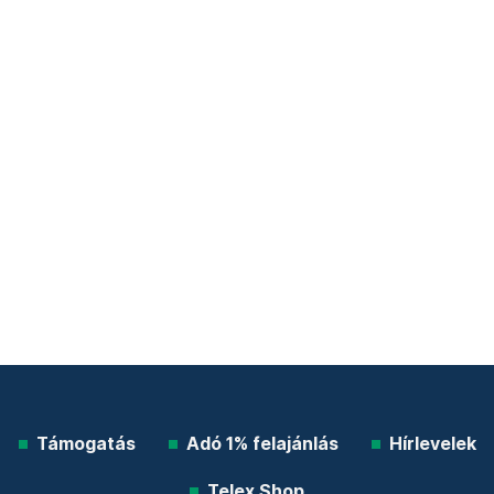
Támogatás
Adó 1% felajánlás
Hírlevelek
Telex Shop