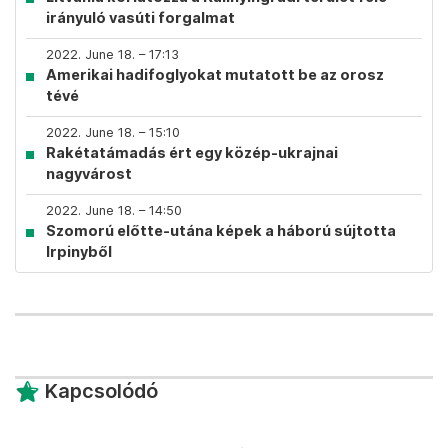
irányuló vasúti forgalmat
2022. June 18. – 17:13
Amerikai hadifoglyokat mutatott be az orosz
tévé
2022. June 18. – 15:10
Rakétatámadás ért egy közép-ukrajnai
nagyvárost
2022. June 18. – 14:50
Szomorú előtte-utána képek a háború sújtotta
Irpinyből
Kapcsolódó