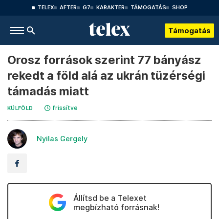
TELEX
AFTER
G7
KARAKTER
TÁMOGATÁS
SHOP
Támogatás
Orosz források szerint 77 bányász
rekedt a föld alá az ukrán tüzérségi
támadás miatt
frissítve
KÜLFÖLD
Nyilas Gergely
Állítsd be a Telexet
megbízható forrásnak!