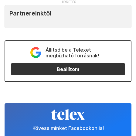
Partnereinktől
Állítsd be a Telexet
megbízható forrásnak!
Beállítom
Kövess minket Facebookon is!