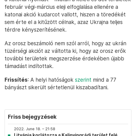
február végi-március eleji elfoglalása ellenére a
katonai akció kudarcot vallott, hiszen a töredékét
sem érte el a kitűzött célnak, azaz Ukrajna teljes
térdre kényszerítésének.
Az orosz beszámoló nem szól arról, hogy az ukrán
tüzérségi akciót az váltotta ki, hogy az orosz erők
további területek megszerzése érdekében újabb
támadást indítottak.
Frissítés
: A helyi hatóságok
szerint
mind a 77
bányászt sikerült sértetlenül kiszabadítani.
Friss bejegyzések
2022. June 18. – 21:58
Litvánia korlátozza a Kalinyingrádi terület felé