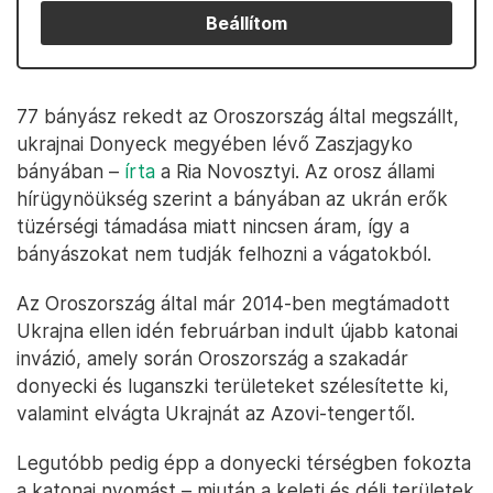
Beállítom
77 bányász rekedt az Oroszország által megszállt,
ukrajnai Donyeck megyében lévő Zaszjagyko
bányában –
írta
a Ria Novosztyi. Az orosz állami
hírügynöükség szerint a bányában az ukrán erők
tüzérségi támadása miatt nincsen áram, így a
bányászokat nem tudják felhozni a vágatokból.
Az Oroszország által már 2014-ben megtámadott
Ukrajna ellen idén februárban indult újabb katonai
invázió, amely során Oroszország a szakadár
donyecki és luganszki területeket szélesítette ki,
valamint elvágta Ukrajnát az Azovi-tengertől.
Legutóbb pedig épp a donyecki térségben fokozta
a katonai nyomást – miután a keleti és déli területek