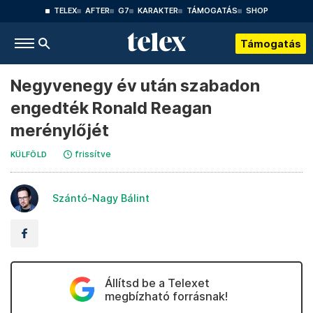
TELEX
AFTER
G7
KARAKTER
TÁMOGATÁS
SHOP
Támogatás
Negyvenegy év után szabadon
engedték Ronald Reagan
merénylőjét
frissítve
KÜLFÖLD
Szántó-Nagy Bálint
Állítsd be a Telexet
megbízható forrásnak!