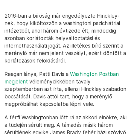
2016-ban a bíróság már engedélyezte Hinckley-
nek, hogy kiköltözzön a washingtoni pszichiátriai
intézetből, ahol három évtizede élt, mindeddig
azonban korlátozták helyváltoztatási és
internethasználati jogát. Az illetékes bíró szerint a
merénylő már nem jelent veszélyt, ezért döntött a
korlátozások feloldásáról.
Reagan lánya, Patti Davis a
Washington Postban
megjelent
véleménycikkében tavaly
szeptemberben azt írta, ellenzi Hinckley szabadon
bocsátását. Davis attól tart, hogy a merénylő
megpróbálhat kapcsolatba lépni vele.
A férfi Washingtonban lőtt rá az akkori elnökre, aki
a tüdején sérült meg. A támadás másik három
sérültjének egyike James Brady fehér házi szóvivő