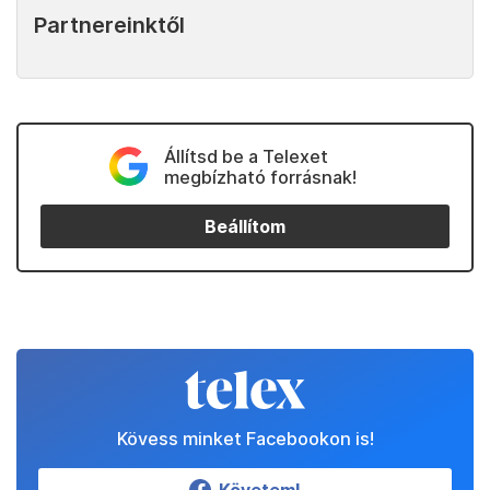
Partnereinktől
Állítsd be a Telexet
megbízható forrásnak!
Beállítom
Kövess minket Facebookon is!