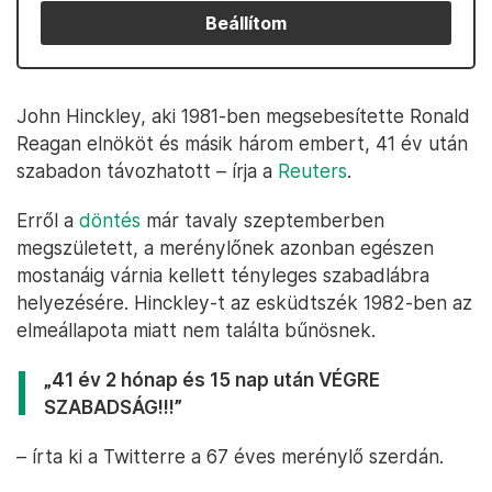
Beállítom
John Hinckley, aki 1981-ben megsebesítette Ronald
Reagan elnököt és másik három embert, 41 év után
szabadon távozhatott – írja a
Reuters
.
Erről a
döntés
már tavaly szeptemberben
megszületett, a merénylőnek azonban egészen
mostanáig várnia kellett tényleges szabadlábra
helyezésére. Hinckley-t az esküdtszék 1982-ben az
elmeállapota miatt nem találta bűnösnek.
„41 év 2 hónap és 15 nap után VÉGRE
SZABADSÁG!!!”
– írta ki a Twitterre a 67 éves merénylő szerdán.