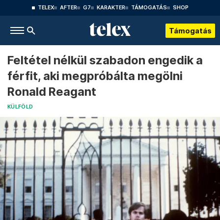
TELEX
AFTER
G7
KARAKTER
TÁMOGATÁS
SHOP
Támogatás
Feltétel nélkül szabadon engedik a
férfit, aki megpróbálta megölni
Ronald Reagant
KÜLFÖLD