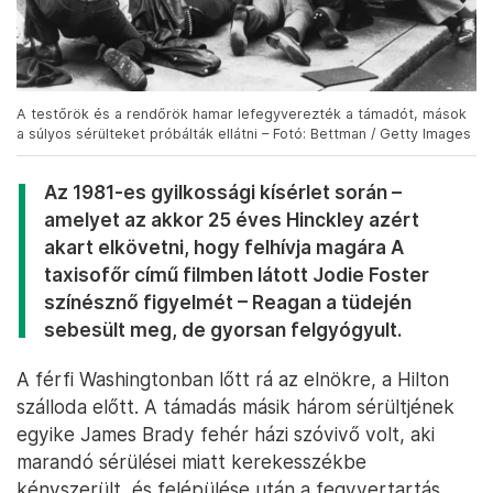
A testőrök és a rendőrök hamar lefegyverezték a támadót, mások
a súlyos sérülteket próbálták ellátni – Fotó: Bettman / Getty Images
Az 1981-es gyilkossági kísérlet során –
amelyet az akkor 25 éves Hinckley azért
akart elkövetni, hogy felhívja magára A
taxisofőr című filmben látott Jodie Foster
színésznő figyelmét – Reagan a tüdején
sebesült meg, de gyorsan felgyógyult.
A férfi Washingtonban lőtt rá az elnökre, a Hilton
szálloda előtt. A támadás másik három sérültjének
egyike James Brady fehér házi szóvivő volt, aki
marandó sérülései miatt kerekesszékbe
kényszerült, és felépülése után a fegyvertartás