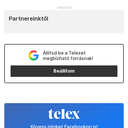
Partnereinktől
Állítsd be a Telexet
megbízható forrásnak!
Beállítom
Kövess minket Facebookon is!