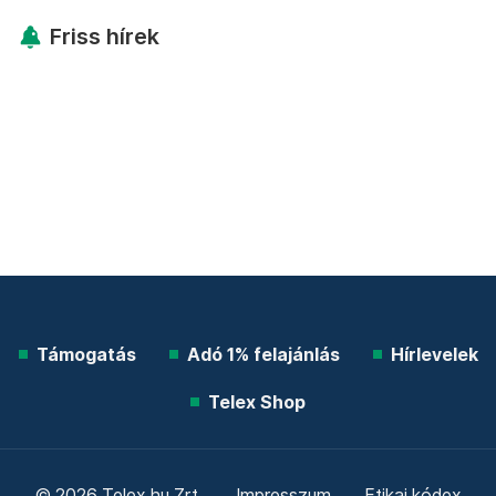
Friss hírek
Támogatás
Adó 1% felajánlás
Hírlevelek
Telex Shop
© 2026 Telex.hu Zrt.
Impresszum
Etikai kódex