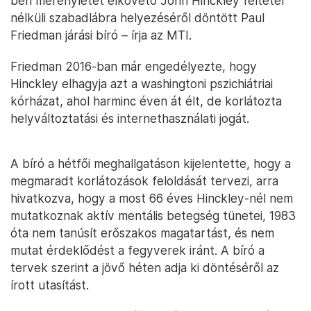
ben merényletet elkövető John Hinckley feltétel
nélküli szabadlábra helyezéséről döntött Paul
Friedman járási bíró – írja az MTI.
Friedman 2016-ban már engedélyezte, hogy
Hinckley elhagyja azt a washingtoni pszichiátriai
kórházat, ahol harminc éven át élt, de korlátozta
helyváltoztatási és internethasználati jogát.
A bíró a hétfői meghallgatáson kijelentette, hogy a
megmaradt korlátozások feloldását tervezi, arra
hivatkozva, hogy a most 66 éves Hinckley-nél nem
mutatkoznak aktív mentális betegség tünetei, 1983
óta nem tanúsít erőszakos magatartást, és nem
mutat érdeklődést a fegyverek iránt. A bíró a
tervek szerint a jövő héten adja ki döntéséről az
írott utasítást.