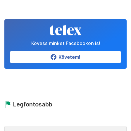
Kövess minket Facebookon is!
Követem!
Legfontosabb