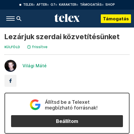
TELEX
AFTER
G7
KARAKTER
TÁMOGATÁS
SHOP
Támogatás
Lezárjuk szerdai közvetítésünket
frissítve
KÜLFÖLD
Világi Máté
Állítsd be a Telexet
megbízható forrásnak!
Beállítom