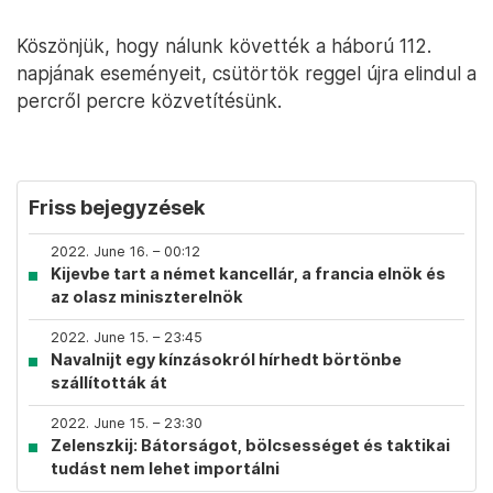
Köszönjük, hogy nálunk követték a háború 112.
napjának eseményeit, csütörtök reggel újra elindul a
percről percre közvetítésünk.
Friss bejegyzések
2022. June 16. – 00:12
Kijevbe tart a német kancellár, a francia elnök és
az olasz miniszterelnök
2022. June 15. – 23:45
Navalnijt egy kínzásokról hírhedt börtönbe
szállították át
2022. June 15. – 23:30
Zelenszkij: Bátorságot, bölcsességet és taktikai
tudást nem lehet importálni