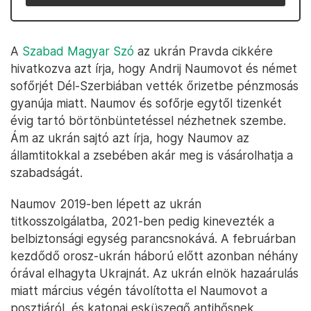
A
Szabad Magyar Szó
az ukrán Pravda cikkére
hivatkozva azt írja, hogy Andrij Naumovot és német
sofőrjét Dél-Szerbiában vették őrizetbe pénzmosás
gyanúja miatt. Naumov és sofőrje egytől tizenkét
évig tartó börtönbüntetéssel nézhetnek szembe.
Ám az ukrán sajtó azt írja, hogy Naumov az
államtitokkal a zsebében akár meg is vásárolhatja a
szabadságát.
Naumov 2019-ben lépett az ukrán
titkosszolgálatba, 2021-ben pedig kinevezték a
belbiztonsági egység parancsnokává. A februárban
kezdődő orosz-ukrán háború előtt azonban néhány
órával elhagyta Ukrajnát. Az ukrán elnök hazaárulás
miatt március végén távolította el Naumovot a
posztjáról, és katonai esküszegő antihősnek