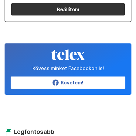
Beállítom
Kövess minket Facebookon is!
Követem!
Legfontosabb