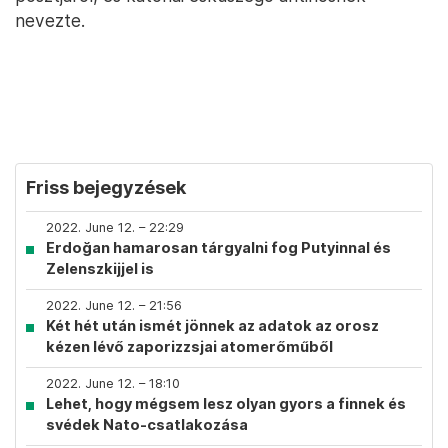
nevezte.
Friss bejegyzések
2022. June 12. – 22:29
Erdoğan hamarosan tárgyalni fog Putyinnal és
Zelenszkijjel is
2022. June 12. – 21:56
Két hét után ismét jönnek az adatok az orosz
kézen lévő zaporizzsjai atomerőműből
2022. June 12. – 18:10
Lehet, hogy mégsem lesz olyan gyors a finnek és
svédek Nato-csatlakozása