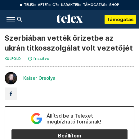
TELEX
AFTER
G7
KARAKTER
TÁMOGATÁS
SHOP
Támogatás
Szerbiában vették őrizetbe az
ukrán titkosszolgálat volt vezetőjét
frissítve
KÜLFÖLD
Kaiser Orsolya
Állítsd be a Telexet
megbízható forrásnak!
Beállítom