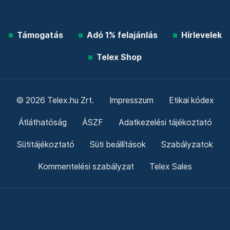
Támogatás
Adó 1% felajánlás
Hírlevelek
Telex Shop
© 2026 Telex.hu Zrt.
Impresszum
Etikai kódex
Átláthatóság
ÁSZF
Adatkezelési tájékoztató
Sütitájékoztató
Süti beállítások
Szabályzatok
Kommentelési szabályzat
Telex Sales