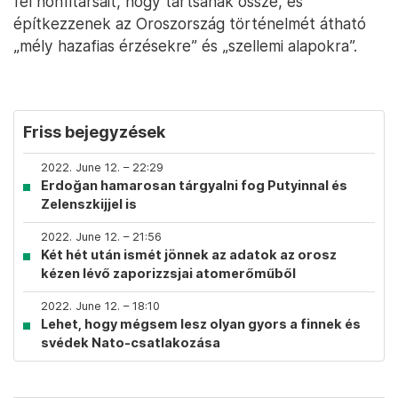
fel honfitársait, hogy tartsanak össze, és
építkezzenek az Oroszország történelmét átható
„mély hazafias érzésekre” és „szellemi alapokra”.
Friss bejegyzések
2022. June 12. – 22:29
Erdoğan hamarosan tárgyalni fog Putyinnal és
Zelenszkijjel is
2022. June 12. – 21:56
Két hét után ismét jönnek az adatok az orosz
kézen lévő zaporizzsjai atomerőműből
2022. June 12. – 18:10
Lehet, hogy mégsem lesz olyan gyors a finnek és
svédek Nato-csatlakozása