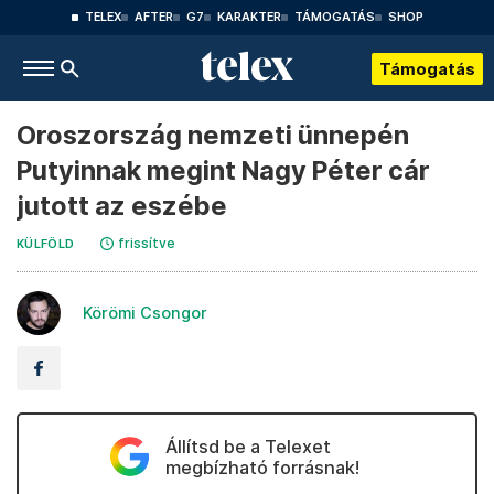
TELEX
AFTER
G7
KARAKTER
TÁMOGATÁS
SHOP
Támogatás
Oroszország nemzeti ünnepén
Putyinnak megint Nagy Péter cár
jutott az eszébe
frissítve
KÜLFÖLD
Körömi Csongor
Állítsd be a Telexet
megbízható forrásnak!