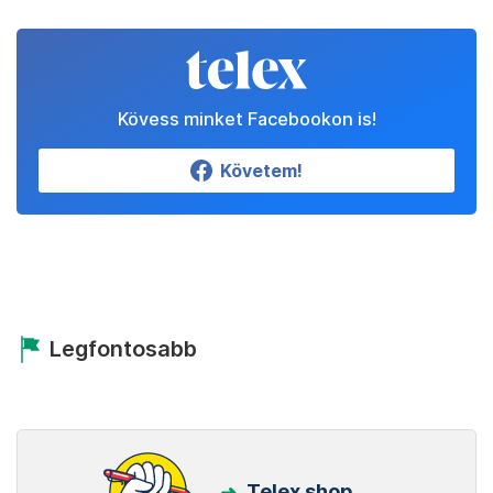
Kövess minket Facebookon is!
Követem!
Legfontosabb
Telex shop