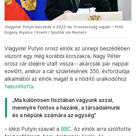
Vlagyimir Putyin beszéde a 2022-es Oroszország napján – Fotó:
Evgeny Biyatov / Kreml / Sputnik via Reuters
Vlagyimir Putyin orosz elnök az ünnepi beszédében
viszont egy még korábbi korszakra, Nagy Péter
orosz cár idejére utalt vissza – akárcsak pár nappal
ezelőtt, amikor a cár születésének 350. évfordulója
alkalmából az elnök magát is a hódító uralkodóhoz
hasonlította
.
„Ma különösen tisztában vagyunk azzal,
mennyire fontos a hazánk, a társadalmunk
és a népünk számára az egység”
– idézi Putyin szavait a
BBC
. Az elnök arra szólította