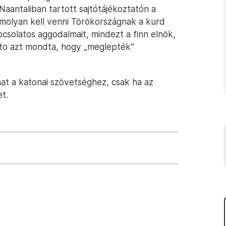
Naantaliban tartott sajtótájékoztatón a
omolyan kell venni Törökországnak a kurd
csolatos aggodalmait, mindezt a finn elnök,
inisto azt mondta, hogy „meglepték”
at a katonai szövetséghez, csak ha az
t.