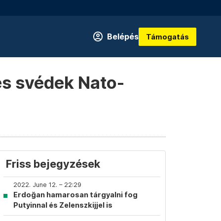
Belépés
Támogatás
és svédek Nato-
Friss bejegyzések
2022. June 12. – 22:29
Erdoğan hamarosan tárgyalni fog
Putyinnal és Zelenszkijjel is