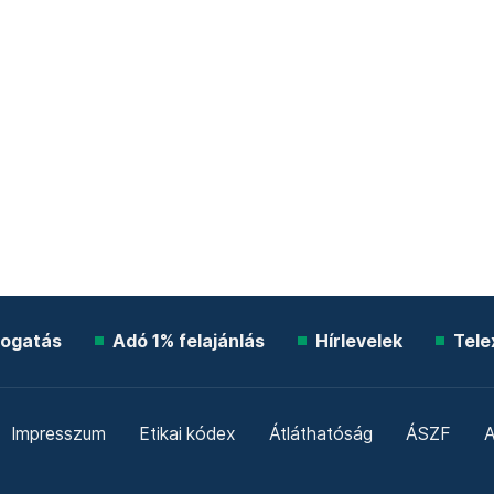
ogatás
Adó 1% felajánlás
Hírlevelek
Tele
Impresszum
Etikai kódex
Átláthatóság
ÁSZF
A
Süti beállítások
Szabályzatok
Kommentelési szabály