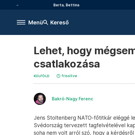
Berta, Bettina
Menü
Kereső
Lehet, hogy mégsem 
csatlakozása
frissítve
KÜLFÖLD
Bakró-Nagy Ferenc
Jens Stoltenberg NATO-főtitkár eléggé l
Svédország tervezett tagfelvételével ka
soha nem volt arról szó, hogy a kérdésr