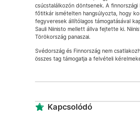
csúcstalálkozón döntsenek. A finnországi 
főtitkár ismételten hangsúlyozta, hogy k
fegyveresek állítólagos támogatásával kap
Sauli Niinisto mellett állva fejtette ki. Ni
Törökország panaszai.
Svédország és Finnország nem csatlakozh
összes tag támogatja a felvételi kérelmeke
Kapcsolódó