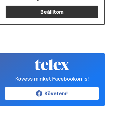
Beállítom
Kövess minket Facebookon is!
Követem!