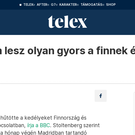
TELEX
AFTER
G7
KARAKTER
TÁMOGATÁS
SHOP
lesz olyan gyors a finnek 
ehűtötte a kedélyeket Finnország és
pcsolatban,
írja a BBC
. Stoltenberg szerint
ől a hónap végén Madridban tartandó