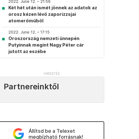
2022. June 12. – 21:56
Két hét után ismét jönnek az adatok az
orosz kézen lévő zaporizzsjai
atomerőműből
2022. June 12. – 17:15
Oroszország nemzeti ünnepén
Putyinnak megint Nagy Péter cár
jutott az eszébe
Partnereinktől
Állítsd be a Telexet
megbízható forrásnak!