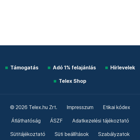
Támogatás
Adó 1% felajánlás
Hírlevelek
Telex Shop
© 2026 Telex.hu Zrt.
Impresszum
Etikai kódex
Átláthatóság
ÁSZF
Adatkezelési tájékoztató
Sütitájékoztató
Süti beállítások
Szabályzatok