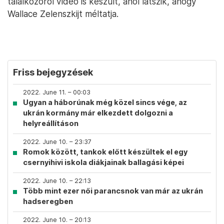
találkozóról videó is készült, ahol látszik, ahogy
Wallace Zelenszkijt méltatja.
Friss bejegyzések
2022. June 11. – 00:03
Ugyan a háborúnak még közel sincs vége, az
ukrán kormány már elkezdett dolgozni a
helyreállításon
2022. June 10. – 23:37
Romok között, tankok előtt készültek el egy
csernyihivi iskola diákjainak ballagási képei
2022. June 10. – 22:13
Több mint ezer női parancsnok van már az ukrán
hadseregben
2022. June 10. – 20:13