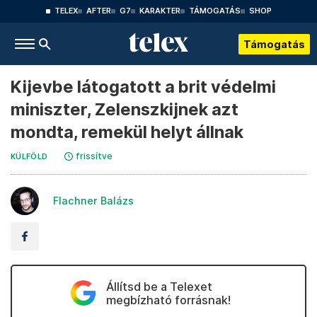
TELEX
AFTER
G7
KARAKTER
TÁMOGATÁS
SHOP
Támogatás
Kijevbe látogatott a brit védelmi
miniszter, Zelenszkijnek azt
mondta, remekül helyt állnak
frissítve
KÜLFÖLD
Flachner Balázs
Állítsd be a Telexet
megbízható forrásnak!