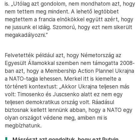
is. „Utólag azt gondolom, nem mondhatom azt, hogy
nem tettem meg mindent. A lehető legtöbbet
megtettem a francia elnökökkel együtt azért, hogy
ne jussunk el idáig. Szomorú, hogy ezt nem sikerült
megakadályozni.”
Felvetették például azt, hogy Németország az
Egyesült Államokkal szemben nem támogatta 2008-
ban azt, hogy a Membership Action Plannel Ukrajna
a NATO-tagja lehessen. Merkel itt is kiemelte a
történeti kontextust: „Akkor Ukrajna teljesen más
volt: Timosenko és Juscsenko alatt ez nem egy
teljesen demokratikus ország volt. Ráadásul
biztosnak kellett lennünk abban, hogy a NATO egy
olyan országot védene meg, amiben mi is
megbízhatunk.
Másrészt azt gondoltuk, hogy ezt Putyin