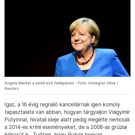
Angela Merkel a kedd esti fellépésen – Fotó: Annegret Hilse /
Reuters
Igaz, a 16 évig regnáló kancellárnak igen komoly
tapasztalata van abban, hogyan tárgyaljon Vlagyimir
Putyinnal, hivatali ideje alatt pedig megélte nemcsak
a 2014-es krími eseményeket, de a 2008-as grúziai
háborút is. „Tudtam, hogy Putyin hogyan