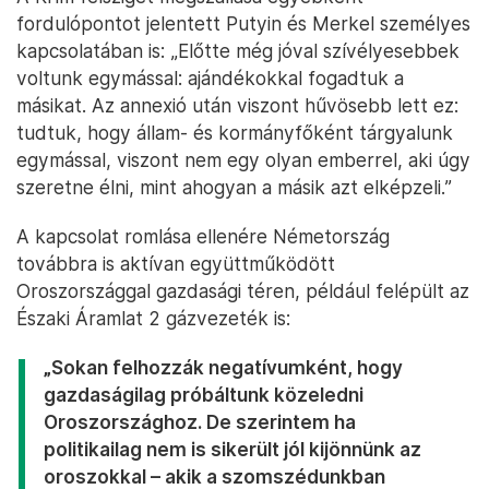
fordulópontot jelentett Putyin és Merkel személyes
kapcsolatában is: „Előtte még jóval szívélyesebbek
voltunk egymással: ajándékokkal fogadtuk a
másikat. Az annexió után viszont hűvösebb lett ez:
tudtuk, hogy állam- és kormányfőként tárgyalunk
egymással, viszont nem egy olyan emberrel, aki úgy
szeretne élni, mint ahogyan a másik azt elképzeli.”
A kapcsolat romlása ellenére Németország
továbbra is aktívan együttműködött
Oroszországgal gazdasági téren, például felépült az
Északi Áramlat 2 gázvezeték is:
„Sokan felhozzák negatívumként, hogy
gazdaságilag próbáltunk közeledni
Oroszországhoz. De szerintem ha
politikailag nem is sikerült jól kijönnünk az
oroszokkal – akik a szomszédunkban