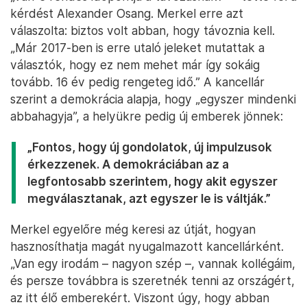
kérdést Alexander Osang. Merkel erre azt
válaszolta: biztos volt abban, hogy távoznia kell.
„Már 2017-ben is erre utaló jeleket mutattak a
választók, hogy ez nem mehet már így sokáig
tovább. 16 év pedig rengeteg idő.” A kancellár
szerint a demokrácia alapja, hogy „egyszer mindenki
abbahagyja”, a helyükre pedig új emberek jönnek:
„Fontos, hogy új gondolatok, új impulzusok
érkezzenek. A demokráciában az a
legfontosabb szerintem, hogy akit egyszer
megválasztanak, azt egyszer le is váltják.”
Merkel egyelőre még keresi az útját, hogyan
hasznosíthatja magát nyugalmazott kancellárként.
„Van egy irodám – nagyon szép –, vannak kollégáim,
és persze továbbra is szeretnék tenni az országért,
az itt élő emberekért. Viszont úgy, hogy abban