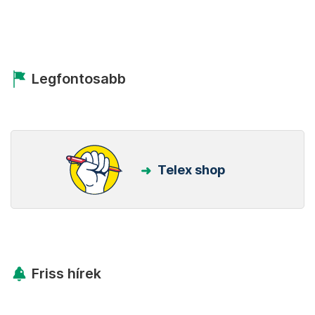
Kövess minket Facebookon is!
Követem!
Legfontosabb