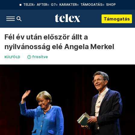
TELEX
AFTER
G7
KARAKTER
TÁMOGATÁS
SHOP
Támogatás
Fél év után először állt a
nyilvánosság elé Angela Merkel
frissítve
KÜLFÖLD