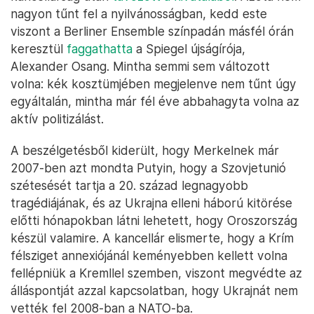
nagyon tűnt fel a nyilvánosságban, kedd este
viszont a Berliner Ensemble színpadán másfél órán
keresztül
faggathatta
a Spiegel újságírója,
Alexander Osang. Mintha semmi sem változott
volna: kék kosztümjében megjelenve nem tűnt úgy
egyáltalán, mintha már fél éve abbahagyta volna az
aktív politizálást.
A beszélgetésből kiderült, hogy Merkelnek már
2007-ben azt mondta Putyin, hogy a Szovjetunió
szétesését tartja a 20. század legnagyobb
tragédiájának, és az Ukrajna elleni háború kitörése
előtti hónapokban látni lehetett, hogy Oroszország
készül valamire. A kancellár elismerte, hogy a Krím
félsziget annexiójánál keményebben kellett volna
fellépniük a Kremllel szemben, viszont megvédte az
álláspontját azzal kapcsolatban, hogy Ukrajnát nem
vették fel 2008-ban a NATO-ba.