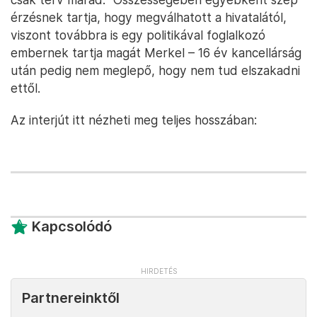
Egyébként ez egy életbiztosítást jelentett
számomra a politikában, hogy figyeljek arra, nehogy
kimondjam azonnal, mit gondolok. Egy-egy rosszul
elejtett mondatot ugyanis nagyon gyorsan fel
tudnak kapni az újságok” – mondta Merkel.
Sokfelé utazna egyébként még a világban, például
Bhutánba, Indiába vagy éppen a Sziklás-hegység
felé. „Szívesen végigutaznék egyszer a
transzszibériai vasúton is, de úgy tűnik, ez egyelőre
csak terv marad.” Összességében egyébként szép
érzésnek tartja, hogy megválhatott a hivatalától,
viszont továbbra is egy politikával foglalkozó
embernek tartja magát Merkel – 16 év kancellárság
után pedig nem meglepő, hogy nem tud elszakadni
ettől.