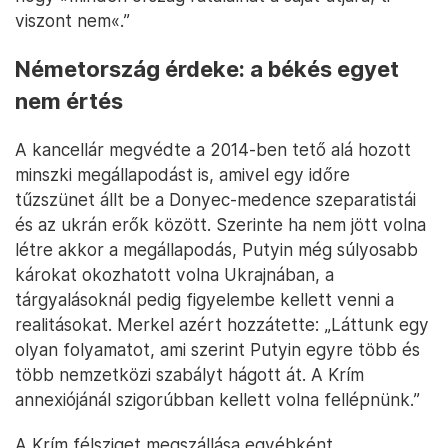
viszont nem«.”
Németország érdeke: a békés egyet
nem értés
A kancellár megvédte a 2014-ben tető alá hozott
minszki megállapodást is, amivel egy időre
tűzszünet állt be a Donyec-medence szeparatistái
és az ukrán erők között. Szerinte ha nem jött volna
létre akkor a megállapodás, Putyin még súlyosabb
károkat okozhatott volna Ukrajnában, a
tárgyalásoknál pedig figyelembe kellett venni a
realitásokat. Merkel azért hozzátette: „Láttunk egy
olyan folyamatot, ami szerint Putyin egyre több és
több nemzetközi szabályt hágott át. A Krím
annexiójánál szigorúbban kellett volna fellépnünk.”
A Krím félsziget megszállása egyébként