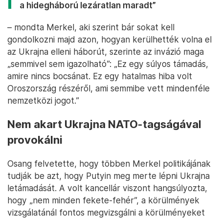
a hidegháború lezáratlan maradt”
– mondta Merkel, aki szerint bár sokat kell
gondolkozni majd azon, hogyan kerülhették volna el
az Ukrajna elleni háborút, szerinte az invázió maga
„semmivel sem igazolható”: „Ez egy súlyos támadás,
amire nincs bocsánat. Ez egy hatalmas hiba volt
Oroszország részéről, ami semmibe vett mindenféle
nemzetközi jogot.”
Nem akart Ukrajna NATO-tagságával
provokálni
Osang felvetette, hogy többen Merkel politikájának
tudják be azt, hogy Putyin meg merte lépni Ukrajna
letámadását. A volt kancellár viszont hangsúlyozta,
hogy „nem minden fekete-fehér”, a körülmények
vizsgálatánál fontos megvizsgálni a körülményeket