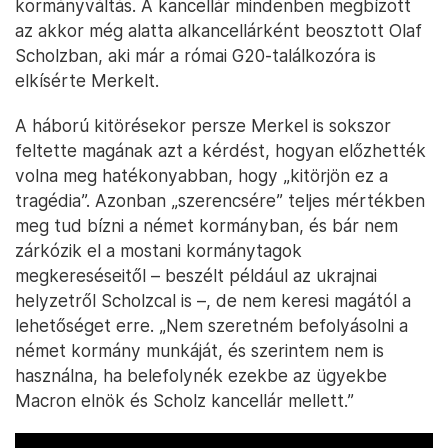
kormányváltás. A kancellár mindenben megbízott
az akkor még alatta alkancellárként beosztott Olaf
Scholzban, aki már a római G20-találkozóra is
elkísérte Merkelt.
A háború kitörésekor persze Merkel is sokszor
feltette magának azt a kérdést, hogyan előzhették
volna meg hatékonyabban, hogy „kitörjön ez a
tragédia”. Azonban „szerencsére” teljes mértékben
meg tud bízni a német kormányban, és bár nem
zárkózik el a mostani kormánytagok
megkereséseitől – beszélt például az ukrajnai
helyzetről Scholzcal is –, de nem keresi magától a
lehetőséget erre. „Nem szeretném befolyásolni a
német kormány munkáját, és szerintem nem is
használna, ha belefolynék ezekbe az ügyekbe
Macron elnök és Scholz kancellár mellett.”