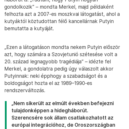
gondolkozik” – mondta Merkel, majd példaként
felhozta azt a 2007-es moszkvai látogatást, ahol a
kutyáktól köztudottan félő kancellárnak Putyin
bemutatta a kutyáját.
„Ezen a látogatáson mondta nekem Putyin először
azt, hogy számára a Szovjetunió szétesése volt a
20. század legnagyobb tragédiája” – idézte fel
Merkel, a gondolatra pedig úgy válaszolt akkor
Putyinnak: neki épphogy a szabadságot és a
boldogságot hozta el az 1989–1990-es
rendszerváltozás.
„Nem sikerült az elmúlt években befejezni
tulajdonképpen a hidegháborút.
Szerencsére sok állam csatlakozhatott az
európai integrációhoz, de Oroszországban