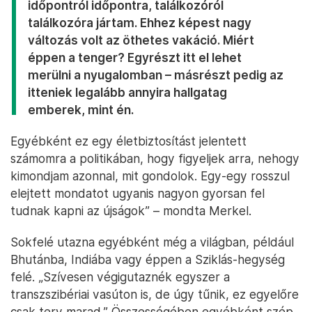
Bár ezt a közönség jókedélyűen fogadta, szerinte
egy volt kancellárnak talán még jobban meg kell
válogatnia a szavait, mint hivatali ideje alatt, „hiszen
most már csak az oldalvonalról vethetek oda néha
pár gondolatot”. Fontosnak tartja a pihenést is: a
decemberi távozása után Merkel az Északi-
tengerre utazott, és rengeteg könyvet olvasott
vagy hallgatott épp hangoskönyvben.
„Harminc évig folyamatosan politizáltam:
időpontról időpontra, találkozóról
találkozóra jártam. Ehhez képest nagy
változás volt az öthetes vakáció. Miért
éppen a tenger? Egyrészt itt el lehet
merülni a nyugalomban – másrészt pedig az
itteniek legalább annyira hallgatag
emberek, mint én.