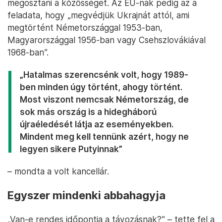
megosztani a közösséget. Az EU-nak pedig az a
feladata, hogy „megvédjük Ukrajnát attól, ami
megtörtént Németországgal 1953-ban,
Magyarországgal 1956-ban vagy Csehszlovákiával
1968-ban”.
„Hatalmas szerencsénk volt, hogy 1989-
ben minden úgy történt, ahogy történt.
Most viszont nemcsak Németország, de
sok más ország is a hidegháború
újraéledését látja az eseményekben.
Mindent meg kell tennünk azért, hogy ne
legyen sikere Putyinnak”
– mondta a volt kancellár.
Egyszer mindenki abbahagyja
„Van-e rendes időpontja a távozásnak?” – tette fel a