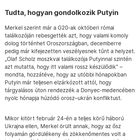
Tudta, hogyan gondolkozik Putyin
Merkel szerint már a G20-ak októberi római
találkozóján rebesgették azt, hogy valami komoly
dolog történhet Oroszországban, decemberre
pedig már kifejezetten veszélyesnek tűnt a helyzet.
„Olaf Scholz moszkvai találkozója Putyinnal szintén
azt mutatta, hogy itt valami rossz készülődik” –
mondta, hozzátéve, hogy az utóbbi hónapokban
Putyin már teljesen elzárkózott attól, hogy
tárgyalásos úton rendezzék a Donyec-medencében
nyolc hónapja húzódó orosz–ukrán konfliktust.
Mikor kitört február 24-én a teljes körű háború
Ukrajna ellen, Merkel örült annak, hogy az ősz
folyamán gördülékeny és zökkenőmentes volt a