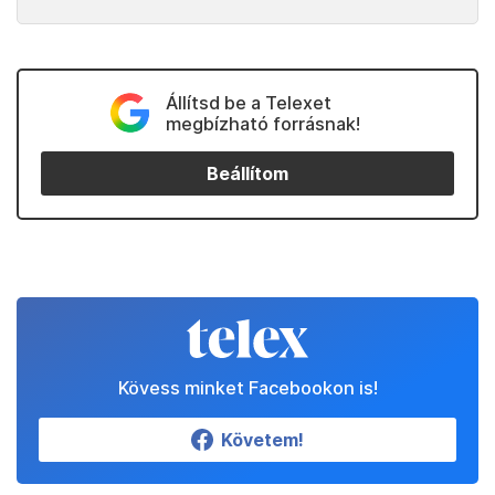
Az interjút itt nézheti meg teljes hosszában:
Kapcsolódó
Partnereinktől
Állítsd be a Telexet
megbízható forrásnak!
Beállítom