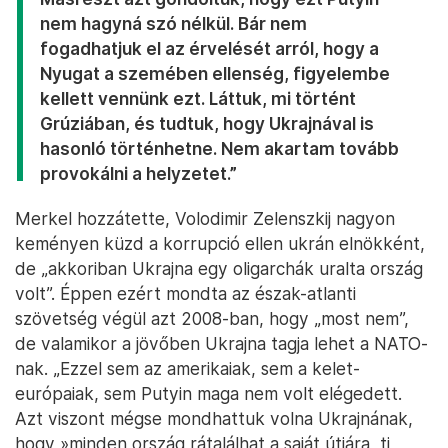
nem hagyná szó nélkül. Bár nem
fogadhatjuk el az érvelését arról, hogy a
Nyugat a szemében ellenség, figyelembe
kellett vennünk ezt. Láttuk, mi történt
Grúziában, és tudtuk, hogy Ukrajnával is
hasonló történhetne. Nem akartam tovább
provokálni a helyzetet.”
Merkel hozzátette, Volodimir Zelenszkij nagyon
keményen küzd a korrupció ellen ukrán elnökként,
de „akkoriban Ukrajna egy oligarchák uralta ország
volt”. Éppen ezért mondta az észak-atlanti
szövetség végül azt 2008-ban, hogy „most nem”,
de valamikor a jövőben Ukrajna tagja lehet a NATO-
nak. „Ezzel sem az amerikaiak, sem a kelet-
európaiak, sem Putyin maga nem volt elégedett.
Azt viszont mégse mondhattuk volna Ukrajnának,
hogy »minden ország rátalálhat a saját útjára, ti