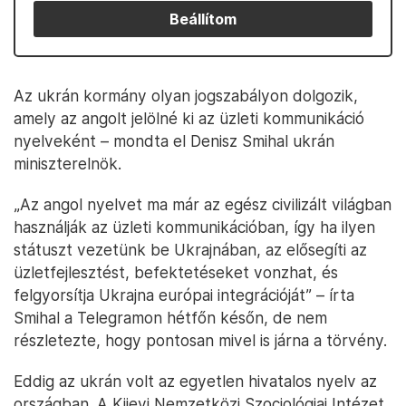
Beállítom
Az ukrán kormány olyan jogszabályon dolgozik,
amely az angolt jelölné ki az üzleti kommunikáció
nyelveként – mondta el Denisz Smihal ukrán
miniszterelnök.
„Az angol nyelvet ma már az egész civilizált világban
használják az üzleti kommunikációban, így ha ilyen
státuszt vezetünk be Ukrajnában, az elősegíti az
üzletfejlesztést, befektetéseket vonzhat, és
felgyorsítja Ukrajna európai integrációját” – írta
Smihal a Telegramon hétfőn későn, de nem
részletezte, hogy pontosan mivel is járna a törvény.
Eddig az ukrán volt az egyetlen hivatalos nyelv az
országban. A Kijevi Nemzetközi Szociológiai Intézet