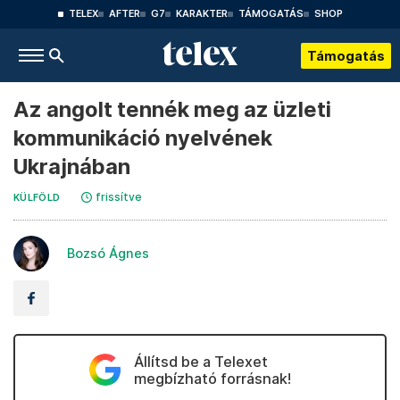
TELEX
AFTER
G7
KARAKTER
TÁMOGATÁS
SHOP
Támogatás
Az angolt tennék meg az üzleti
kommunikáció nyelvének
Ukrajnában
frissítve
KÜLFÖLD
Bozsó Ágnes
Állítsd be a Telexet
megbízható forrásnak!