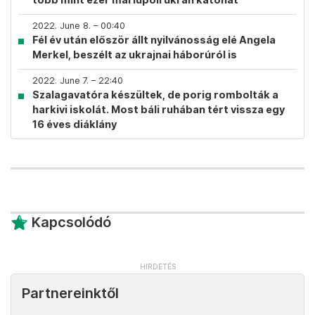
2022. June 8. – 00:40
Fél év után először állt nyilvánosság elé Angela
Merkel, beszélt az ukrajnai háborúról is
2022. June 7. – 22:40
Szalagavatóra készültek, de porig rombolták a
harkivi iskolát. Most báli ruhában tért vissza egy
16 éves diáklány
Kapcsolódó
Partnereinktől