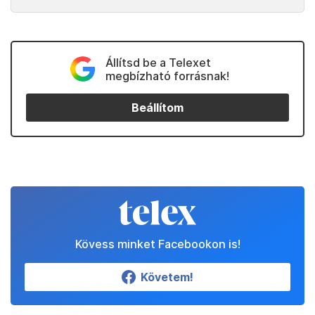
Állítsd be a Telexet
megbízható forrásnak!
Beállítom
Kövess minket Facebookon is!
Követem!