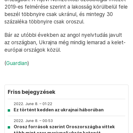
2019-es felmérése szerint a lakosság körülbelül fele
beszél többnyire csak ukránul, és mintegy 30
százaléka többnyire csak oroszul.
Bár az utóbbi években az angol nyelvtudás javult
az országban, Ukrajna még mindig lemarad a kelet-
európai országok közül.
(
Guardian
)
Friss bejegyzések
2022. June 8. – 01:22
Ez történt kedden az ukrajnai háborúban
2022. June 8. – 00:53
Orosz források szerint Oroszországba vittek
több mint ezer mariupoli ukrán katonát