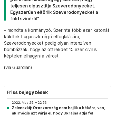
teljesen elpusztítja Szeverodonyecket.
Egyszerűen eltörlik Szeverodonyecket a
föld színéről”
– mondta a kormányzó. Szerinte több ezer katonát
küldtek Luganszk régió elfoglalására,
Szeverodonyecket pedig olyan intenzíven
bombázzák, hogy az ottrekdet 15 ezer civil is
képtelen elhagyni a várost.
(via Guardian)
Friss bejegyzések
2022. May 25. – 22:53
Zelenszkij: Oroszország nem hajlik a békére, van,
aki mégis azt várja el, hogy Ukrajna adja fel