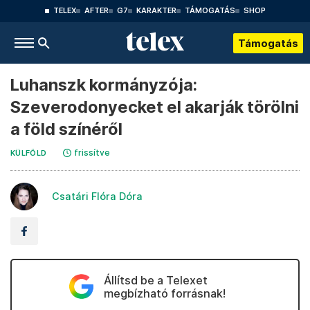
TELEX
AFTER
G7
KARAKTER
TÁMOGATÁS
SHOP
Támogatás
Luhanszk kormányzója:
Szeverodonyecket el akarják törölni
a föld színéről
frissítve
KÜLFÖLD
Csatári Flóra Dóra
Állítsd be a Telexet
megbízható forrásnak!