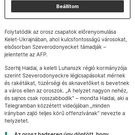
Beállítom
Folytatódik az orosz csapatok előrenyomulása
Kelet-Ukrajnában, ahol kulcsfontosságú városokat,
elsősorban Szeverodonyecket támadják –
jelentette az AFP.
Szerhij Haidai, a keleti Luhanszk régió kormányzója
szerint Szeverodonyeckre légicsapásokat mérnek
és rakétákat, tüzérségi és aknavetőket is bevetnek
a város ellen az oroszok. „A helyzet nagyon nehéz,
és sajnos csak rosszabbodik” – mondta Haidai, aki a
Telegramban közzétett videójában „minden
irányban zajló teljes körű offenzívának” nevezte a
helyzetet.
„Az orosz hadsereg úgy döntött, hogy