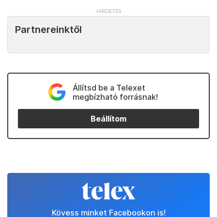
Partnereinktől
Állítsd be a Telexet
megbízható forrásnak!
Beállítom
Kövess minket Facebookon is!