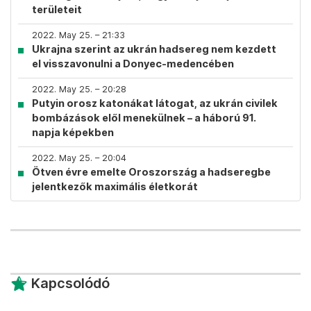
területeit
2022. May 25. – 21:33
Ukrajna szerint az ukrán hadsereg nem kezdett
el visszavonulni a Donyec-medencében
2022. May 25. – 20:28
Putyin orosz katonákat látogat, az ukrán civilek
bombázások elől menekülnek – a háború 91.
napja képekben
2022. May 25. – 20:04
Ötven évre emelte Oroszország a hadseregbe
jelentkezők maximális életkorát
Kapcsolódó