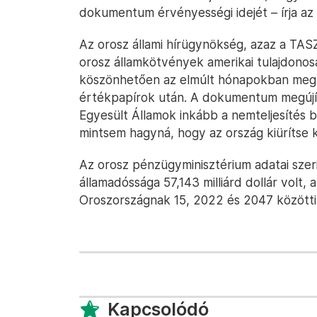
dokumentum érvényességi idejét – írja az
Az orosz állami hírügynökség, azaz a TAS
orosz államkötvények amerikai tulajdonos
köszönhetően az elmúlt hónapokban megka
értékpapírok után. A dokumentum megújítá
Egyesült Államok inkább a nemteljesítés b
mintsem hagyná, hogy az ország kiürítse k
Az orosz pénzügyminisztérium adatai szerin
államadóssága 57,143 milliárd dollár volt, a
Oroszországnak 15, 2022 és 2047 közötti
Kapcsolódó