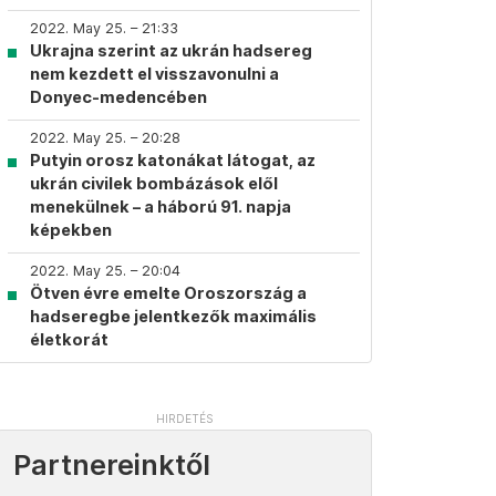
2022. May 25. – 21:33
Ukrajna szerint az ukrán hadsereg
nem kezdett el visszavonulni a
Donyec-medencében
2022. May 25. – 20:28
Putyin orosz katonákat látogat, az
ukrán civilek bombázások elől
menekülnek – a háború 91. napja
képekben
2022. May 25. – 20:04
Ötven évre emelte Oroszország a
hadseregbe jelentkezők maximális
életkorát
Partnereinktől