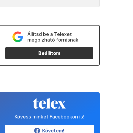
Állítsd be a Telexet
megbízható forrásnak!
Beállítom
Kövess minket Facebookon is!
Követem!