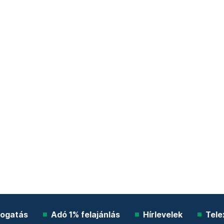
ogatás
Adó 1% felajánlás
Hírlevelek
Tele