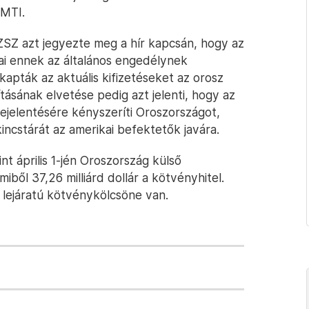
 MTI.
ZSZ azt jegyezte meg a hír kapcsán, hogy az
ai ennek az általános engedélynek
pták az aktuális kifizetéseket az orosz
sának elvetése pedig azt jelenti, hogy az
ejelentésére kényszeríti Oroszországot,
incstárát az amerikai befektetők javára.
t április 1-jén Oroszország külső
miből 37,26 milliárd dollár a kötvényhitel.
 lejáratú kötvénykölcsöne van.