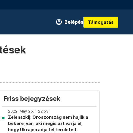
Belépés
Támogatás
etések
Friss bejegyzések
2022. May 25. – 22:53
Zelenszkij: Oroszország nem hajlik a
békére, van, aki mégis azt várja el,
hogy Ukrajna adja fel területeit