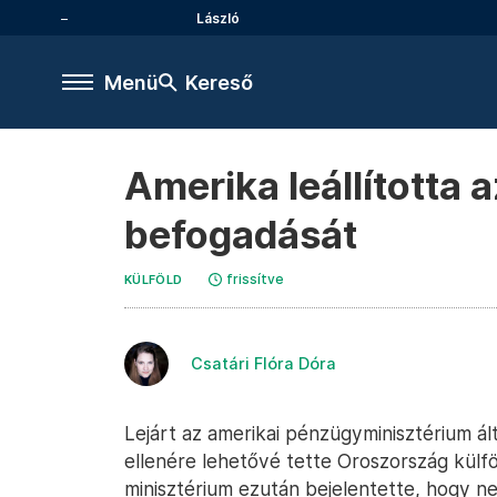
László
Menü
Kereső
Amerika leállította 
befogadását
frissítve
KÜLFÖLD
Csatári Flóra Dóra
Lejárt az amerikai pénzügyminisztérium á
ellenére lehetővé tette Oroszország külfö
minisztérium ezután bejelentette, hogy n