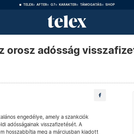
TELEX
AFTER
G7
KARAKTER
TÁMOGATÁS
SHOP
az orosz adósság visszafiz
ltalános engedélye, amely a szankciók
ldi adósságainak visszafizetését. A
em hosszabbítja meg a márciusban kiadott