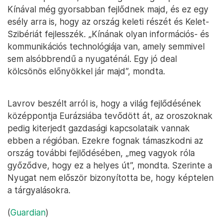
Kínával még gyorsabban fejlődnek majd, és ez egy
esély arra is, hogy az ország keleti részét és Kelet-
Szibériát fejlesszék. „Kínának olyan információs- és
kommunikációs technológiája van, amely semmivel
sem alsóbbrendű a nyugaténál. Egy jó deal
kölcsönös előnyökkel jár majd”, mondta.
Lavrov beszélt arról is, hogy a világ fejlődésének
középpontja Eurázsiába tevődött át, az oroszoknak
pedig kiterjedt gazdasági kapcsolataik vannak
ebben a régióban. Ezekre fognak támaszkodni az
ország további fejlődésében, „meg vagyok róla
győződve, hogy ez a helyes út”, mondta. Szerinte a
Nyugat nem először bizonyította be, hogy képtelen
a tárgyalásokra.
(
Guardian
)