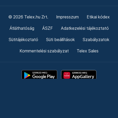
© 2026 Telex.hu Zrt.
Impresszum
Etikai kódex
Átláthatóság
ÁSZF
Adatkezelési tájékoztató
Sütitájékoztató
Süti beállítások
Szabályzatok
Kommentelési szabályzat
Telex Sales