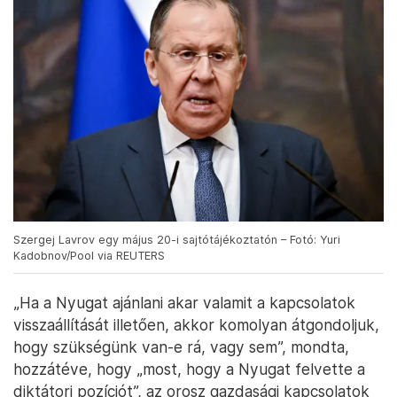
Szergej Lavrov egy május 20-i sajtótájékoztatón – Fotó: Yuri
Kadobnov/Pool via REUTERS
„Ha a Nyugat ajánlani akar valamit a kapcsolatok
visszaállítását illetően, akkor komolyan átgondoljuk,
hogy szükségünk van-e rá, vagy sem”, mondta,
hozzátéve, hogy „most, hogy a Nyugat felvette a
diktátori pozíciót”, az orosz gazdasági kapcsolatok