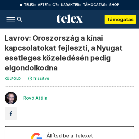
TELEX
AFTER
G7
KARAKTER
TÁMOGATÁS
SHOP
Támogatás
Lavrov: Oroszország a kínai
kapcsolatokat fejleszti, a Nyugat
esetleges közeledésén pedig
elgondolkodna
frissítve
KÜLFÖLD
Rovó Attila
Állítsd be a Telexet