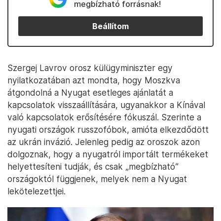
megbízható forrásnak!
Beállítom
Szergej Lavrov orosz külügyminiszter egy
nyilatkozatában azt mondta, hogy Moszkva
átgondolná a Nyugat esetleges ajánlatát a
kapcsolatok visszaállítására, ugyanakkor a Kínával
való kapcsolatok erősítésére fókuszál. Szerinte a
nyugati országok russzofóbok, amióta elkezdődött
az ukrán invázió. Jelenleg pedig az oroszok azon
dolgoznak, hogy a nyugatról importált termékeket
helyettesíteni tudják, és csak „megbízható”
országoktól függjenek, melyek nem a Nyugat
lekötelezettjei.