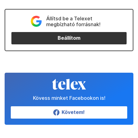
Állítsd be a Telexet
megbízható forrásnak!
Beállítom
Kövess minket Facebookon is!
Követem!