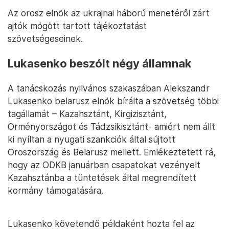
Az orosz elnök az ukrajnai háború menetéről zárt
ajtók mögött tartott tájékoztatást
szövetségeseinek.
Lukasenko beszólt négy államnak
A tanácskozás nyilvános szakaszában Alekszandr
Lukasenko belarusz elnök bírálta a szövetség többi
tagállamát – Kazahsztánt, Kirgizisztánt,
Örményországot és Tádzsikisztánt- amiért nem állt
ki nyíltan a nyugati szankciók által sújtott
Oroszország és Belarusz mellett. Emlékeztetett rá,
hogy az ODKB januárban csapatokat vezényelt
Kazahsztánba a tüntetések által megrendített
kormány támogatására.
Lukasenko követendő példaként hozta fel az