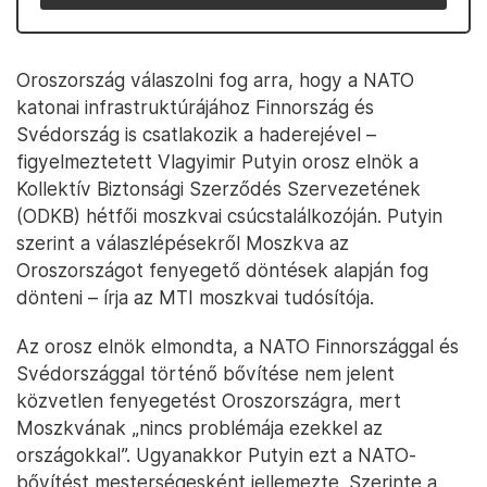
Oroszország válaszolni fog arra, hogy a NATO
katonai infrastruktúrájához Finnország és
Svédország is csatlakozik a haderejével –
figyelmeztetett Vlagyimir Putyin orosz elnök a
Kollektív Biztonsági Szerződés Szervezetének
(ODKB) hétfői moszkvai csúcstalálkozóján. Putyin
szerint a válaszlépésekről Moszkva az
Oroszországot fenyegető döntések alapján fog
dönteni – írja az MTI moszkvai tudósítója.
Az orosz elnök elmondta, a NATO Finnországgal és
Svédországgal történő bővítése nem jelent
közvetlen fenyegetést Oroszországra, mert
Moszkvának „nincs problémája ezekkel az
országokkal”. Ugyanakkor Putyin ezt a NATO-
bővítést mesterségesként jellemezte. Szerinte a