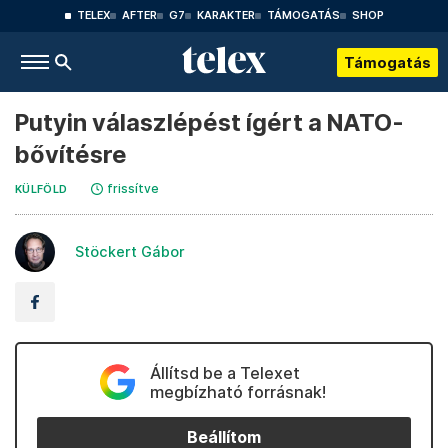
TELEX
AFTER
G7
KARAKTER
TÁMOGATÁS
SHOP
Támogatás
Putyin válaszlépést ígért a NATO-
bővítésre
frissítve
KÜLFÖLD
Stöckert Gábor
Állítsd be a Telexet
megbízható forrásnak!
Beállítom