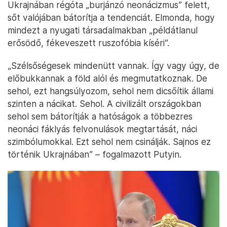
Ukrajnában régóta „burjánzó neonácizmus” felett,
sőt valójában bátorítja a tendenciát. Elmonda, hogy
mindezt a nyugati társadalmakban „példátlanul
erősödő, fékeveszett ruszofóbia kíséri”.
„Szélsőségesek mindenütt vannak. Így vagy úgy, de
előbukkannak a föld alól és megmutatkoznak. De
sehol, ezt hangsúlyozom, sehol nem dicsőítik állami
szinten a nácikat. Sehol. A civilizált országokban
sehol sem bátorítják a hatóságok a többezres
neonáci fáklyás felvonulások megtartását, náci
szimbólumokkal. Ezt sehol nem csinálják. Sajnos ez
történik Ukrajnában” – fogalmazott Putyin.