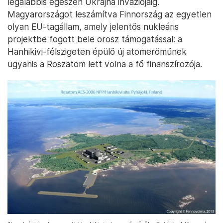
legalábbis egészen Ukrajna inváziójáig.
Magyarországot leszámítva Finnország az egyetlen
olyan EU-tagállam, amely jelentős nukleáris
projektbe fogott bele orosz támogatással: a
Hanhikivi-félszigeten épülő új atomerőműnek
ugyanis a Roszatom lett volna a fő finanszírozója.