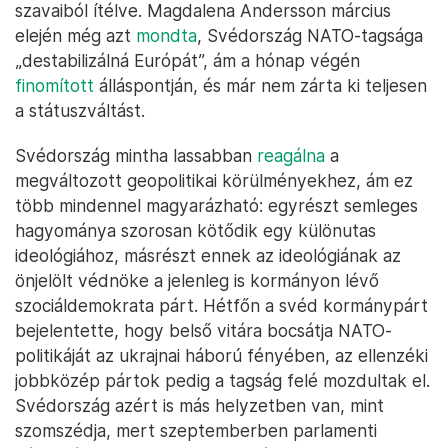
szavaiból ítélve. Magdalena Andersson március
elején még azt
mondta
, Svédország NATO-tagsága
„destabilizálná Európát”, ám a hónap végén
finomított
álláspontján, és már nem zárta ki teljesen
a státuszváltást.
Svédország mintha lassabban
reagálna
a
megváltozott geopolitikai körülményekhez, ám ez
több mindennel magyarázható: egyrészt semleges
hagyománya szorosan kötődik egy különutas
ideológiához, másrészt ennek az ideológiának az
önjelölt védnöke a jelenleg is kormányon lévő
szociáldemokrata párt. Hétfőn a svéd kormánypárt
bejelentette, hogy belső vitára bocsátja NATO-
politikáját az ukrajnai háború fényében, az ellenzéki
jobbközép pártok pedig a tagság felé mozdultak el.
Svédország azért is más helyzetben van, mint
szomszédja, mert szeptemberben parlamenti