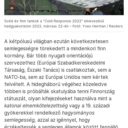
Svéd és finn tankok a "Cold Response 2022" elnevezésű
hadgyakorlaton 2022. március 22-én – Fotó: Yves Herman / Reuters
A kétpólusú világban ezután következetesen
semlegességre törekedett a mindenkori finn
kormány. Bár több nyugati orientációjú
szervezethez (Európai Szabadkereskedelmi
Társaság, Északi Tanács) is csatlakoztak, sem a
NATO-ba, sem az Európai Unióba nem kértek
felvételt. A hidegháború végéhez közeledve
többen is próbálták skatulyába tenni Finnország
státuszát, olyan kifejezéseket használva mint a
katonai elnemkötelezettség
vagy a 19. századi
gyökerekkel rendelkező
hagyományos
semlegesség,
azzal az igénnyel, hogy
érzékeltessék a semleges államok között fennálló