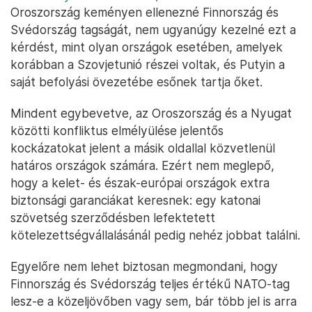
Oroszország keményen ellenezné Finnország és
Svédország tagságát, nem ugyanúgy kezelné ezt a
kérdést, mint olyan országok esetében, amelyek
korábban a Szovjetunió részei voltak, és Putyin a
saját befolyási övezetébe esőnek tartja őket.
Mindent egybevetve, az Oroszország és a Nyugat
közötti konfliktus elmélyülése jelentős
kockázatokat jelent a másik oldallal közvetlenül
határos országok számára. Ezért nem meglepő,
hogy a kelet- és észak-európai országok extra
biztonsági garanciákat keresnek: egy katonai
szövetség szerződésben lefektetett
kötelezettségvállalásánál pedig nehéz jobbat találni.
Egyelőre nem lehet biztosan megmondani, hogy
Finnország és Svédország teljes értékű NATO-tag
lesz-e a közeljövőben vagy sem, bár több jel is arra