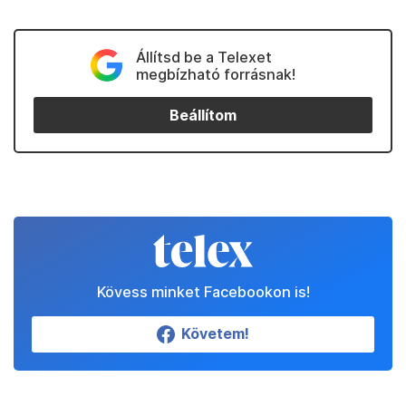
Állítsd be a Telexet
megbízható forrásnak!
Beállítom
Kövess minket Facebookon is!
Követem!