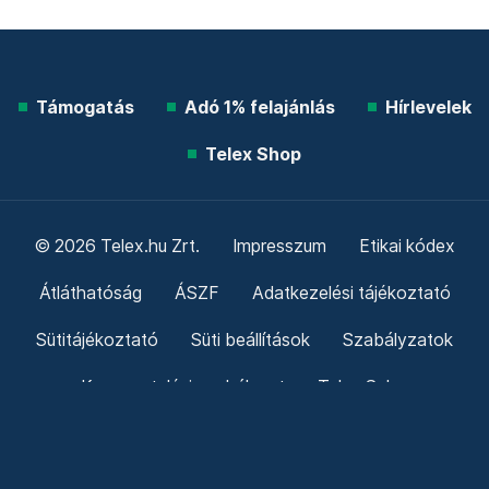
Támogatás
Adó 1% felajánlás
Hírlevelek
Telex Shop
© 2026 Telex.hu Zrt.
Impresszum
Etikai kódex
Átláthatóság
ÁSZF
Adatkezelési tájékoztató
Sütitájékoztató
Süti beállítások
Szabályzatok
Kommentelési szabályzat
Telex Sales