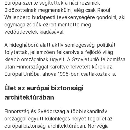
Európa-szerte segítettek a náci rezsimek
üldözötteinek megmenekülni; elég csak Raoul
Wallenberg budapesti tevékenységére gondolni, aki
egymaga zsidók ezreit mentette meg
védőútlevelek kiadásával.
A hidegháború alatt aktív semlegességi politikát
folytattak, jellemzően felkarolva a fejlődő világ
kisebb országainak ügyeit. A Szovjetunió felbomlása
után Finnországgal karöltve felvételt kérek az
Európai Unióba, ahova 1995-ben csatlakoztak is.
Élet az európai biztonsági
architektúrában
Finnország és Svédország a többi skandináv
országgal együtt különleges helyet foglal el az
európai biztonsági architektúrában. Norvégia