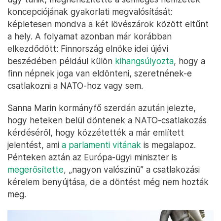
koncepciójának gyakorlati megvalósítását:
képletesen mondva a két lövészárok között eltűnt
a hely. A folyamat azonban már korábban
elkezdődött: Finnország elnöke idei újévi
beszédében például külön
kihangsúlyozta
, hogy a
finn népnek joga van eldönteni, szeretnének-e
csatlakozni a NATO-hoz vagy sem.
Sanna Marin kormányfő szerdán azután jelezte,
hogy heteken belül döntenek a NATO-csatlakozás
kérdéséről, hogy közzétették a már említett
jelentést, ami
a parlamenti vitának
is megalapoz.
Pénteken aztán az Európa-ügyi miniszter is
megerősítette
, „nagyon valószínű” a csatlakozási
kérelem benyújtása, de a döntést még nem hozták
meg.