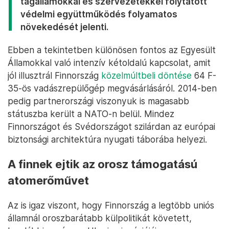
tagállamokkal és szervezetekkel folytatott
védelmi együttműködés folyamatos
növekedését jelenti.
Ebben a tekintetben különösen fontos az Egyesült
Államokkal való intenzív kétoldalú kapcsolat, amit
jól illusztrál Finnország
közelmúltbeli döntése
64 F-
35-ös vadászrepülőgép megvásárlásáról. 2014-ben
pedig partnerországi viszonyuk is magasabb
státuszba került a NATO-n belül. Mindez
Finnországot és Svédországot szilárdan az európai
biztonsági architektúra nyugati táborába helyezi.
A finnek ejtik az orosz támogatású
atomerőművet
Az is igaz viszont, hogy Finnország a legtöbb uniós
államnál oroszbarátabb külpolitikát követett,