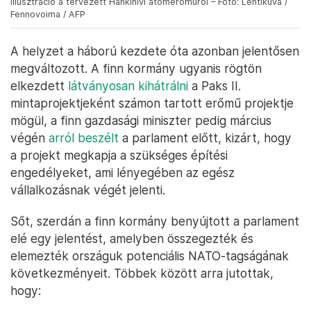
Illusztráció a tervezett Hankihivi atomerőműről – Fotó: Lehtikuva /
Fennovoima / AFP
A helyzet a háború kezdete óta azonban jelentősen
megváltozott. A finn kormány ugyanis rögtön
elkezdett
látványosan kihátrálni
a Paks II.
mintaprojektjeként számon tartott erőmű projektje
mögül, a finn gazdasági miniszter pedig március
végén
arról beszélt
a parlament előtt, kizárt, hogy
a projekt megkapja a szükséges építési
engedélyeket, ami lényegében az egész
vállalkozásnak végét jelenti.
Sőt, szerdán a finn kormány benyújtott a parlament
elé egy jelentést, amelyben összegezték és
elemezték országuk potenciális NATO-tagságának
következményeit. Többek között arra jutottak,
hogy: