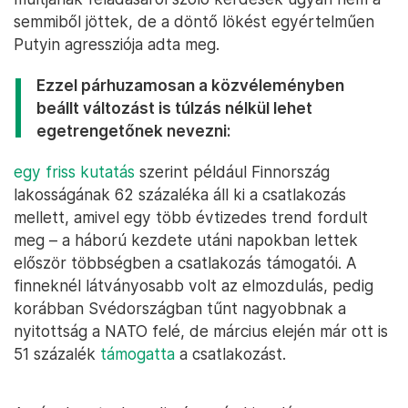
semmiből jöttek, de a döntő lökést egyértelműen
Putyin agressziója adta meg.
Ezzel párhuzamosan a közvéleményben
beállt változást is túlzás nélkül lehet
egetrengetőnek nevezni:
egy friss kutatás
szerint például Finnország
lakosságának 62 százaléka áll ki a csatlakozás
mellett, amivel egy több évtizedes trend fordult
meg – a háború kezdete utáni napokban lettek
először többségben a csatlakozás támogatói. A
finneknél látványosabb volt az elmozdulás, pedig
korábban Svédországban tűnt nagyobbnak a
nyitottság a NATO felé, de március elején már ott is
51 százalék
támogatta
a csatlakozást.