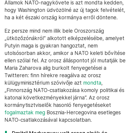
Államok NATO-nagykövete is azt mondta kedden,
hogy Washington üdvözölné az új tagok felvételét,
ha a két északi ország kormánya erről döntene.
Ez persze mind nem illik bele Oroszország
„ütközőzónákról” alkotott elképzelésébe, amelyet
Putyin maga is gyakran hangoztat, nem
utolsósorban akkor, amikor a NATO keleti bővítése
ellen szólal fel. Az orosz álláspontot jól mutatják be
Maria Zaharova alig burkolt fenyegetései a
Twitteren: finn hírekre reagálva az orosz
külügyminisztérium szóvivője azt
mondta
,
„Finnország NATO-csatlakozása komoly politikai és
katonai következményekkel járna”. Az orosz
kormánytisztviselők hasonló fenyegetéseket
fogalmaztak meg
Bosznia-Hercegovina esetleges
NATO-csatlakozásával kapcsolatban.