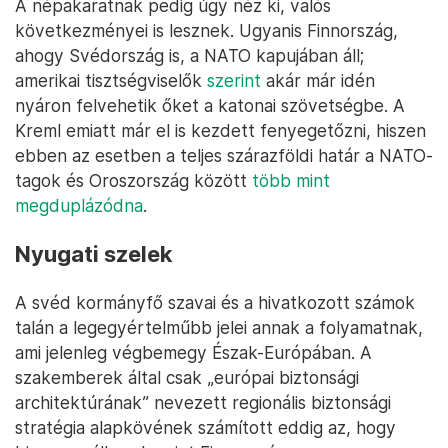
A népakaratnak pedig úgy néz ki, valós
következményei is lesznek. Ugyanis Finnország,
ahogy Svédország is, a NATO kapujában áll;
amerikai tisztségviselők
szerint
akár már idén
nyáron felvehetik őket a katonai szövetségbe. A
Kreml emiatt már el is kezdett fenyegetőzni, hiszen
ebben az esetben a teljes szárazföldi határ a NATO-
tagok és Oroszország között
több mint
megduplázódna
.
Nyugati szelek
A svéd kormányfő szavai és a hivatkozott számok
talán a legegyértelműbb jelei annak a folyamatnak,
ami jelenleg végbemegy Észak-Európában. A
szakemberek által csak „európai biztonsági
architektúrának” nevezett regionális biztonsági
stratégia alapkövének számított eddig az, hogy