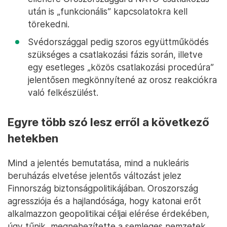
után is „funkcionális” kapcsolatokra kell
törekedni.
Svédországgal pedig szoros együttműködés
szükséges a csatlakozási fázis során, illetve
egy esetleges „közös csatlakozási procedúra”
jelentősen megkönnyítené az orosz reakciókra
való felkészülést.
Egyre több szó lesz erről a következő
hetekben
Mind a jelentés bemutatása, mind a nukleáris
beruházás elvetése jelentős változást jelez
Finnország biztonságpolitikájában. Oroszország
agressziója és a hajlandósága, hogy katonai erőt
alkalmazzon geopolitikai céljai elérése érdekében,
úgy tűnik, megnehezítette a semleges nemzetek