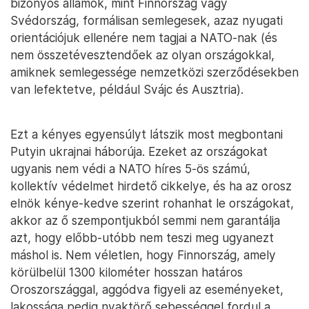
bizonyos államok, mint Finnország vagy
Svédország, formálisan semlegesek, azaz nyugati
orientációjuk ellenére nem tagjai a NATO-nak (és
nem összetévesztendőek az olyan országokkal,
amiknek semlegessége nemzetközi szerződésekben
van lefektetve, például Svájc és Ausztria).
Ezt a kényes egyensúlyt látszik most megbontani
Putyin ukrajnai háborúja. Ezeket az országokat
ugyanis nem védi a NATO híres 5-ös számú,
kollektív védelmet hirdető cikkelye, és ha az orosz
elnök kénye-kedve szerint rohanhat le országokat,
akkor az ő szempontjukból semmi nem garantálja
azt, hogy előbb-utóbb nem teszi meg ugyanezt
máshol is. Nem véletlen, hogy Finnország, amely
körülbelül 1300 kilométer hosszan határos
Oroszországgal, aggódva figyeli az eseményeket,
lakossága pedig nyaktörő sebességgel fordul a