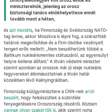
Dmitrij Medvegyev volt orosz elnök és
miniszterelnök, jelenleg az orosz
biztonsági tanács elnökhelyettese ennél
tovább ment a héten,
és
azt mondta
, ha Finnország és Svédország NATO-
tag lenne, akkor Moszkva is lépni fog, a szárazföldi
határok megerősítése és a Finn-öbölbe vezényelt
tengeri erők mellett: „Nem beszélhetünk többé a
Baltikum nukleárismentes státuszáról, az egyensúlyt
helyre kellene állítani.” A litván védelmi miniszter
szerint azonban az oroszok már jó ideje nukleáris
fegyvereket állomásoztatnak a litván határ
közelében lévő Kalinyingrádban.
Finnország külügyminisztere a CNN-nek
arról
beszélt
, hogy felkészültek a különféle
fenyegetésekre Oroszország részéről. Közben
vannak olyan szakértők is
, akik szerint noha