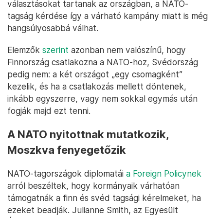
választásokat tartanak az országban, a NATO-
tagság kérdése így a várható kampány miatt is még
hangsúlyosabbá válhat.
Elemzők
szerint
azonban nem valószínű, hogy
Finnország csatlakozna a NATO-hoz, Svédország
pedig nem: a két országot „egy csomagként”
kezelik, és ha a csatlakozás mellett döntenek,
inkább egyszerre, vagy nem sokkal egymás után
fogják majd ezt tenni.
A NATO nyitottnak mutatkozik,
Moszkva fenyegetőzik
NATO-tagországok diplomatái
a Foreign Policynek
arról beszéltek, hogy kormányaik várhatóan
támogatnák a finn és svéd tagsági kérelmeket, ha
ezeket beadják. Julianne Smith, az Egyesült