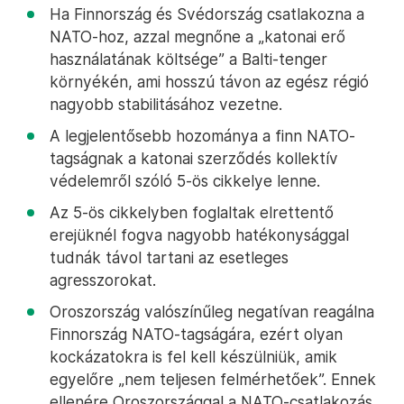
Ha Finnország és Svédország csatlakozna a
NATO-hoz, azzal megnőne a „katonai erő
használatának költsége” a Balti-tenger
környékén, ami hosszú távon az egész régió
nagyobb stabilitásához vezetne.
A legjelentősebb hozománya a finn NATO-
tagságnak a katonai szerződés kollektív
védelemről szóló 5-ös cikkelye lenne.
Az 5-ös cikkelyben foglaltak elrettentő
erejüknél fogva nagyobb hatékonysággal
tudnák távol tartani az esetleges
agresszorokat.
Oroszország valószínűleg negatívan reagálna
Finnország NATO-tagságára, ezért olyan
kockázatokra is fel kell készülniük, amik
egyelőre „nem teljesen felmérhetőek”. Ennek
ellenére Oroszországgal a NATO-csatlakozás