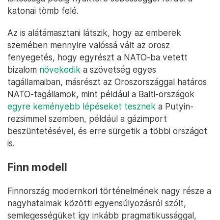
katonai tömb felé.
Az is alátámasztani látszik, hogy az emberek
szemében mennyire valóssá vált az orosz
fenyegetés, hogy egyrészt a NATO-ba vetett
bizalom
növekedik
a szövetség egyes
tagállamaiban, másrészt az Oroszországgal határos
NATO-tagállamok, mint például a Balti-országok
egyre keményebb lépéseket tesznek
a Putyin-
rezsimmel szemben, például a gázimport
beszüntetésével, és erre sürgetik a többi országot
is.
Finn modell
Finnország modernkori történelmének nagy része a
nagyhatalmak közötti egyensúlyozásról szólt,
semlegességüket így inkább pragmatikussággal,