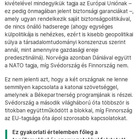
kivételével mindegyikük tagja az Európai Uniónak –
ez pedig önmagában jelent biztonsági garanciákat –,
amely ugyan rendelkezik saját biztonságpolitikával,
de nincs önálló hadserege (ahogy egységes
külpolitikája is nehézkes, ezért is kisebb geopolitikai
súlya a társadalomtudományi konszenzus szerint
annál, mint amennyire gazdasági ereje
predesztinálná). Norvégia azonban Dániával együtt
a NATO tagja, míg Svédország és Finnország nem.
Ez nem jelenti azt, hogy a két országnak ne lenne
semmilyen kapcsolata a katonai szövetséggel,
amelynek a Békepartnerség programjának is részei.
Svédország a második világháború óta többször is
titokban együttműködött a blokkal, míg Finnország
az EU-tagsága óta ápol szorosabb kapcsolatokat.
Ez gyakorlati értelemben főleg a