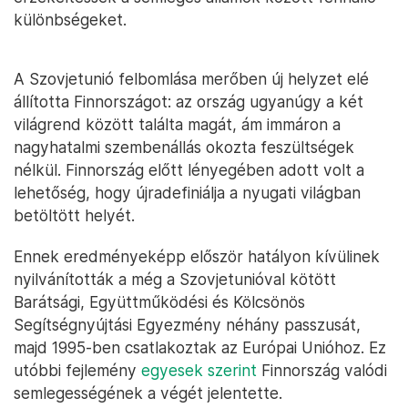
különbségeket.
A Szovjetunió felbomlása merőben új helyzet elé
állította Finnországot: az ország ugyanúgy a két
világrend között találta magát, ám immáron a
nagyhatalmi szembenállás okozta feszültségek
nélkül. Finnország előtt lényegében adott volt a
lehetőség, hogy újradefiniálja a nyugati világban
betöltött helyét.
Ennek eredményeképp először hatályon kívülinek
nyilvánították a még a Szovjetunióval kötött
Barátsági, Együttműködési és Kölcsönös
Segítségnyújtási Egyezmény néhány passzusát,
majd 1995-ben csatlakoztak az Európai Unióhoz. Ez
utóbbi fejlemény
egyesek szerint
Finnország valódi
semlegességének a végét jelentette.