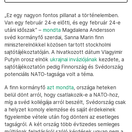
„Ez egy nagyon fontos pillanat a történelemben.
Van egy február 24-e előtti, és egy február 24-e
utáni időszak” –
mondta
Magdalena Andersson
svéd kormányfő szerdai, Sanna Marin finn
miniszterelnökkel közösen tartott stockholmi
sajtótájékoztatóján. A hivatkozott dátum Vlagyimir
Putyin orosz elnök
ukrajnai inváziójának
kezdete, a
sajtótájékoztatón pedig Finnország és Svédország
potenciális NATO-tagsága volt a téma.
A finn kormányfő
azt mondta
, országa heteken
belül dönt arról, hogy csatlakozik-e a NATO-hoz,
míg a svéd kollégája arról beszélt, Svédország csak
a helyzet komoly elemzése és saját érdekeinek
figyelembe vétele után fog dönteni az esetleges
tagságról. A két ország több évtizedes semleges
múltjának feladásáról szóló kérdések ugyan nem a