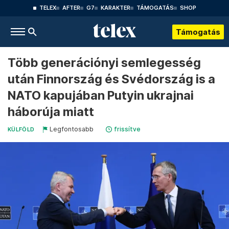
TELEX
AFTER
G7
KARAKTER
TÁMOGATÁS
SHOP
Támogatás
Több generációnyi semlegesség
után Finnország és Svédország is a
NATO kapujában Putyin ukrajnai
háborúja miatt
Legfontosabb
frissítve
KÜLFÖLD