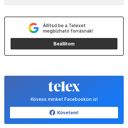
Állítsd be a Telexet
megbízható forrásnak!
Beállítom
Kövess minket Facebookon is!
Követem!