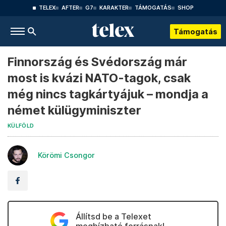
TELEX
AFTER
G7
KARAKTER
TÁMOGATÁS
SHOP
Támogatás
Finnország és Svédország már
most is kvázi NATO-tagok, csak
még nincs tagkártyájuk – mondja a
német külügyminiszter
KÜLFÖLD
Körömi Csongor
Állítsd be a Telexet