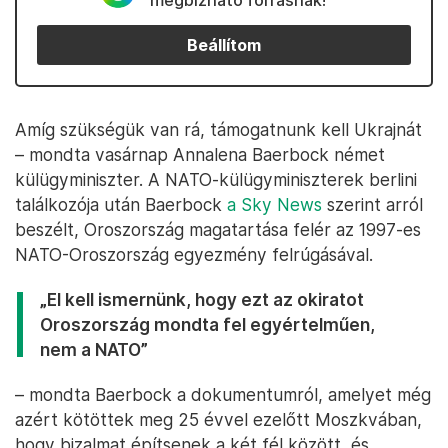
megbízható forrásnak!
Beállítom
Amíg szükségük van rá, támogatnunk kell Ukrajnát
– mondta vasárnap Annalena Baerbock német
külügyminiszter. A NATO-külügyminiszterek berlini
találkozója után Baerbock
a Sky News
szerint arról
beszélt, Oroszország magatartása felér az 1997-es
NATO-Oroszország egyezmény felrúgásával.
„El kell ismernünk, hogy ezt az okiratot
Oroszország mondta fel egyértelműen,
nem a NATO”
– mondta Baerbock a dokumentumról, amelyet még
azért kötöttek meg 25 évvel ezelőtt Moszkvában,
hogy bizalmat építsenek a két fél között, és