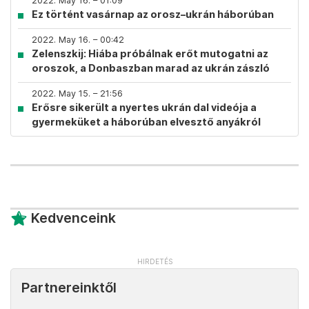
2022. May 16. – 01:09
Ez történt vasárnap az orosz–ukrán háborúban
2022. May 16. – 00:42
Zelenszkij: Hiába próbálnak erőt mutogatni az
oroszok, a Donbaszban marad az ukrán zászló
2022. May 15. – 21:56
Erősre sikerült a nyertes ukrán dal videója a
gyermeküket a háborúban elvesztő anyákról
Kedvenceink
Partnereinktől