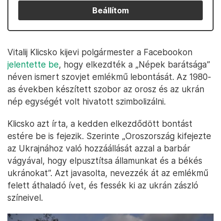
Beállítom
Vitalij Klicsko kijevi polgármester a Facebookon
jelentette be
, hogy elkezdték a „Népek barátsága”
néven ismert szovjet emlékmű lebontását. Az 1980-
as években készített szobor az orosz és az ukrán
nép egységét volt hivatott szimbolizálni.
Klicsko azt írta, a kedden elkezdődött bontást
estére be is fejezik. Szerinte „Oroszország kifejezte
az Ukrajnához való hozzáállását azzal a barbár
vágyával, hogy elpusztítsa államunkat és a békés
ukránokat”. Azt javasolta, nevezzék át az emlékmű
felett áthaladó ívet, és fessék ki az ukrán zászló
színeivel.