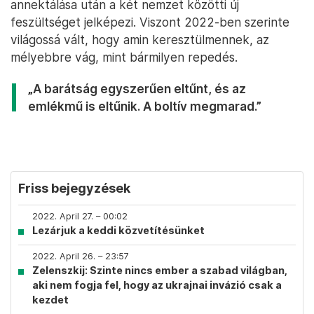
annektálása után a két nemzet közötti új
feszültséget jelképezi. Viszont 2022-ben szerinte
világossá vált, hogy amin keresztülmennek, az
mélyebbre vág, mint bármilyen repedés.
„A barátság egyszerűen eltűnt, és az
emlékmű is eltűnik. A boltív megmarad.”
Friss bejegyzések
2022. April 27. – 00:02
Lezárjuk a keddi közvetítésünket
2022. April 26. – 23:57
Zelenszkij: Szinte nincs ember a szabad világban,
aki nem fogja fel, hogy az ukrajnai invázió csak a
kezdet