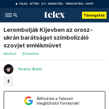
TELEX
AFTER
G7
KARAKTER
TÁMOGATÁS
SHOP
Támogatás
Lerombolják Kijevben az orosz-
ukrán barátságot szimbolizáló
szovjet emlékművet
frissítve
KÜLFÖLD
Ferenci Ármin
Állítsd be a Telexet
megbízható forrásnak!