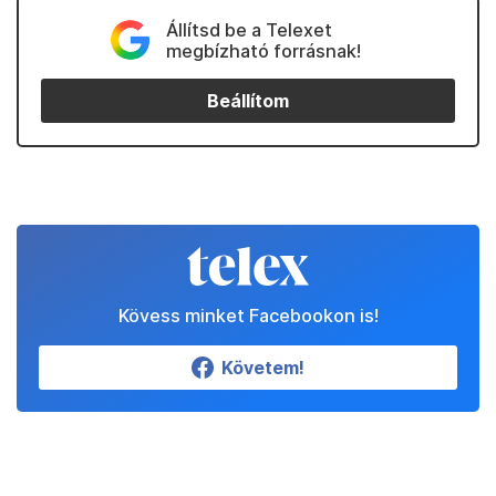
Állítsd be a Telexet
megbízható forrásnak!
Beállítom
Kövess minket Facebookon is!
Követem!