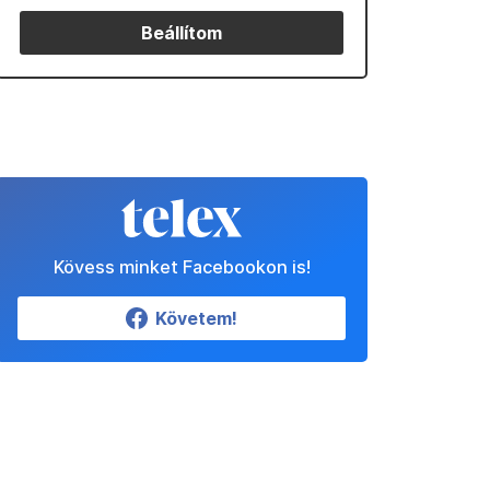
Beállítom
Kövess minket Facebookon is!
Követem!