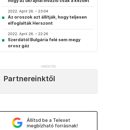
hogy az ukrajnai invázió csak a kezdet
2022. April 26. – 23:04
Az oroszok azt állítják, hogy teljesen
elfoglalták Herszont
2022. April 26. – 22:26
Szerdától Bulgária felé sem megy
orosz gáz
Partnereinktől
Állítsd be a Telexet
megbízható forrásnak!