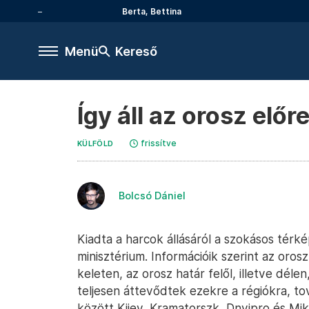
Berta, Bettina
Menü
Kereső
Így áll az orosz el
frissítve
KÜLFÖLD
Bolcsó Dániel
Kiadta a harcok állásáról a szokásos térké
minisztérium. Információik szerint az oro
keleten, az orosz határ felől, illetve déle
teljesen áttevődtek ezekre a régiókra, to
között Kijev, Kramatorszk, Dnyipro és Miko