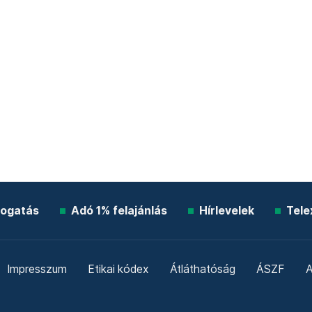
ogatás
Adó 1% felajánlás
Hírlevelek
Tele
Impresszum
Etikai kódex
Átláthatóság
ÁSZF
A
Süti beállítások
Szabályzatok
Kommentelési szabály