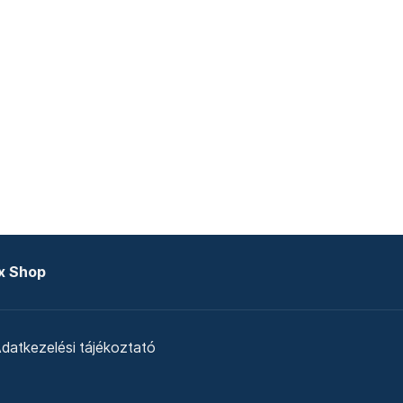
x Shop
datkezelési tájékoztató
zat
Telex Sales