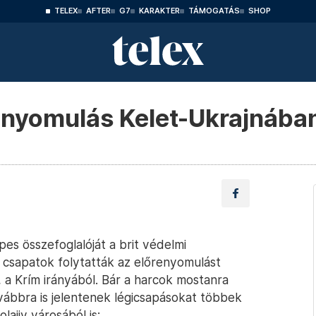
TELEX
AFTER
G7
KARAKTER
TÁMOGATÁS
SHOP
őrenyomulás Kelet-Ukrajnába
pes összefoglalóját a brit védelmi
sz csapatok folytatták az előrenyomulást
n, a Krím irányából. Bár a harcok mostanra
vábbra is jelentenek légicsapásokat többek
lajiv városából is: