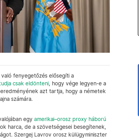
való fenyegetőzés elősegíti a
tudja csak eldönteni
, hogy vége legyen-e a
 eredményének azt tartja, hogy a németek
jna számára.
 valójában egy
amerikai–orosz proxy háború
ok harca, de a szövetségesei besegítenek,
ágot. Szergej Lavrov orosz külügyminiszter