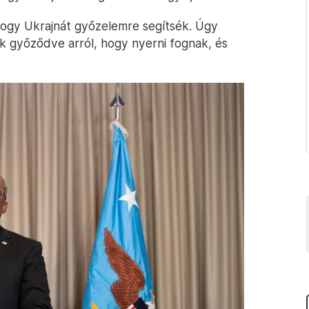
hogy Ukrajnát győzelemre segítsék. Úgy
ak győződve arról, hogy nyerni fognak, és