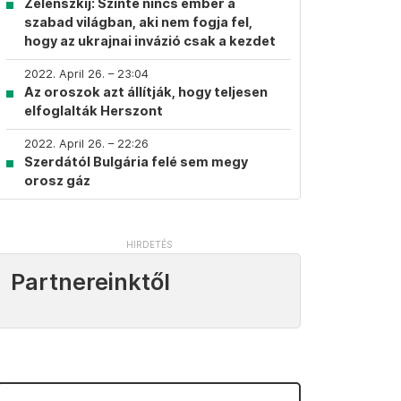
Zelenszkij: Szinte nincs ember a
szabad világban, aki nem fogja fel,
hogy az ukrajnai invázió csak a kezdet
2022. April 26. – 23:04
Az oroszok azt állítják, hogy teljesen
elfoglalták Herszont
2022. April 26. – 22:26
Szerdától Bulgária felé sem megy
orosz gáz
Partnereinktől