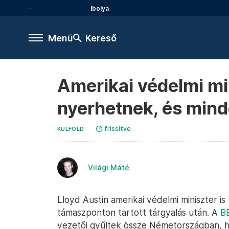
Ibolya
Menü
Kereső
Amerikai védelmi mi
nyerhetnek, és minde
frissítve
KÜLFÖLD
Világi Máté
Lloyd Austin amerikai védelmi miniszter is 
támaszponton tartott tárgyalás után. A
BB
vezetői gyűltek össze Németországban, h