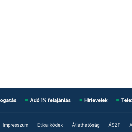
ogatás
Adó 1% felajánlás
Hírlevelek
Tele
Impresszum
Etikai kódex
Átláthatóság
ÁSZF
A