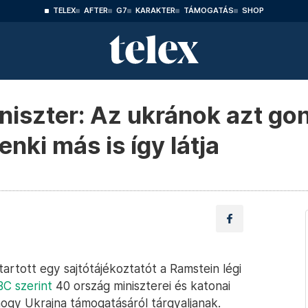
TELEX
AFTER
G7
KARAKTER
TÁMOGATÁS
SHOP
niszter: Az ukránok azt go
nki más is így látja
tartott egy sajtótájékoztatót a Ramstein légi
C szerint
40 ország miniszterei és katonai
ogy Ukrajna támogatásáról tárgyaljanak.