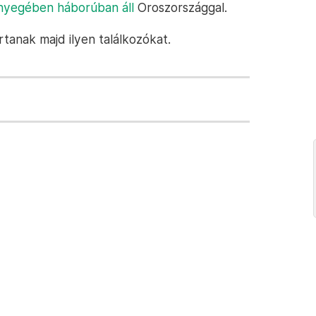
nyegében háborúban áll
Oroszországgal.
tanak majd ilyen találkozókat.