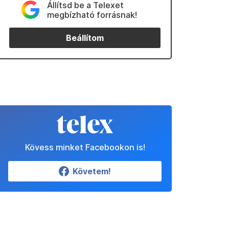
Állítsd be a Telexet
megbízható forrásnak!
Beállítom
Kövess minket Facebookon is!
Követem!