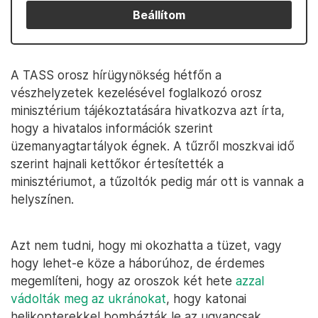
Beállítom
A TASS orosz hírügynökség hétfőn a
vészhelyzetek kezelésével foglalkozó orosz
minisztérium tájékoztatására hivatkozva azt írta,
hogy a hivatalos információk szerint
üzemanyagtartályok égnek. A tűzről moszkvai idő
szerint hajnali kettőkor értesítették a
minisztériumot, a tűzoltók pedig már ott is vannak a
helyszínen.
Azt nem tudni, hogy mi okozhatta a tüzet, vagy
hogy lehet-e köze a háborúhoz, de érdemes
megemlíteni, hogy az oroszok két hete
azzal
vádolták meg az ukránokat
, hogy katonai
helikopterekkel bombázták le az ugyancsak