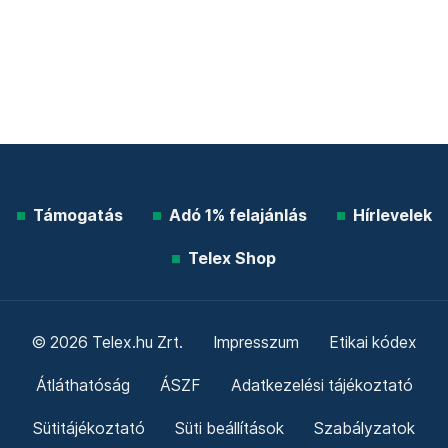
Támogatás
Adó 1% felajánlás
Hírlevelek
Telex Shop
© 2026 Telex.hu Zrt.
Impresszum
Etikai kódex
Átláthatóság
ÁSZF
Adatkezelési tájékoztató
Sütitájékoztató
Süti beállítások
Szabályzatok