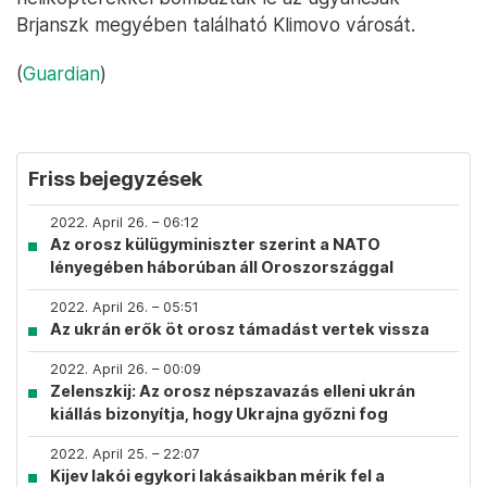
Brjanszk megyében található Klimovo városát.
(
Guardian
)
Friss bejegyzések
2022. April 26. – 06:12
Az orosz külügyminiszter szerint a NATO
lényegében háborúban áll Oroszországgal
2022. April 26. – 05:51
Az ukrán erők öt orosz támadást vertek vissza
2022. April 26. – 00:09
Zelenszkij: Az orosz népszavazás elleni ukrán
kiállás bizonyítja, hogy Ukrajna győzni fog
2022. April 25. – 22:07
Kijev lakói egykori lakásaikban mérik fel a