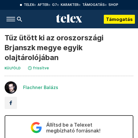
TELEX
AFTER
G7
KARAKTER
TÁMOGATÁS
SHOP
Támogatás
Tűz ütött ki az oroszországi
Brjanszk megye egyik
olajtárolójában
frissítve
KÜLFÖLD
Flachner Balázs
Állítsd be a Telexet
megbízható forrásnak!