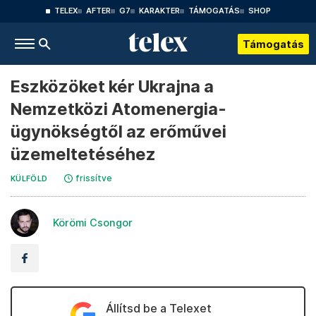
TELEX
AFTER
G7
KARAKTER
TÁMOGATÁS
SHOP
Támogatás
Eszközöket kér Ukrajna a
Nemzetközi Atomenergia-
ügynökségtől az erőművei
üzemeltetéséhez
frissítve
KÜLFÖLD
Körömi Csongor
Állítsd be a Telexet