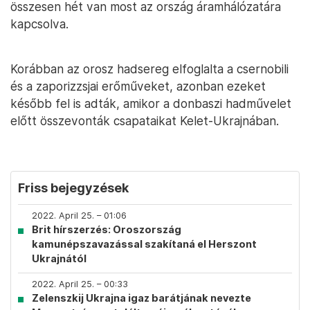
összesen hét van most az ország áramhálózatára
kapcsolva.
Korábban az orosz hadsereg elfoglalta a csernobili
és a zaporizzsjai erőműveket, azonban ezeket
később fel is adták, amikor a donbaszi hadművelet
előtt összevonták csapataikat Kelet-Ukrajnában.
Friss bejegyzések
2022. April 25. – 01:06
Brit hírszerzés: Oroszország
kamunépszavazással szakítaná el Herszont
Ukrajnától
2022. April 25. – 00:33
Zelenszkij Ukrajna igaz barátjának nevezte