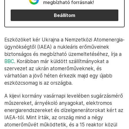
megbízható forrásnak!
Beállítom
Eszközöket kér Ukrajna a Nemzetközi Atomenergia-
ügynökségtől (IAEA) a nukleáris erőműveinek
biztonságos és megbízható üzemeltetéséhez, írja a
BBC
. Korábban már küldött szállítmányokat a
szervezet az ukrán atomerőműveknek, és
várhatóan a jövő héten érkezik majd egy újabb
eszközcsomag is az országba.
A kijevi kormány vasárnapi levelében sugárzásmérő
műszereket, árnyékoló anyagokat, elektromos
energiarendszereket és dízelgenerátorokat kért az
IAEA-tól. Mint írták, az ország mind a négy
atomerőművét működtetik, és a 15 reaktor közül