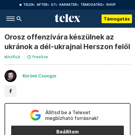
TELEX
AFTER
G7
KARAKTER
TÁMOGATÁS
SHOP
Támogatás
Orosz offenzívára készülnek az
ukránok a dél-ukrajnai Herszon felől
frissítve
KÜLFÖLD
Körömi Csongor
Állítsd be a Telexet
megbízható forrásnak!
Beállítom