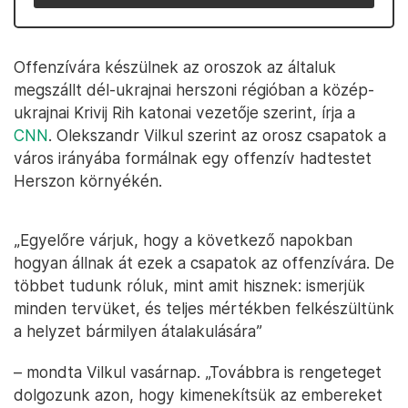
Offenzívára készülnek az oroszok az általuk
megszállt dél-ukrajnai herszoni régióban a közép-
ukrajnai Krivij Rih katonai vezetője szerint, írja a
CNN
. Olekszandr Vilkul szerint az orosz csapatok a
város irányába formálnak egy offenzív hadtestet
Herszon környékén.
„Egyelőre várjuk, hogy a következő napokban
hogyan állnak át ezek a csapatok az offenzívára. De
többet tudunk róluk, mint amit hisznek: ismerjük
minden tervüket, és teljes mértékben felkészültünk
a helyzet bármilyen átalakulására”
– mondta Vilkul vasárnap. „Továbbra is rengeteget
dolgozunk azon, hogy kimenekítsük az embereket