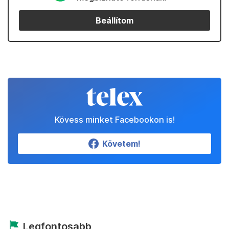
Beállítom
Kövess minket Facebookon is!
Követem!
Legfontosabb