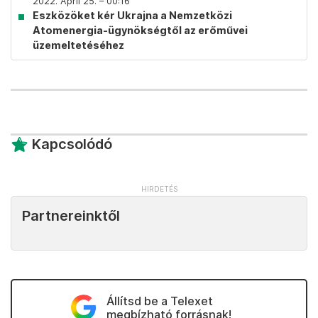
2022. April 25. – 00:16
Eszközöket kér Ukrajna a Nemzetközi
Atomenergia-ügynökségtől az erőművei
üzemeltetéséhez
Kapcsolódó
Partnereinktől
Állítsd be a Telexet
megbízható forrásnak!