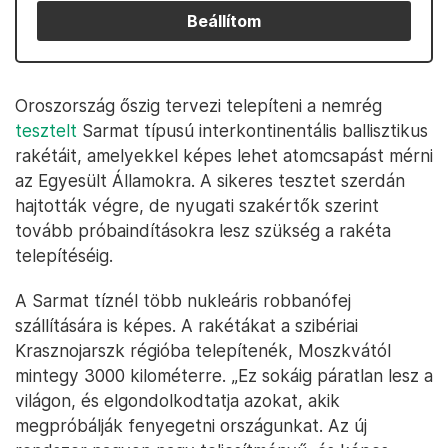
Beállítom
Oroszország őszig tervezi telepíteni a nemrég
tesztelt
Sarmat típusú interkontinentális ballisztikus
rakétáit, amelyekkel képes lehet atomcsapást mérni
az Egyesült Államokra. A sikeres tesztet szerdán
hajtották végre, de nyugati szakértők szerint
tovább próbaindításokra lesz szükség a rakéta
telepítéséig.
A Sarmat tíznél több nukleáris robbanófej
szállítására is képes. A rakétákat a szibériai
Krasznojarszk régióba telepítenék, Moszkvától
mintegy 3000 kilométerre. „Ez sokáig páratlan lesz a
világon, és elgondolkodtatja azokat, akik
megpróbálják fenyegetni országunkat. Az új