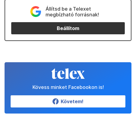
Állítsd be a Telexet
megbízható forrásnak!
Beállítom
Kövess minket Facebookon is!
Követem!