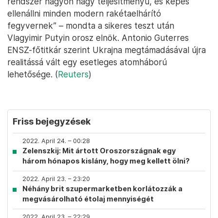
rendszer nagyon nagy teljesítményű, és képes
ellenállni minden modern rakétaelhárító
fegyvernek” – mondta a sikeres teszt után
Vlagyimir Putyin orosz elnök. Antonio Guterres
ENSZ-főtitkár szerint Ukrajna megtámadásával újra
realitássá vált egy esetleges atomháború
lehetősége. (
Reuters
)
Friss bejegyzések
2022. April 24. – 00:28
Zelenszkij: Mit ártott Oroszországnak egy
három hónapos kislány, hogy meg kellett ölni?
2022. April 23. – 23:20
Néhány brit szupermarketben korlátozzák a
megvásárolható étolaj mennyiségét
2022. April 23. – 22:29