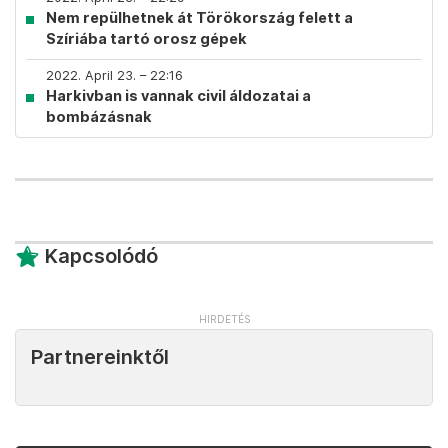
Nem repülhetnek át Törökország felett a
Szíriába tartó orosz gépek
2022. April 23. – 22:16
Harkivban is vannak civil áldozatai a
bombázásnak
Kapcsolódó
Partnereinktől