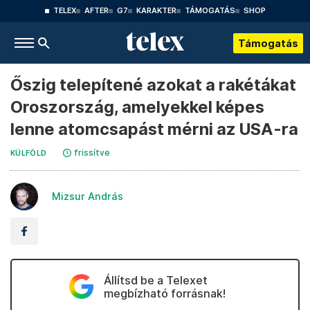
TELEX
AFTER
G7
KARAKTER
TÁMOGATÁS
SHOP
Támogatás
Őszig telepítené azokat a rakétákat
Oroszország, amelyekkel képes
lenne atomcsapást mérni az USA-ra
frissítve
KÜLFÖLD
Mizsur András
Állítsd be a Telexet
megbízható forrásnak!